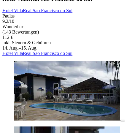
Hotel VillaReal Sao Francisco do Sul
Paulas
9,2/10
Wunderbar
(143 Bewertungen)
112 €
inkl. Steuern & Gebühren
14. Aug.–15. Aug.
Hotel VillaReal Sao Francisco do Sul