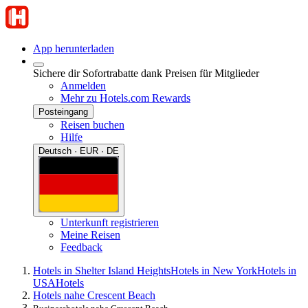
App herunterladen
Sichere dir Sofortrabatte dank Preisen für Mitglieder
Anmelden
Mehr zu Hotels.com Rewards
Posteingang
Reisen buchen
Hilfe
Deutsch · EUR · DE
Unterkunft registrieren
Meine Reisen
Feedback
Hotels in Shelter Island Heights
Hotels in New York
Hotels in
USA
Hotels
Hotels nahe Crescent Beach