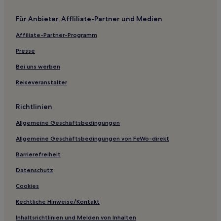
Hotels mit Parkplatz in Küçükköy
Für Anbieter, Affliliate-Partner und Medien
Hotels mit Parkplatz in Altınova
Affiliate-Partner-Programm
Familien in Sarimsakli
Presse
Business in Sarimsakli
Hotels mit inbegriffenem Frühstück in Sarimsakli
Bei uns werben
Hotels mit inbegriffenem Frühstück in Ören
Reiseveranstalter
Business in Balıkesir
Richtlinien
Haustierfreundliche in Balıkesir
Allgemeine Geschäftsbedingungen
Familien in Balıkesir
Allgemeine Geschäftsbedingungen von FeWo-direkt
Familien in Balıkesir
Barrierefreiheit
Hotels mit Parkplatz in Balıkesir
Hotels mit Pool in Edremit
Datenschutz
Familien in Edremit
Cookies
Haustierfreundliche in Edremit
Rechtliche Hinweise/Kontakt
Familien in Akçay
Inhaltsrichtlinien und Melden von Inhalten