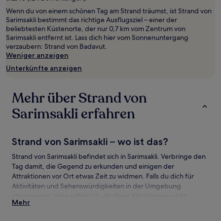
von
Wenn du von einem schönen Tag am Strand träumst, ist Strand von
2 Erwachsenen
Sarimsakli bestimmt das richtige Ausflugsziel – einer der
gefunden
beliebtesten Küstenorte, der nur 0,7 km vom Zentrum von
wurde.
Sarimsakli entfernt ist. Lass dich hier vom Sonnenuntergang
Preise
verzaubern: Strand von Badavut.
und
Weniger anzeigen
Verfügbarkeiten
können
Unterkünfte anzeigen
sich
ändern.
Es
Mehr über Strand von
können
zusätzliche
Sarimsakli erfahren
Bedingungen
gelten.
Strand von Sarimsakli – wo ist das?
Strand von Sarimsakli befindet sich in Sarimsakli. Verbringe den
Tag damit, die Gegend zu erkunden und einigen der
Attraktionen vor Ort etwas Zeit zu widmen. Falls du dich für
Aktivitäten und Sehenswürdigkeiten in der Umgebung
interessierst, dann solltest du dir diese Attraktionen nicht
Mehr
entgehen lassen: Strand von Badavut und Devil's Table.