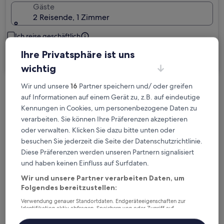
Gäste
2 Reisende, 1 Zimmer
Ich reise geschäftlich
Ihre Privatsphäre ist uns
Suchen
wichtig
Wir und unsere
16
Partner speichern und/ oder greifen
Kostenlose Stornierung bei
auf Informationen auf einem Gerät zu, z.B. auf eindeutige
Planänderungen
Kennungen in Cookies, um personenbezogene Daten zu
verarbeiten. Sie können Ihre Präferenzen akzeptieren
oder verwalten. Klicken Sie dazu bitte unten oder
Verdiene Prämien für jede
besuchen Sie jederzeit die Seite der Datenschutzrichtlinie.
wahrgenommene Übernachtung
Diese Präferenzen werden unseren Partnern signalisiert
und haben keinen Einfluss auf Surfdaten.
Mehr sparen mit Preisen für Mitglieder
Wir und unsere Partner verarbeiten Daten, um
Folgendes bereitzustellen:
Verwendung genauer Standortdaten. Endgeräteeigenschaften zur
Identifikation aktiv abfragen. Speichern von oder Zugriff auf
Überprüfe die Preise für diese Daten
Informationen auf einem Endgerät. Personalisierte Werbung und
Inhalte, Messung von Werbeleistung und der Performance von Inhalten,