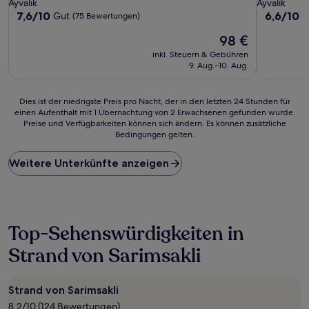
Ayvalik
Ayvalik
7.6
6.6
7,6/10
6,6/10
Gut
(75 Bewertungen)
(
von
von
Der
98 €
10,
10,
Preis
Gut,
(35
inkl. Steuern & Gebühren
beträgt
(75
Bewertun
9. Aug.–10. Aug.
98 €
Bewertungen)
Dies
Dies ist der niedrigste Preis pro Nacht, der in den letzten 24 Stunden für
einen Aufenthalt mit 1 Übernachtung von 2 Erwachsenen gefunden wurde.
ist
Preise und Verfügbarkeiten können sich ändern. Es können zusätzliche
der
Bedingungen gelten.
niedrigste
Preis
Weitere Unterkünfte anzeigen
pro
Nacht,
der
in
den
letzten
Top-Sehenswürdigkeiten in
24 Stunden
Strand von Sarimsakli
für
einen
Aufenthalt
mit
Strand von Sarimsakli
1 Übernachtung
8.2/10 (124 Bewertungen)