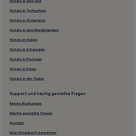
Hotels in den USA
Hotels nahe Ethnografiemuseum Tahtakuşlar
Hotels in Tschechien
B&B in Edremit
Hotels in Österreich
Gasthäuser in Strand von Sarimsakli
Hotels in den Niederlanden
Villen in Strand von Sarimsakli
Hotels in Italien
Aparthotels in Strand von Sarimsakli
Gasthäuser in Ayvalik
Hotels in Schweden
Pensionen in Ayvalik
Hotels in Portugal
B&B in Ayvalik
Hotels in Polen
Familien in Ayvalik
Hotels in der Türkei
Strand in Sefa Çamlık
Support und häufig gestellte Fragen
Strand nahe Strand von Sarimsakli
Meine Buchungen
Familien nahe Strand von Sarimsakli
Hotels mit Fitnessbereich nahe Strand von Sarimsakli
Häufig gestellte Fragen
Hotels mit Parkplatz nahe Strand von Sarimsakli
Kontakt
Hotels mit Wellnessbereich nahe Strand von Sarimsakli
Eine Unterkunft bewerten