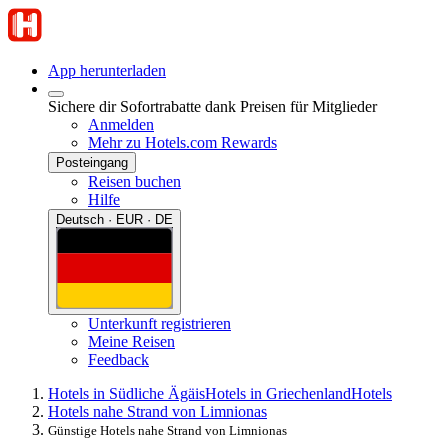
App herunterladen
Sichere dir Sofortrabatte dank Preisen für Mitglieder
Anmelden
Mehr zu Hotels.com Rewards
Posteingang
Reisen buchen
Hilfe
Deutsch · EUR · DE
Unterkunft registrieren
Meine Reisen
Feedback
Hotels in Südliche Ägäis
Hotels in Griechenland
Hotels
Hotels nahe Strand von Limnionas
Günstige Hotels nahe Strand von Limnionas