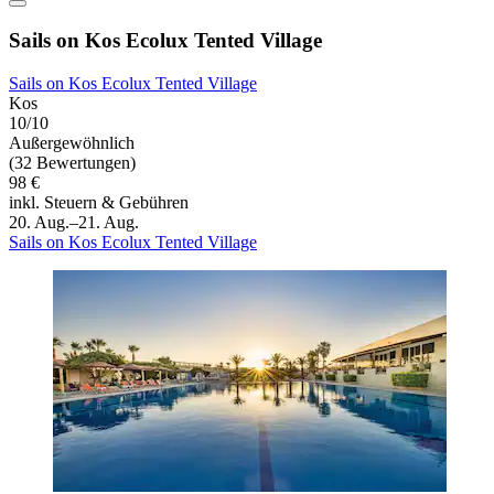
Sails on Kos Ecolux Tented Village
Sails on Kos Ecolux Tented Village
Kos
10/10
Außergewöhnlich
(32 Bewertungen)
98 €
inkl. Steuern & Gebühren
20. Aug.–21. Aug.
Sails on Kos Ecolux Tented Village