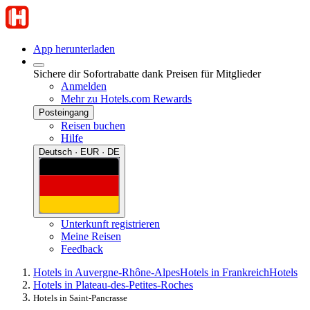
App herunterladen
Sichere dir Sofortrabatte dank Preisen für Mitglieder
Anmelden
Mehr zu Hotels.com Rewards
Posteingang
Reisen buchen
Hilfe
Deutsch · EUR · DE
Unterkunft registrieren
Meine Reisen
Feedback
Hotels in Auvergne-Rhône-Alpes
Hotels in Frankreich
Hotels
Hotels in Plateau-des-Petites-Roches
Hotels in Saint-Pancrasse