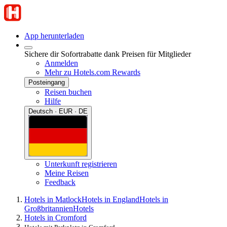
App herunterladen
Sichere dir Sofortrabatte dank Preisen für Mitglieder
Anmelden
Mehr zu Hotels.com Rewards
Posteingang
Reisen buchen
Hilfe
Deutsch · EUR · DE
Unterkunft registrieren
Meine Reisen
Feedback
Hotels in Matlock
Hotels in England
Hotels in
Großbritannien
Hotels
Hotels in Cromford