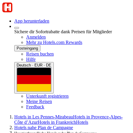
App herunterladen
Sichere dir Sofortrabatte dank Preisen für Mitglieder
Anmelden
Mehr zu Hotels.com Rewards
Posteingang
Reisen buchen
Hilfe
Deutsch · EUR · DE
Unterkunft registrieren
Meine Reisen
Feedback
Hotels in Les Pennes-Mirabeau
Hotels in Provence-Alpes-
Côte d’Azur
Hotels in Frankreich
Hotels
Hotels nahe Plan de Campagne