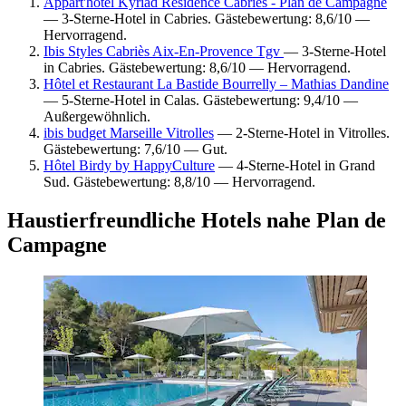
Appart'hôtel Kyriad Résidence Cabriès - Plan de Campagne
— 3-Sterne-Hotel in Cabries. Gästebewertung: 8,6/10 —
Hervorragend.
Ibis Styles Cabriès Aix-En-Provence Tgv
— 3-Sterne-Hotel
in Cabries. Gästebewertung: 8,6/10 — Hervorragend.
Hôtel et Restaurant La Bastide Bourrelly – Mathias Dandine
— 5-Sterne-Hotel in Calas. Gästebewertung: 9,4/10 —
Außergewöhnlich.
ibis budget Marseille Vitrolles
— 2-Sterne-Hotel in Vitrolles.
Gästebewertung: 7,6/10 — Gut.
Hôtel Birdy by HappyCulture
— 4-Sterne-Hotel in Grand
Sud. Gästebewertung: 8,8/10 — Hervorragend.
Haustierfreundliche Hotels nahe Plan de
Campagne