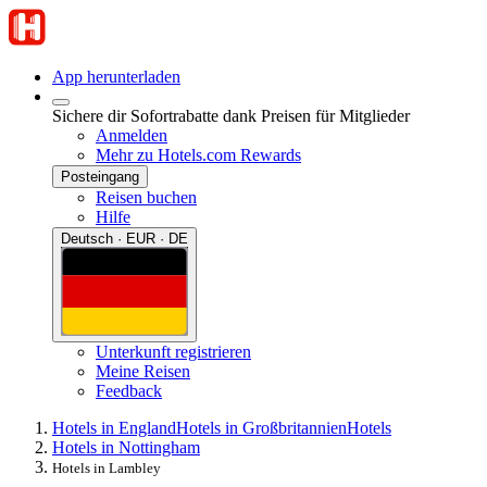
App herunterladen
Sichere dir Sofortrabatte dank Preisen für Mitglieder
Anmelden
Mehr zu Hotels.com Rewards
Posteingang
Reisen buchen
Hilfe
Deutsch · EUR · DE
Unterkunft registrieren
Meine Reisen
Feedback
Hotels in England
Hotels in Großbritannien
Hotels
Hotels in Nottingham
Hotels in Lambley