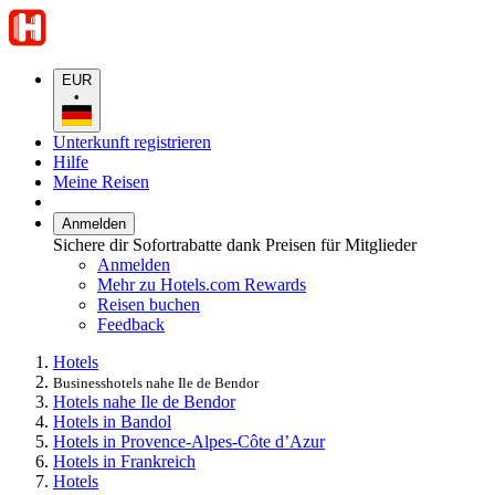
EUR
•
Unterkunft registrieren
Hilfe
Meine Reisen
Anmelden
Sichere dir Sofortrabatte dank Preisen für Mitglieder
Anmelden
Mehr zu Hotels.com Rewards
Reisen buchen
Feedback
Hotels
Businesshotels nahe Ile de Bendor
Hotels nahe Ile de Bendor
Hotels in Bandol
Hotels in Provence-Alpes-Côte d’Azur
Hotels in Frankreich
Hotels