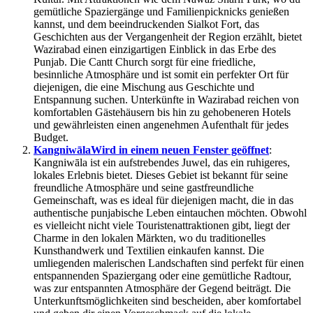
gemütliche Spaziergänge und Familienpicknicks genießen
kannst, und dem beeindruckenden Sialkot Fort, das
Geschichten aus der Vergangenheit der Region erzählt, bietet
Wazirabad einen einzigartigen Einblick in das Erbe des
Punjab. Die Cantt Church sorgt für eine friedliche,
besinnliche Atmosphäre und ist somit ein perfekter Ort für
diejenigen, die eine Mischung aus Geschichte und
Entspannung suchen. Unterkünfte in Wazirabad reichen von
komfortablen Gästehäusern bis hin zu gehobeneren Hotels
und gewährleisten einen angenehmen Aufenthalt für jedes
Budget.
Kangniwāla
Wird in einem neuen Fenster geöffnet
:
Kangniwāla ist ein aufstrebendes Juwel, das ein ruhigeres,
lokales Erlebnis bietet. Dieses Gebiet ist bekannt für seine
freundliche Atmosphäre und seine gastfreundliche
Gemeinschaft, was es ideal für diejenigen macht, die in das
authentische punjabische Leben eintauchen möchten. Obwohl
es vielleicht nicht viele Touristenattraktionen gibt, liegt der
Charme in den lokalen Märkten, wo du traditionelles
Kunsthandwerk und Textilien einkaufen kannst. Die
umliegenden malerischen Landschaften sind perfekt für einen
entspannenden Spaziergang oder eine gemütliche Radtour,
was zur entspannten Atmosphäre der Gegend beiträgt. Die
Unterkunftsmöglichkeiten sind bescheiden, aber komfortabel