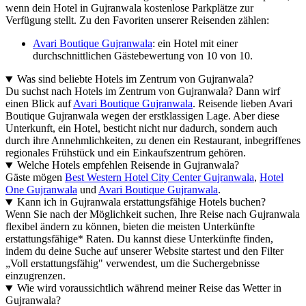
wenn dein Hotel in Gujranwala kostenlose Parkplätze zur
Verfügung stellt. Zu den Favoriten unserer Reisenden zählen:
Avari Boutique Gujranwala
: ein Hotel mit einer
durchschnittlichen Gästebewertung von 10 von 10.
Was sind beliebte Hotels im Zentrum von Gujranwala?
Du suchst nach Hotels im Zentrum von Gujranwala? Dann wirf
einen Blick auf
Avari Boutique Gujranwala
. Reisende lieben Avari
Boutique Gujranwala wegen der erstklassigen Lage. Aber diese
Unterkunft, ein Hotel, besticht nicht nur dadurch, sondern auch
durch ihre Annehmlichkeiten, zu denen ein Restaurant, inbegriffenes
regionales Frühstück und ein Einkaufszentrum gehören.
Welche Hotels empfehlen Reisende in Gujranwala?
Gäste mögen
Best Western Hotel City Center Gujranwala
,
Hotel
One Gujranwala
und
Avari Boutique Gujranwala
.
Kann ich in Gujranwala erstattungsfähige Hotels buchen?
Wenn Sie nach der Möglichkeit suchen, Ihre Reise nach Gujranwala
flexibel ändern zu können, bieten die meisten Unterkünfte
erstattungsfähige* Raten. Du kannst diese Unterkünfte finden,
indem du deine Suche auf unserer Website startest und den Filter
„Voll erstattungsfähig" verwendest, um die Suchergebnisse
einzugrenzen.
Wie wird voraussichtlich während meiner Reise das Wetter in
Gujranwala?