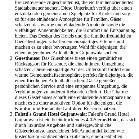
Freizeitreisende zugeschnitten ist, die ein familienorientiertes
Stadtabenteuer suchen. Diese Unterkunft verfügt über einen
entzückenden gemeinsamen Spielplatz für Kinder und sorgt
so für eine einladende Atmosphäre für Familien. Gäste
schätzen das warme und einladende Ambiente sowie die
vielfältigen Annehmlichkeiten, die Komfort und Entspannung
bieten. Das Design des Hotels und die familienfreundlichen
Dienstleistungen schaffen ein einzigartiges Erlebnis und
machen es zu einer bevorzugten Wahl für diejenigen, die
einen angenehmen Aufenthalt in Gujranwala suchen.
Guesthouse
: Das Guesthouse bietet einen gemütlichen
Rückzugsort für Reisende, die eine intimere Umgebung
schätzen. Diese einzigartige Art der Unterkunft fördert eine
warme Gemeinschaftsatmosphäre, perfekt für diejenigen, die
einen friedlichen Aufenthalt suchen. Gäste genießen
persönlichen Service und eine entspannte Umgebung, die
Verbindungen zu anderen Reisenden fördert. Der Charme
dieses Gästehauses schafft eine einladende Atmosphäre und
macht es zu einer attraktiven Option für diejenigen, die
Komfort und Einfachheit auf ihren Reisen schätzen.
Faletti's Grand Hotel Gujranwala
: Faletti's Grand Hotel
Gujranwala ist ein beeindruckendes 4,0-Sterne-Hotel, das sich
durch luxuriöse Angebote und außergewöhnliche
Gästeerlebnisse auszeichnet. Mit Annehmlichkeiten wie
kostenlosem kontinentalem Frühstück, einem lebhaften