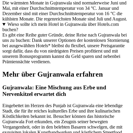
Die wärmsten Monate in Gujranwala sind normalerweise Juni und
Mai, mit einer Durchschnittstemperatur von 34 °C. Januar und
Dezember sind mit einer Durchschnittstemperatur von 16 °C die
kühlsten Monate. Die regenreichsten Monate sind Juli und August.
Wieso sollte ich mein Hotel in Gujranwala über Hotels.com
buchen?
Es gibt eine Reihe guter Gründe, deine Reise nach Gujranwala bei
uns zu buchen: Dank unserer Optionen der kostenlosen Stornierung
bei ausgewählten Hotels* bleibst du flexibel, unsere Preisgarantie
sorgt dafür, dass du von niedrigsten Preisen profitierst und mit
unserem Bonusprogramm kannst du Geld sparen und nebenbei
Prämiennächte verdienen.
Mehr über Gujranwala erfahren
Gujranwala: Eine Mischung aus Erbe und
Nervenkitzel erwartet dich
Eingebettet im Herzen des Punjab ist Gujranwala eine lebendige
Stadt, die für ihr reiches kulturelles Erbe und ihre kulinarischen
Köstlichkeiten bekannt ist. Besucher können das historische
Gujranwala Fort erkunden, ein Zeugnis seiner bewegten
Vergangenheit, oder in den belebten Basaren schwelgen, die mit
exquisiten lokalen Kunsthandwerken und köstlichem Streetfood