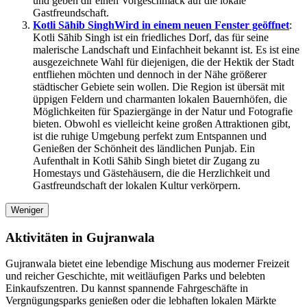
und geben dir einen Vorgeschmack auf die lokale
Gastfreundschaft.
Kotli Sāhib Singh
Wird in einem neuen Fenster geöffnet
:
Kotli Sāhib Singh ist ein friedliches Dorf, das für seine
malerische Landschaft und Einfachheit bekannt ist. Es ist eine
ausgezeichnete Wahl für diejenigen, die der Hektik der Stadt
entfliehen möchten und dennoch in der Nähe größerer
städtischer Gebiete sein wollen. Die Region ist übersät mit
üppigen Feldern und charmanten lokalen Bauernhöfen, die
Möglichkeiten für Spaziergänge in der Natur und Fotografie
bieten. Obwohl es vielleicht keine großen Attraktionen gibt,
ist die ruhige Umgebung perfekt zum Entspannen und
Genießen der Schönheit des ländlichen Punjab. Ein
Aufenthalt in Kotli Sāhib Singh bietet dir Zugang zu
Homestays und Gästehäusern, die die Herzlichkeit und
Gastfreundschaft der lokalen Kultur verkörpern.
Weniger
Aktivitäten in Gujranwala
Gujranwala bietet eine lebendige Mischung aus moderner Freizeit
und reicher Geschichte, mit weitläufigen Parks und belebten
Einkaufszentren. Du kannst spannende Fahrgeschäfte in
Vergnügungsparks genießen oder die lebhaften lokalen Märkte