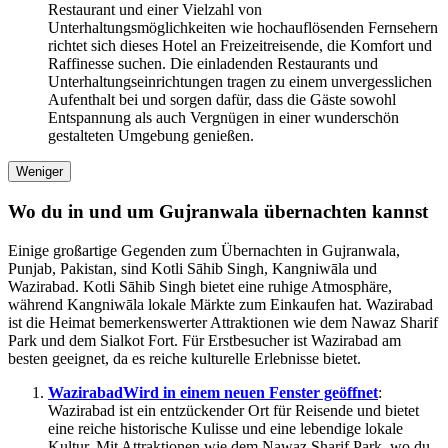
Restaurant und einer Vielzahl von
Unterhaltungsmöglichkeiten wie hochauflösenden Fernsehern
richtet sich dieses Hotel an Freizeitreisende, die Komfort und
Raffinesse suchen. Die einladenden Restaurants und
Unterhaltungseinrichtungen tragen zu einem unvergesslichen
Aufenthalt bei und sorgen dafür, dass die Gäste sowohl
Entspannung als auch Vergnügen in einer wunderschön
gestalteten Umgebung genießen.
Weniger
Wo du in und um Gujranwala übernachten kannst
Einige großartige Gegenden zum Übernachten in Gujranwala,
Punjab, Pakistan, sind Kotli Sāhib Singh, Kangniwāla und
Wazirabad. Kotli Sāhib Singh bietet eine ruhige Atmosphäre,
während Kangniwāla lokale Märkte zum Einkaufen hat. Wazirabad
ist die Heimat bemerkenswerter Attraktionen wie dem Nawaz Sharif
Park und dem Sialkot Fort. Für Erstbesucher ist Wazirabad am
besten geeignet, da es reiche kulturelle Erlebnisse bietet.
Wazirabad
Wird in einem neuen Fenster geöffnet
:
Wazirabad ist ein entzückender Ort für Reisende und bietet
eine reiche historische Kulisse und eine lebendige lokale
Kultur. Mit Attraktionen wie dem Nawaz Sharif Park, wo du