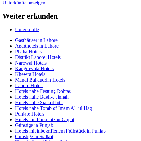
Unterkünfte anzeigen
Weiter erkunden
Unterkünfte
Gasthäuser in Lahore
Aparthotels in Lahore
Phalia Hotels
Distrikt Lahore: Hotels
Narowal Hotels
Kangniwāla Hotels
Khewra Hotels
Mandi Bahauddin Hotels
Lahore Hotels
Hotels nahe Festung Rohtas
Hotels nahe Bagh-e Jinnah
Hotels nahe Sialkot Intl.
Hotels nahe Tomb of Imam Ali-ul-Haq
Punjab: Hotels
Hotels mit Parkplatz in Gujrat
Günstige in Punjab
Hotels mit inbegriffenem Frühstück in Punjab
Günstige in Sialkot