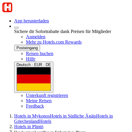
App herunterladen
Sichere dir Sofortrabatte dank Preisen für Mitglieder
Anmelden
Mehr zu Hotels.com Rewards
Posteingang
Reisen buchen
Hilfe
Deutsch · EUR · DE
Unterkunft registrieren
Meine Reisen
Feedback
Hotels in Mykonos
Hotels in Südliche Ägäis
Hotels in
Griechenland
Hotels
Hotels in Plintri