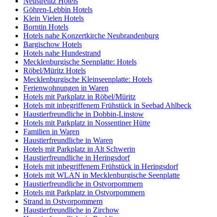
Neustrelitz Hotels
Göhren-Lebbin Hotels
Klein Vielen Hotels
Borntin Hotels
Hotels nahe Konzertkirche Neubrandenburg
Bargischow Hotels
Hotels nahe Hundestrand
Mecklenburgische Seenplatte: Hotels
Röbel/Müritz Hotels
Mecklenburgische Kleinseenplatte: Hotels
Ferienwohnungen in Waren
Hotels mit Parkplatz in Röbel/Müritz
Hotels mit inbegriffenem Frühstück in Seebad Ahlbeck
Haustierfreundliche in Dobbin-Linstow
Hotels mit Parkplatz in Nossentiner Hütte
Familien in Waren
Haustierfreundliche in Waren
Hotels mit Parkplatz in Alt Schwerin
Haustierfreundliche in Heringsdorf
Hotels mit inbegriffenem Frühstück in Heringsdorf
Hotels mit WLAN in Mecklenburgische Seenplatte
Haustierfreundliche in Ostvorpommern
Hotels mit Parkplatz in Ostvorpommern
Strand in Ostvorpommern
Haustierfreundliche in Zirchow