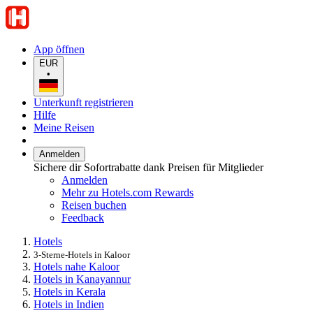
App öffnen
EUR
•
Unterkunft registrieren
Hilfe
Meine Reisen
Anmelden
Sichere dir Sofortrabatte dank Preisen für Mitglieder
Anmelden
Mehr zu Hotels.com Rewards
Reisen buchen
Feedback
Hotels
3-Sterne-Hotels in Kaloor
Hotels nahe Kaloor
Hotels in Kanayannur
Hotels in Kerala
Hotels in Indien