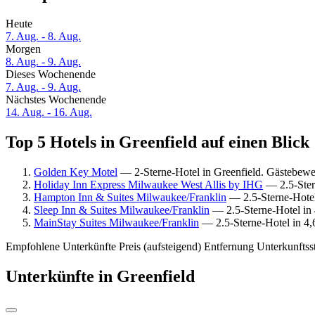
Heute
7. Aug. - 8. Aug.
Morgen
8. Aug. - 9. Aug.
Dieses Wochenende
7. Aug. - 9. Aug.
Nächstes Wochenende
14. Aug. - 16. Aug.
Top 5 Hotels in Greenfield auf einen Blick
Golden Key Motel
— 2-Sterne-Hotel in Greenfield. Gästebewer
Holiday Inn Express Milwaukee West Allis by IHG
— 2.5-Ster
Hampton Inn & Suites Milwaukee/Franklin
— 2.5-Sterne-Hotel
Sleep Inn & Suites Milwaukee/Franklin
— 2.5-Sterne-Hotel in 
MainStay Suites Milwaukee/Franklin
— 2.5-Sterne-Hotel in 4,
Empfohlene Unterkünfte
Preis (aufsteigend)
Entfernung
Unterkunftss
Unterkünfte in Greenfield