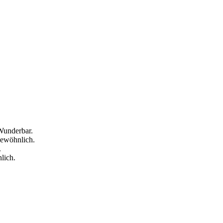
Wunderbar.
gewöhnlich.
.
lich.