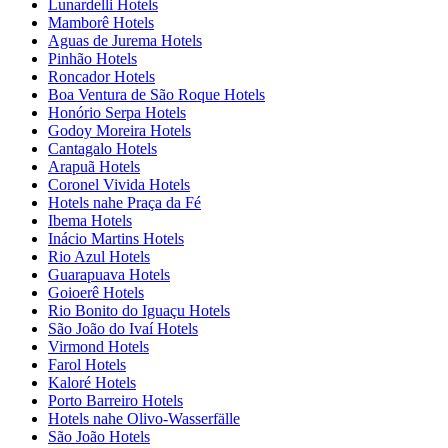
Lunardelli Hotels
Mamborê Hotels
Aguas de Jurema Hotels
Pinhão Hotels
Roncador Hotels
Boa Ventura de São Roque Hotels
Honório Serpa Hotels
Godoy Moreira Hotels
Cantagalo Hotels
Arapuã Hotels
Coronel Vivida Hotels
Hotels nahe Praça da Fé
Ibema Hotels
Inácio Martins Hotels
Rio Azul Hotels
Guarapuava Hotels
Goioerê Hotels
Rio Bonito do Iguaçu Hotels
São João do Ivaí Hotels
Virmond Hotels
Farol Hotels
Kaloré Hotels
Porto Barreiro Hotels
Hotels nahe Olivo-Wasserfälle
São João Hotels