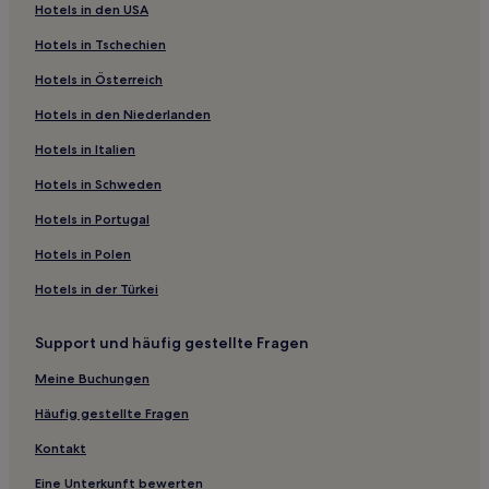
Hotels in den USA
Business in Distrikt Metro Vancouver Regional
Hotels in Tschechien
Hotels mit Pool nahe Vancouver Waterfront
Hotels in Österreich
Luxus nahe Vancouver Waterfront
Hotels in den Niederlanden
Günstige in Merritt
Luxus in Sun Peaks
Hotels in Italien
Ski in Sun Peaks
Hotels in Schweden
Familien in British Columbia Interior
Hotels in Portugal
Familien nahe Whytecliff Park
Hotels in Polen
Hotels mit inbegriffenem Frühstück nahe Whytecliff Park
Hotels in der Türkei
Strand in Campbell River
Support und häufig gestellte Fragen
Hotels mit inbegriffenem Frühstück in Campbell River
Haustierfreundliche in Whistler
Meine Buchungen
Familien in Whistler
Häufig gestellte Fragen
Hotels mit inbegriffenem Frühstück in 100 Mile House
Kontakt
Günstige in Williams Lake
Eine Unterkunft bewerten