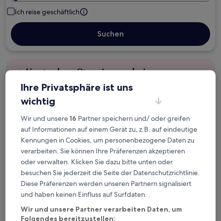
Ich reise geschäftlich
Suchen
Kostenlose Stornierung bei
Planänderungen
Ihre Privatsphäre ist uns
wichtig
Verdiene Prämien für jede
wahrgenommene Übernachtung
Wir und unsere
16
Partner speichern und/ oder greifen
auf Informationen auf einem Gerät zu, z.B. auf eindeutige
Kennungen in Cookies, um personenbezogene Daten zu
Mehr sparen mit Preisen für Mitglieder
verarbeiten. Sie können Ihre Präferenzen akzeptieren
oder verwalten. Klicken Sie dazu bitte unten oder
besuchen Sie jederzeit die Seite der Datenschutzrichtlinie.
Diese Präferenzen werden unseren Partnern signalisiert
Überprüfe die Preise für diese Daten
und haben keinen Einfluss auf Surfdaten.
Heute
Morgen
Wir und unsere Partner verarbeiten Daten, um
6. Aug. - 7. Aug.
7. Aug. - 8. Aug.
Folgendes bereitzustellen: