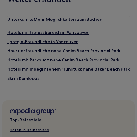
Unterkünfte
Mehr Möglichkeiten zum Buchen
Hotels mit Fitnessbereich in Vancouver
Lgbtqia-Freundliche in Vancouver
Haustierfreundliche nahe Canim Beach Provincial Park
Hotels mit Parkplatz nahe Canim Beach Provincial Park
Hotels mit inbegriffenem Frühstück nahe Baker Beach Park
Ski in Kamloops
Hotels mit Pool in Kamloops
Haustierfreundliche in Kamloops
Günstige in Kamloops
Hotels mit Pool nahe English Bay
Top-Reiseziele
Hotels mit Parkplatz nahe English Bay
Hotels in Deutschland
Haustierfreundliche in Distrikt Metro Vancouver Regional