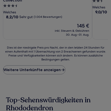
Collection
2.5-
3.5-
Sterne-
Welches
Sterne-
Unterkunf
9.0
9,0/10
W
Welches
von
Unterkunft
8.2
8,2/10
Sehr gut
(1.004 Bewertungen)
10,
von
Der
Wunderba
145 €
10,
Preis
(6
Sehr
inkl. Steuern & Gebühren
beträgt
Bewertun
gut,
30. Aug.–31. Aug.
145 €
(1.004
Bewertungen)
Dies
Dies ist der niedrigste Preis pro Nacht, der in den letzten 24 Stunden für
einen Aufenthalt mit 1 Übernachtung von 2 Erwachsenen gefunden wurde.
ist
Preise und Verfügbarkeiten können sich ändern. Es können zusätzliche
der
Bedingungen gelten.
niedrigste
Preis
Weitere Unterkünfte anzeigen
pro
Nacht,
der
in
den
letzten
24 Stunden
Top-Sehenswürdigkeiten in
für
einen
Rhododendron
Aufenthalt