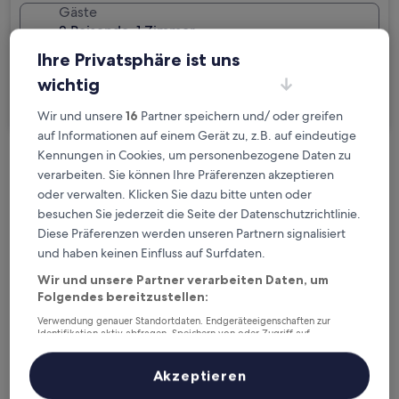
Gäste
2 Reisende, 1 Zimmer
Ihre Privatsphäre ist uns
Ich reise geschäftlich
wichtig
Suchen
Wir und unsere
16
Partner speichern und/ oder greifen
auf Informationen auf einem Gerät zu, z.B. auf eindeutige
Kennungen in Cookies, um personenbezogene Daten zu
Kostenlose Stornierung bei
verarbeiten. Sie können Ihre Präferenzen akzeptieren
Planänderungen
oder verwalten. Klicken Sie dazu bitte unten oder
besuchen Sie jederzeit die Seite der Datenschutzrichtlinie.
Verdiene Prämien für jede
Diese Präferenzen werden unseren Partnern signalisiert
und haben keinen Einfluss auf Surfdaten.
wahrgenommene Übernachtung
Wir und unsere Partner verarbeiten Daten, um
Folgendes bereitzustellen:
Mehr sparen mit Preisen für Mitglieder
Verwendung genauer Standortdaten. Endgeräteeigenschaften zur
Identifikation aktiv abfragen. Speichern von oder Zugriff auf
Informationen auf einem Endgerät. Personalisierte Werbung und
Inhalte, Messung von Werbeleistung und der Performance von Inhalten,
Zielgruppenforschung sowie Entwicklung und Verbesserung von
Akzeptieren
Überprüfe die Preise für diese Daten
Angeboten.