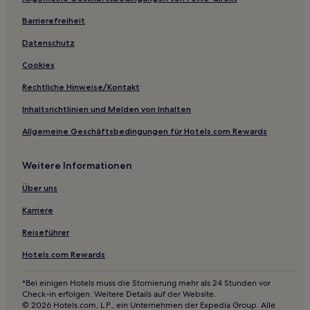
Hotels nahe Station Morrison-SW 3rd Avenue
Barrierefreiheit
Hotels nahe Metzger Park
Southeast Portland: Hotels
Datenschutz
Maupin Hotels
Cookies
Hotels nahe Lindbergh’s Beach
Rechtliche Hinweise/Kontakt
Hotels nahe Lillis Albina Park
Inhaltsrichtlinien und Melden von Inhalten
Hotels nahe Alberta Park
Allgemeine Geschäftsbedingungen für Hotels.com Rewards
Hotels nahe Haltestelle NE Weidler & 2nd
Weitere Informationen
Hotels nahe Station SE Flavel Street
Argay Terrace: Hotels
Über uns
Hotels nahe Station East 102nd Avenue
Karriere
Wasco County: Hotels
Reiseführer
Raleigh West: Hotels
Hotels.com Rewards
Kelso Hotels
*Bei einigen Hotels muss die Stornierung mehr als 24 Stunden vor
Sumner: Hotels
Check-in erfolgen. Weitere Details auf der Website.
© 2026 Hotels.com, L.P., ein Unternehmen der Expedia Group. Alle