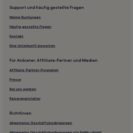
Hotels nahe Portland Aerial Tram
Support und häufig gestellte Fragen
Lents: Hotels
Meine Buchungen
Hood River County: Hotels
Oak Grove: Hotels
Häufig gestellte Fragen
Hotels nahe Station NE 82nd Avenue
Kontakt
East Portland: Hotels
Eine Unterkunft bewerten
Hotels nahe Riverside Property
Für Anbieter, Affliliate-Partner und Medien
Hotels nahe Belmont
Affiliate-Partner-Programm
Hotels nahe Haltestelle SW 10th & Alder
Presse
Hotels nahe Reed College
Government Camp Hotels
Bei uns werben
Kerns: Hotels
Reiseveranstalter
Hotels nahe Portland City Hall
Richtlinien
Mt. Hood Hotels
Allgemeine Geschäftsbedingungen
Hotels nahe The Grotto
Allgemeine Geschäftsbedingungen von FeWo-direkt