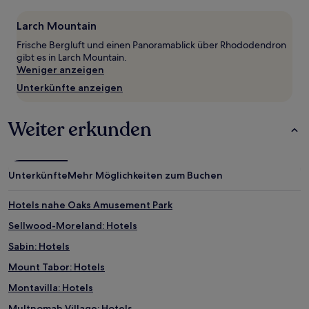
mit
1 Übernachtung
Larch Mountain
von
Frische Bergluft und einen Panoramablick über Rhododendron
2 Erwachsenen
gibt es in Larch Mountain.
gefunden
Weniger anzeigen
wurde.
Preise
Unterkünfte anzeigen
und
Verfügbarkeiten
können
Weiter erkunden
sich
ändern.
Es
können
Unterkünfte
Mehr Möglichkeiten zum Buchen
zusätzliche
Bedingungen
Hotels nahe Oaks Amusement Park
gelten.
Sellwood-Moreland: Hotels
Sabin: Hotels
Mount Tabor: Hotels
Montavilla: Hotels
Multnomah Village: Hotels