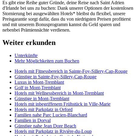
Es gibt eine Reihe guter Gründe, deine Reise nach Saint Adrien
d'Irlande bei uns zu buchen: Dank unserer Optionen der kostenlosen
Stornierung bei ausgewählten Hotels* bleibst du flexibel, unsere
Preisgarantie sorgt dafür, dass du von niedrigsten Preisen profitierst
und mit unserem Bonusprogramm kannst du Geld sparen und
nebenbei Prämiennächte verdienen.
Weiter erkunden
Unterkünfte
Mehr Möglichkeiten zum Buchen
Hotels mit Fitnessbereich in Sainte-Foy-Sillery-Cap-Rouge
Günstige in Sainte-Foy-Sillery-Cap-Rouge
Luxus in Mont-Tremblant
Golf in Mont-Tremblant
Hotels mit Wellnessbereich in Mont-Tremblant
Günstige in Mont-Tremblant
Hotels mit inbegriffenem Frühstück in Ville-Marie
Hotels mit Parkplatz in Orford
Familien nahe Parc Lucien-Blanchard
Familien in Dorval
Günstige nahe Jean Dore Beach
Hotels mit Parkplatz in Rivière-du-Loup