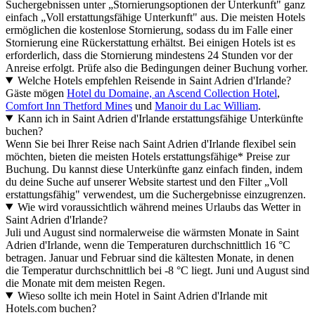
Suchergebnissen unter „Stornierungsoptionen der Unterkunft" ganz
einfach „Voll erstattungsfähige Unterkunft" aus. Die meisten Hotels
ermöglichen die kostenlose Stornierung, sodass du im Falle einer
Stornierung eine Rückerstattung erhältst. Bei einigen Hotels ist es
erforderlich, dass die Stornierung mindestens 24 Stunden vor der
Anreise erfolgt. Prüfe also die Bedingungen deiner Buchung vorher.
Welche Hotels empfehlen Reisende in Saint Adrien d'Irlande?
Gäste mögen
Hotel du Domaine, an Ascend Collection Hotel
,
Comfort Inn Thetford Mines
und
Manoir du Lac William
.
Kann ich in Saint Adrien d'Irlande erstattungsfähige Unterkünfte
buchen?
Wenn Sie bei Ihrer Reise nach Saint Adrien d'Irlande flexibel sein
möchten, bieten die meisten Hotels erstattungsfähige* Preise zur
Buchung. Du kannst diese Unterkünfte ganz einfach finden, indem
du deine Suche auf unserer Website startest und den Filter „Voll
erstattungsfähig" verwendest, um die Suchergebnisse einzugrenzen.
Wie wird voraussichtlich während meines Urlaubs das Wetter in
Saint Adrien d'Irlande?
Juli und August sind normalerweise die wärmsten Monate in Saint
Adrien d'Irlande, wenn die Temperaturen durchschnittlich 16 °C
betragen. Januar und Februar sind die kältesten Monate, in denen
die Temperatur durchschnittlich bei -8 °C liegt. Juni und August sind
die Monate mit dem meisten Regen.
Wieso sollte ich mein Hotel in Saint Adrien d'Irlande mit
Hotels.com buchen?