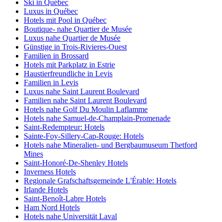
Ski in Québec
Luxus in Québec
Hotels mit Pool in Québec
Boutique- nahe Quartier de Musée
Luxus nahe Quartier de Musée
Günstige in Trois-Rivieres-Ouest
Familien in Brossard
Hotels mit Parkplatz in Estrie
Haustierfreundliche in Levis
Familien in Levis
Luxus nahe Saint Laurent Boulevard
Familien nahe Saint Laurent Boulevard
Hotels nahe Golf Du Moulin Laflamme
Hotels nahe Samuel-de-Champlain-Promenade
Saint-Redempteur: Hotels
Sainte-Foy-Sillery-Cap-Rouge: Hotels
Hotels nahe Mineralien- und Bergbaumuseum Thetford
Mines
Saint-Honoré-De-Shenley Hotels
Inverness Hotels
Regionale Grafschaftsgemeinde L'Érable: Hotels
Irlande Hotels
Saint-Benoît-Labre Hotels
Ham Nord Hotels
Hotels nahe Universität Laval