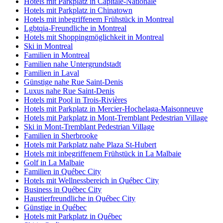
Hotels mit Parkplatz in Capitale-Nationale
Hotels mit Parkplatz in Chinatown
Hotels mit inbegriffenem Frühstück in Montreal
Lgbtqia-Freundliche in Montreal
Hotels mit Shoppingmöglichkeit in Montreal
Ski in Montreal
Familien in Montreal
Familien nahe Untergrundstadt
Familien in Laval
Günstige nahe Rue Saint-Denis
Luxus nahe Rue Saint-Denis
Hotels mit Pool in Trois-Rivières
Hotels mit Parkplatz in Mercier-Hochelaga-Maisonneuve
Hotels mit Parkplatz in Mont-Tremblant Pedestrian Village
Ski in Mont-Tremblant Pedestrian Village
Familien in Sherbrooke
Hotels mit Parkplatz nahe Plaza St-Hubert
Hotels mit inbegriffenem Frühstück in La Malbaie
Golf in La Malbaie
Familien in Québec City
Hotels mit Wellnessbereich in Québec City
Business in Québec City
Haustierfreundliche in Québec City
Günstige in Québec
Hotels mit Parkplatz in Québec