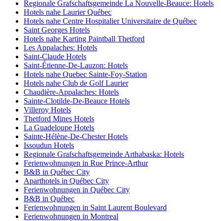
Regionale Grafschaftsgemeinde La Nouvelle-Beauce: Hotels
Hotels nahe Laurier Québec
Hotels nahe Centre Hospitalier Universitaire de Québec
Saint Georges Hotels
Hotels nahe Karting Paintball Thetford
Les Appalaches: Hotels
Saint-Claude Hotels
Saint-Étienne-De-Lauzon: Hotels
Hotels nahe Quebec Sainte-Foy-Station
Hotels nahe Club de Golf Laurier
Chaudière-Appalaches: Hotels
Sainte-Clotilde-De-Beauce Hotels
Villeroy Hotels
Thetford Mines Hotels
La Guadeloupe Hotels
Sainte-Hélène-De-Chester Hotels
Issoudun Hotels
Regionale Grafschaftsgemeinde Arthabaska: Hotels
Ferienwohnungen in Rue Prince-Arthur
B&B in Québec City
Aparthotels in Québec City
Ferienwohnungen in Québec City
B&B in Québec
Ferienwohnungen in Saint Laurent Boulevard
Ferienwohnungen in Montreal