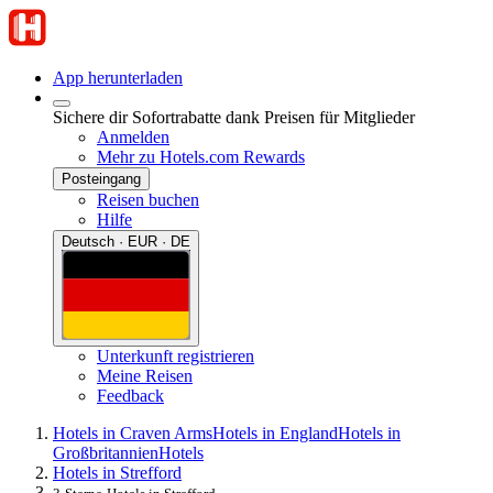
App herunterladen
Sichere dir Sofortrabatte dank Preisen für Mitglieder
Anmelden
Mehr zu Hotels.com Rewards
Posteingang
Reisen buchen
Hilfe
Deutsch · EUR · DE
Unterkunft registrieren
Meine Reisen
Feedback
Hotels in Craven Arms
Hotels in England
Hotels in
Großbritannien
Hotels
Hotels in Strefford