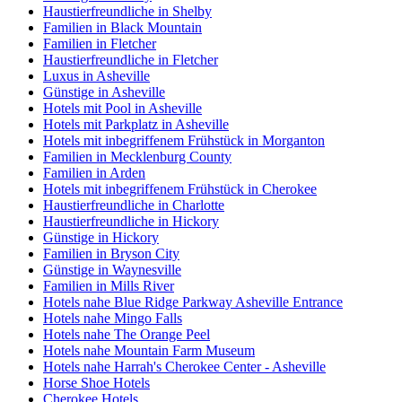
Haustierfreundliche in Shelby
Familien in Black Mountain
Familien in Fletcher
Haustierfreundliche in Fletcher
Luxus in Asheville
Günstige in Asheville
Hotels mit Pool in Asheville
Hotels mit Parkplatz in Asheville
Hotels mit inbegriffenem Frühstück in Morganton
Familien in Mecklenburg County
Familien in Arden
Hotels mit inbegriffenem Frühstück in Cherokee
Haustierfreundliche in Charlotte
Haustierfreundliche in Hickory
Günstige in Hickory
Familien in Bryson City
Günstige in Waynesville
Familien in Mills River
Hotels nahe Blue Ridge Parkway Asheville Entrance
Hotels nahe Mingo Falls
Hotels nahe The Orange Peel
Hotels nahe Mountain Farm Museum
Hotels nahe Harrah's Cherokee Center - Asheville
Horse Shoe Hotels
Cherokee Hotels