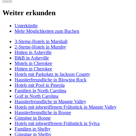
Weiter erkunden
Unterkünfte
Mehr Möglichkeiten zum Buchen
3-Sterne-Hotels in Marshall
2-Sterne-Hotels in Murphy
Hütten in Asheville
B&B in Asheville
Motels in Cherokee
Hütten in Cherokee
Hotels mit Parkplatz in Jackson County
Haustierfreundliche in Blowing Rock
Hotels mit Pool in Pineola
Familien in North Carolina
Golf in North Carolina
Haustierfreundliche in Maggie Valley
Hotels mit inbegriffenem Frühstück in Maggie Valley
Haustierfreundliche in Boone
Günstige in Boone
Hotels mit inbegriffenem Frühstück in Sylva
Familien in Shelby
Günstige in Shelby