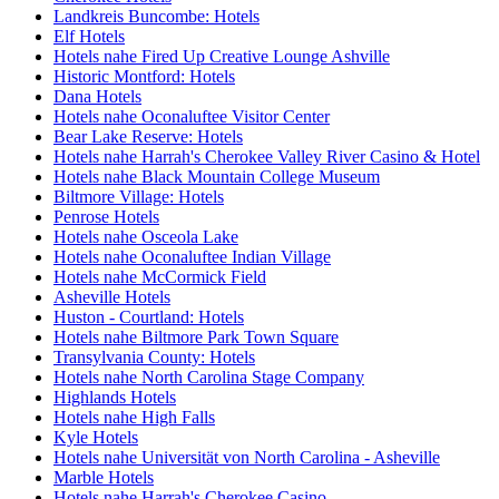
Landkreis Buncombe: Hotels
Elf Hotels
Hotels nahe Fired Up Creative Lounge Ashville
Historic Montford: Hotels
Dana Hotels
Hotels nahe Oconaluftee Visitor Center
Bear Lake Reserve: Hotels
Hotels nahe Harrah's Cherokee Valley River Casino & Hotel
Hotels nahe Black Mountain College Museum
Biltmore Village: Hotels
Penrose Hotels
Hotels nahe Osceola Lake
Hotels nahe Oconaluftee Indian Village
Hotels nahe McCormick Field
Asheville Hotels
Huston - Courtland: Hotels
Hotels nahe Biltmore Park Town Square
Transylvania County: Hotels
Hotels nahe North Carolina Stage Company
Highlands Hotels
Hotels nahe High Falls
Kyle Hotels
Hotels nahe Universität von North Carolina - Asheville
Marble Hotels
Hotels nahe Harrah's Cherokee Casino