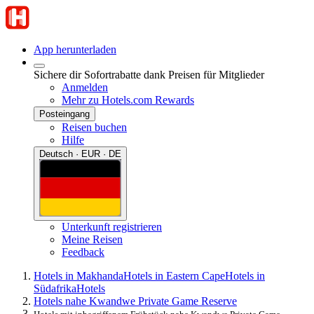
App herunterladen
Sichere dir Sofortrabatte dank Preisen für Mitglieder
Anmelden
Mehr zu Hotels.com Rewards
Posteingang
Reisen buchen
Hilfe
Deutsch · EUR · DE
Unterkunft registrieren
Meine Reisen
Feedback
Hotels in Makhanda
Hotels in Eastern Cape
Hotels in
Südafrika
Hotels
Hotels nahe Kwandwe Private Game Reserve