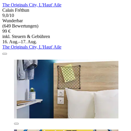
The Originals City, L'Haut' Aile
Calais Fréthun
9,0/10
Wunderbar
(649 Bewertungen)
99 €
inkl. Steuern & Gebühren
16. Aug.–17. Aug.
The Originals City, L'Haut' Aile