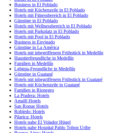
Business in El Poblado
Hotels mit Küchenzeile in El Poblado
Hotels mit Fitnessbereich in El Poblado
Günstige in El Poblado
Hotels mit Wellnessbereich in El Poblado
Hotels mit Parkplatz in El Poblado
Hotels mit Pool in El Poblado
Business in Envigado
Günstige in La América
Hotels mit inbegriffenem Frühstück in Medellín
Haustierfreundliche in Medellín
Familien in Medellín
Lgbtqia-Freundliche in Medellín
Günstige in Guatapé
Hotels mit inbegriffenem Frühstück in Guatapé
Hotels mit Küchenzeile in Guatapé
Familien in Rionegro
La Pradera: Hotels
Amalfi Hotels
San Roque Hotels
Robledo: Hotels
Pilarica: Hotels
Hotels nahe El Volador Hügel
Hotels nahe Hospital Pablo Tobon Uribe
Buenos Aires: Hotels