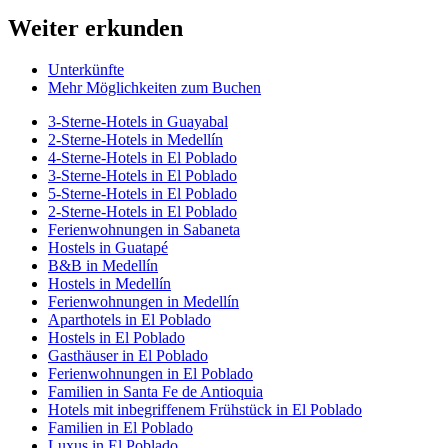
Weiter erkunden
Unterkünfte
Mehr Möglichkeiten zum Buchen
3-Sterne-Hotels in Guayabal
2-Sterne-Hotels in Medellín
4-Sterne-Hotels in El Poblado
3-Sterne-Hotels in El Poblado
5-Sterne-Hotels in El Poblado
2-Sterne-Hotels in El Poblado
Ferienwohnungen in Sabaneta
Hostels in Guatapé
B&B in Medellín
Hostels in Medellín
Ferienwohnungen in Medellín
Aparthotels in El Poblado
Hostels in El Poblado
Gasthäuser in El Poblado
Ferienwohnungen in El Poblado
Familien in Santa Fe de Antioquia
Hotels mit inbegriffenem Frühstück in El Poblado
Familien in El Poblado
Luxus in El Poblado