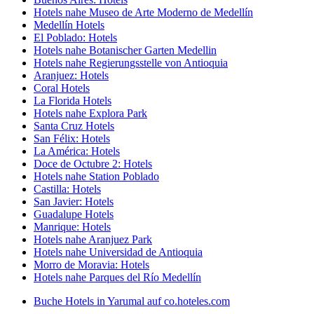
Hotels nahe Museo de Arte Moderno de Medellín
Medellín Hotels
El Poblado: Hotels
Hotels nahe Botanischer Garten Medellin
Hotels nahe Regierungsstelle von Antioquia
Aranjuez: Hotels
Coral Hotels
La Florida Hotels
Hotels nahe Explora Park
Santa Cruz Hotels
San Félix: Hotels
La América: Hotels
Doce de Octubre 2: Hotels
Hotels nahe Station Poblado
Castilla: Hotels
San Javier: Hotels
Guadalupe Hotels
Manrique: Hotels
Hotels nahe Aranjuez Park
Hotels nahe Universidad de Antioquia
Morro de Moravia: Hotels
Hotels nahe Parques del Río Medellín
Buche Hotels in Yarumal auf co.hoteles.com