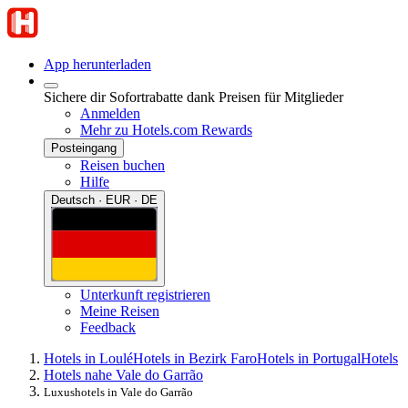
App herunterladen
Sichere dir Sofortrabatte dank Preisen für Mitglieder
Anmelden
Mehr zu Hotels.com Rewards
Posteingang
Reisen buchen
Hilfe
Deutsch · EUR · DE
Unterkunft registrieren
Meine Reisen
Feedback
Hotels in Loulé
Hotels in Bezirk Faro
Hotels in Portugal
Hotels
Hotels nahe Vale do Garrão
Luxushotels in Vale do Garrão