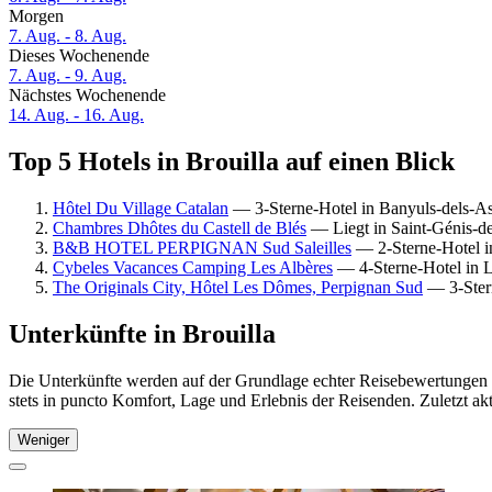
Morgen
7. Aug. - 8. Aug.
Dieses Wochenende
7. Aug. - 9. Aug.
Nächstes Wochenende
14. Aug. - 16. Aug.
Top 5 Hotels in Brouilla auf einen Blick
Hôtel Du Village Catalan
— 3-Sterne-Hotel in Banyuls-dels-As
Chambres Dhôtes du Castell de Blés
— Liegt in Saint-Génis-d
B&B HOTEL PERPIGNAN Sud Saleilles
— 2-Sterne-Hotel in
Cybeles Vacances Camping Les Albères
— 4-Sterne-Hotel in L
The Originals City, Hôtel Les Dômes, Perpignan Sud
— 3-Stern
Unterkünfte in Brouilla
Die Unterkünfte werden auf der Grundlage echter Reisebewertungen un
stets in puncto Komfort, Lage und Erlebnis der Reisenden. Zuletzt ak
Weniger