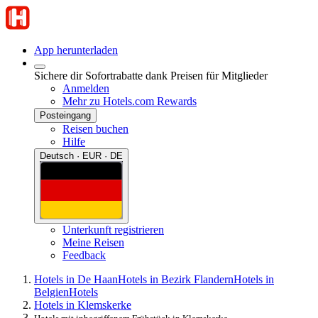
App herunterladen
Sichere dir Sofortrabatte dank Preisen für Mitglieder
Anmelden
Mehr zu Hotels.com Rewards
Posteingang
Reisen buchen
Hilfe
Deutsch · EUR · DE
Unterkunft registrieren
Meine Reisen
Feedback
Hotels in De Haan
Hotels in Bezirk Flandern
Hotels in
Belgien
Hotels
Hotels in Klemskerke