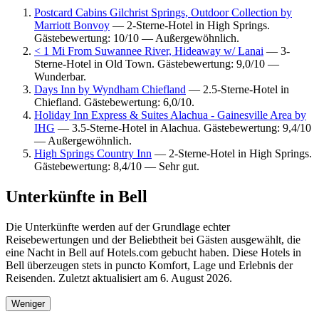
Postcard Cabins Gilchrist Springs, Outdoor Collection by
Marriott Bonvoy
— 2-Sterne-Hotel in High Springs.
Gästebewertung: 10/10 — Außergewöhnlich.
< 1 Mi From Suwannee River, Hideaway w/ Lanai
— 3-
Sterne-Hotel in Old Town. Gästebewertung: 9,0/10 —
Wunderbar.
Days Inn by Wyndham Chiefland
— 2.5-Sterne-Hotel in
Chiefland. Gästebewertung: 6,0/10.
Holiday Inn Express & Suites Alachua - Gainesville Area by
IHG
— 3.5-Sterne-Hotel in Alachua. Gästebewertung: 9,4/10
— Außergewöhnlich.
High Springs Country Inn
— 2-Sterne-Hotel in High Springs.
Gästebewertung: 8,4/10 — Sehr gut.
Unterkünfte in Bell
Die Unterkünfte werden auf der Grundlage echter
Reisebewertungen und der Beliebtheit bei Gästen ausgewählt, die
eine Nacht in Bell auf Hotels.com gebucht haben. Diese Hotels in
Bell überzeugen stets in puncto Komfort, Lage und Erlebnis der
Reisenden. Zuletzt aktualisiert am
6. August 2026
.
Weniger