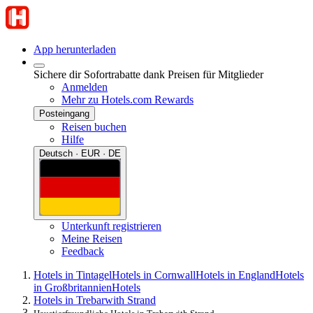
App herunterladen
Sichere dir Sofortrabatte dank Preisen für Mitglieder
Anmelden
Mehr zu Hotels.com Rewards
Posteingang
Reisen buchen
Hilfe
Deutsch · EUR · DE
Unterkunft registrieren
Meine Reisen
Feedback
Hotels in Tintagel
Hotels in Cornwall
Hotels in England
Hotels
in Großbritannien
Hotels
Hotels in Trebarwith Strand