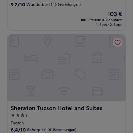
Unterkunft
9.2
9,2/10
Wunderbar
(343 Bewertungen)
von
Der
103 €
10,
Preis
Wunderbar,
inkl. Steuern & Gebühren
beträgt
1. Sept.–2. Sept.
(343
103 €
Bewertungen)
Sheraton Tucson Hotel and Suites
Sheraton Tucson Hotel and Suites
Sheraton Tucson Hotel and Suites
3.5-
Sterne-
Tucson
Unterkunft
8.4
8,4/10
Sehr gut
(1.011 Bewertungen)