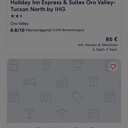
Holiday Inn Express & Suites Oro Valley-Tucson North by
Holiday Inn Express & Suites Oro Valley-
Tucson North by IHG
2.5-
Sterne-
Oro Valley
Unterkunft
8.8
8,8/10
Hervorragend
(1.010 Bewertungen)
von
Der
86 €
10,
Preis
Hervorragend,
inkl. Steuern & Gebühren
beträgt
6. Sept.–7. Sept.
(1.010
86 €
Bewertungen)
Hacienda Del Sol Guest Ranch Resort