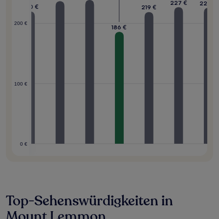
227 €
226 €
0 €
220 €
219 €
200 €
186 €
100 €
0 €
Top-Sehenswürdigkeiten in
Mount Lemmon