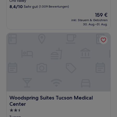
Oro Valley
Unterkunft
8.4
8,4/10
Sehr gut
(1.009 Bewertungen)
von
Der
159 €
10,
Preis
Sehr
inkl. Steuern & Gebühren
beträgt
30. Aug.–31. Aug.
gut,
159 €
(1.009
Bewertungen)
Woodspring Suites Tucson Medical Center
Woodspring Suites Tucson Medical Center
Woodspring Suites Tucson Medical
Center
2.5-
Sterne-