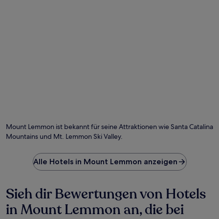
Foto von Chris Mockli
Öf
Fo
vo
Mount Lemmon ist bekannt für seine Attraktionen wie Santa Catalina
Ch
Mountains und Mt. Lemmon Ski Valley.
Mo
Alle Hotels in Mount Lemmon anzeigen
Sieh dir Bewertungen von Hotels
in Mount Lemmon an, die bei