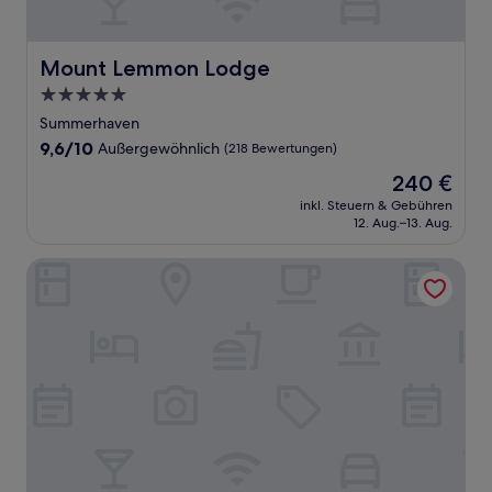
Mount Lemmon Lodge
Mount Lemmon Lodge
5.0-
Sterne-
Summerhaven
Unterkunft
9.6
9,6/10
Außergewöhnlich
(218 Bewertungen)
von
Der
240 €
10,
Preis
Außergewöhnlich,
inkl. Steuern & Gebühren
beträgt
12. Aug.–13. Aug.
(218
240 €
Bewertungen)
Catalina Inn