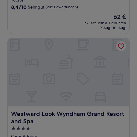
Tucson
Unterkunft
8.4
8,4/10
Sehr gut
(232 Bewertungen)
von
Der
62 €
10,
Preis
Sehr
inkl. Steuern & Gebühren
beträgt
9. Aug.–10. Aug.
gut,
62 €
(232
Bewertungen)
Westward Look Wyndham Grand Resort and Spa
Westward Look Wyndham Grand Resort and Spa
Westward Look Wyndham Grand Resort
and Spa
4.0-
Sterne-
Casas Adobes