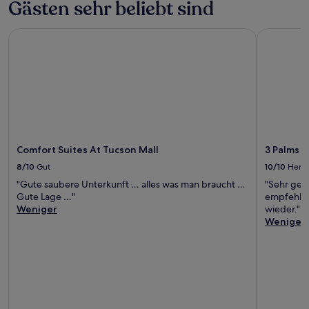
Gästen sehr beliebt sind
Comfort Suites At Tucson Mall
3 Palms Tu
Comfort Suites At Tucson Mall
3 Palms T
8/10
Gut
10/10
Herv
"Gute saubere Unterkunft … alles was man braucht …
"Sehr gep
Gute Lage …"
empfehlen,
Weniger
wieder."
Weniger