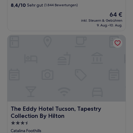
Unterkunft
8.4
8,4/10
Sehr gut
(1.844 Bewertungen)
von
Der
64 €
10,
Preis
Sehr
inkl. Steuern & Gebühren
beträgt
9. Aug.–10. Aug.
gut,
64 €
(1.844
Bewertungen)
The Eddy Hotel Tucson, Tapestry Collection By Hilton
The Eddy Hotel Tucson, Tapestry Collection By Hilton
The Eddy Hotel Tucson, Tapestry
Collection By Hilton
3.5-
Sterne-
Catalina Foothills