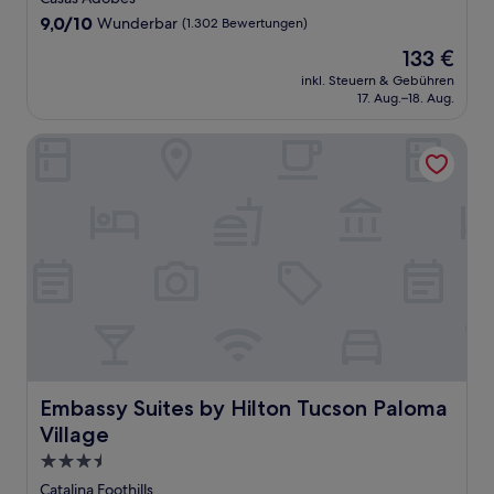
Unterkunft
9.0
9,0/10
Wunderbar
(1.302 Bewertungen)
von
Der
133 €
10,
Preis
Wunderbar,
inkl. Steuern & Gebühren
beträgt
17. Aug.–18. Aug.
(1.302
133 €
Bewertungen)
Embassy Suites by Hilton Tucson Paloma Village
Embassy Suites by Hilton Tucson Paloma Village
Embassy Suites by Hilton Tucson Paloma
Village
3.5-
Sterne-
Catalina Foothills