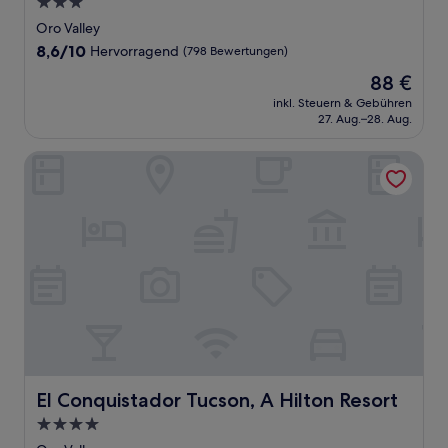
3.0-
Sterne-
Oro Valley
Unterkunft
8.6
8,6/10
Hervorragend
(798 Bewertungen)
von
Der
88 €
10,
Preis
Hervorragend,
inkl. Steuern & Gebühren
beträgt
27. Aug.–28. Aug.
(798
88 €
Bewertungen)
El Conquistador Tucson, A Hilton Resort
El Conquistador Tucson, A Hilton Resort
El Conquistador Tucson, A Hilton Resort
4.0-
Sterne-