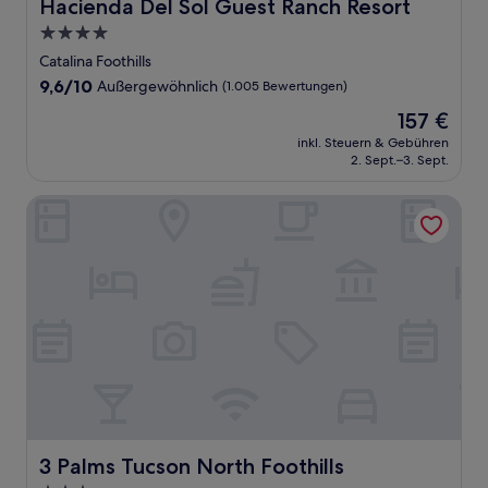
Hacienda Del Sol Guest Ranch Resort
Hacienda Del Sol Guest Ranch Resort
4.0-
Sterne-
Catalina Foothills
Unterkunft
9.6
9,6/10
Außergewöhnlich
(1.005 Bewertungen)
von
Der
157 €
10,
Preis
Außergewöhnlich,
inkl. Steuern & Gebühren
beträgt
2. Sept.–3. Sept.
(1.005
157 €
Bewertungen)
3 Palms Tucson North Foothills
3 Palms Tucson North Foothills
3 Palms Tucson North Foothills