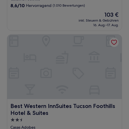
Unterkunft
8.6
8,6/10
Hervorragend
(1.010 Bewertungen)
von
Der
103 €
10,
Preis
Hervorragend,
inkl. Steuern & Gebühren
beträgt
16. Aug.–17. Aug.
(1.010
103 €
Bewertungen)
Best Western InnSuites Tucson Foothills Hotel & Suites
Best Western InnSuites Tucson Foothills Hotel & Suites
Best Western InnSuites Tucson Foothills
Hotel & Suites
2.5-
Sterne-
Casas Adobes