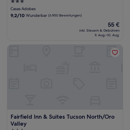
3.0-
Sterne-
Casas Adobes
Unterkunft
9.2
9,2/10
Wunderbar
(6.950 Bewertungen)
von
Der
55 €
10,
Preis
Wunderbar,
inkl. Steuern & Gebühren
beträgt
9. Aug.–10. Aug.
(6.950
55 €
Bewertungen)
Fairfield Inn & Suites Tucson North/Oro Valley
Fairfield Inn & Suites Tucson North/Oro Valley
Fairfield Inn & Suites Tucson North/Oro
Valley