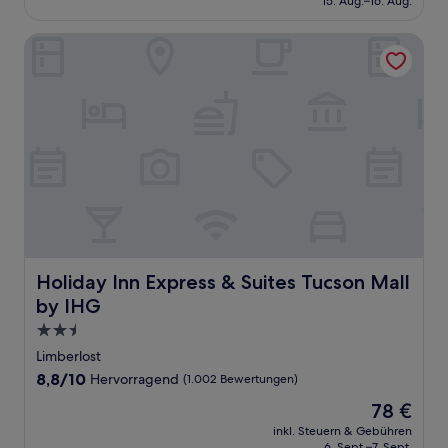
15. Aug.–16. Aug.
(1.007
112 €
Bewertungen)
Holiday Inn Express & Suites Tucson Mall by IHG
Holiday Inn Express & Suites Tucson Mall by IHG
Holiday Inn Express & Suites Tucson Mall
by IHG
2.5-
Sterne-
Limberlost
Unterkunft
8.8
8,8/10
Hervorragend
(1.002 Bewertungen)
von
Der
78 €
10,
Preis
Hervorragend,
inkl. Steuern & Gebühren
beträgt
6. Sept.–7. Sept.