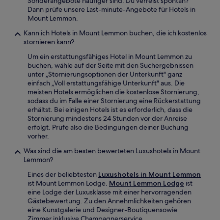
Sonderangebote häufiger sind. Du verreist spontan?
Dann prüfe unsere Last-minute-Angebote für Hotels in
Mount Lemmon.
Kann ich Hotels in Mount Lemmon buchen, die ich kostenlos
stornieren kann?
Um ein erstattungsfähiges Hotel in Mount Lemmon zu
buchen, wähle auf der Seite mit den Suchergebnissen
unter „Stornierungsoptionen der Unterkunft" ganz
einfach „Voll erstattungsfähige Unterkunft" aus. Die
meisten Hotels ermöglichen die kostenlose Stornierung,
sodass du im Falle einer Stornierung eine Rückerstattung
erhältst. Bei einigen Hotels ist es erforderlich, dass die
Stornierung mindestens 24 Stunden vor der Anreise
erfolgt. Prüfe also die Bedingungen deiner Buchung
vorher.
Was sind die am besten bewerteten Luxushotels in Mount
Lemmon?
Eines der beliebtesten
Luxushotels in Mount Lemmon
ist Mount Lemmon Lodge.
Mount Lemmon Lodge
ist
eine Lodge der Luxusklasse mit einer hervorragenden
Gästebewertung. Zu den Annehmlichkeiten gehören
eine Kunstgalerie und Designer-Boutiquensowie
Zimmer inklusive Champagnerservice.