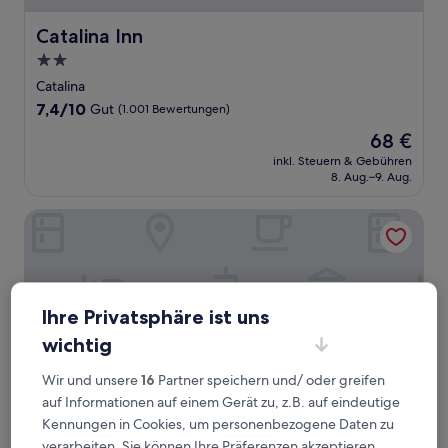
Catalina Inn
Catalina Inn
2.0-
Sterne-
Catalina
Unterkunft
7.4
7,4/10
Gut
(1.001 Bewertungen)
von
Der
68 €
10,
Preis
Gut,
inkl. Steuern & Gebühren
beträgt
8. Aug.–9. Aug.
(1.001
68 €
Bewertungen)
Comfort Suites Tucson near Sabino Canyon
Ihre Privatsphäre ist uns
wichtig
Wir und unsere
16
Partner speichern und/ oder greifen
auf Informationen auf einem Gerät zu, z.B. auf eindeutige
Kennungen in Cookies, um personenbezogene Daten zu
verarbeiten. Sie können Ihre Präferenzen akzeptieren