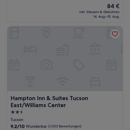
von
Der
84 €
10,
Preis
Sehr
inkl. Steuern & Gebühren
beträgt
14. Aug.–15. Aug.
gut,
84 €
(1.011
Bewertungen)
Hampton Inn & Suites Tucson East/Williams Center
Hampton Inn & Suites Tucson East/Williams Center
Hampton Inn & Suites Tucson
East/Williams Center
2.5-
Sterne-
Tucson
Unterkunft
9.2
9,2/10
Wunderbar
(1.003 Bewertungen)