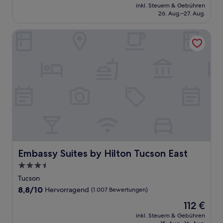
Preis
Sehr
inkl. Steuern & Gebühren
beträgt
26. Aug.–27. Aug.
gut,
95 €
(1.014
Bewertungen)
Embassy Suites by Hilton Tucson East
Embassy Suites by Hilton Tucson East
Embassy Suites by Hilton Tucson East
3.5-
Sterne-
Tucson
Unterkunft
8.8
8,8/10
Hervorragend
(1.007 Bewertungen)
von
Der
112 €
10,
Preis
Hervorragend,
inkl. Steuern & Gebühren
beträgt