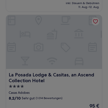
Preis
Außergewöhnlich,
inkl. Steuern & Gebühren
beträgt
11. Aug.–12. Aug.
(546
218 €
Bewertungen)
La Posada Lodge & Casitas, an Ascend Collection Hotel
La Posada Lodge & Casitas, an Ascend Collection Hotel
La Posada Lodge & Casitas, an Ascend
Collection Hotel
4.0-
Sterne-
Casas Adobes
Unterkunft
8.2
8,2/10
Sehr gut
(1.014 Bewertungen)
von
Der
95 €
10,