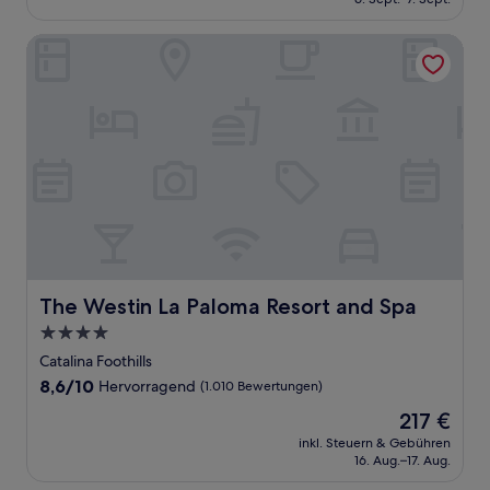
(1.002
78 €
Bewertungen)
The Westin La Paloma Resort and Spa
The Westin La Paloma Resort and Spa
The Westin La Paloma Resort and Spa
4.0-
Sterne-
Catalina Foothills
Unterkunft
8.6
8,6/10
Hervorragend
(1.010 Bewertungen)
von
Der
217 €
10,
Preis
Hervorragend,
inkl. Steuern & Gebühren
beträgt
16. Aug.–17. Aug.
(1.010
217 €
Bewertungen)