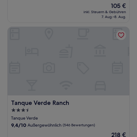
von
Der
105 €
10,
Preis
Wunderbar,
inkl. Steuern & Gebühren
beträgt
7. Aug.–8. Aug.
(1.003
105 €
Bewertungen)
Tanque Verde Ranch
Tanque Verde Ranch
Tanque Verde Ranch
3.5-
Sterne-
Tanque Verde
Unterkunft
9.4
9,4/10
Außergewöhnlich
(546 Bewertungen)
von
Der
218 €
10,