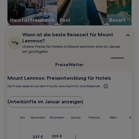
können
sich
ändern.
Es
Haustier­freundlich
Pool
Resort
können
zusätzliche
Wann
Wann ist die beste Reisezeit für Mount
Bedingungen
ist
Lemmon?
gelten.
die
Unsere Preise für Hotels in Mount Lemmon sind im Januar
beste
am günstigsten
Reisezeit
für
Mount
Preise
Wetter
Lemmon?
Mount Lemmon: Preisentwicklung für Hotels
Die Preise basieren auf dem Preis für eine Nacht für zwei Reisende.
Unterkünfte im Januar anzeigen
ember
Oktober
November
Dezember
Januar
Februar
März
April
239 €
237 €