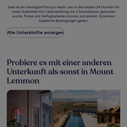
Dies
Dies ist der niedrigste Preis pro Nacht, der in den letzten 24 Stunden für
einen Aufenthalt mit 1 Übernachtung von 2 Erwachsenen gefunden
ist
wurde. Preise und Verfügbarkeiten können sich ändern. Es können
der
zusätzliche Bedingungen gelten.
niedrigste
Preis
Alle Unterkünfte anzeigen
pro
Nacht,
der
in
den
letzten
Probiere es mit einer anderen
24 Stunden
für
Unterkunft als sonst in Mount
einen
Lemmon
Aufenthalt
mit
1 Übernachtung
Suche nach haustierfreundlichen Unterkünften
Suche nach Unterkünften mit Pool
Suche nach Re
von
2 Erwachsenen
gefunden
wurde.
Preise
und
Verfügbarkeiten