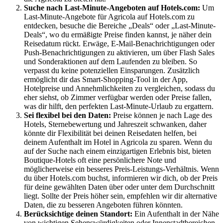
Suche nach Last-Minute-Angeboten auf Hotels.com:
Um
Last-Minute-Angebote für Agricola auf Hotels.com zu
entdecken, besuche die Bereiche „Deals“ oder „Last-Minute-
Deals“, wo du ermäßigte Preise finden kannst, je näher dein
Reisedatum rückt. Erwäge, E-Mail-Benachrichtigungen oder
Push-Benachrichtigungen zu aktivieren, um über Flash Sales
und Sonderaktionen auf dem Laufenden zu bleiben. So
verpasst du keine potenziellen Einsparungen. Zusätzlich
ermöglicht dir das Smart-Shopping-Tool in der App,
Hotelpreise und Annehmlichkeiten zu vergleichen, sodass du
eher siehst, ob Zimmer verfügbar werden oder Preise fallen,
was dir hilft, den perfekten Last-Minute-Urlaub zu ergattern.
Sei flexibel bei den Daten:
Preise können je nach Lage des
Hotels, Sternebewertung und Jahreszeit schwanken, daher
könnte dir Flexibilität bei deinen Reisedaten helfen, bei
deinem Aufenthalt im Hotel in Agricola zu sparen. Wenn du
auf der Suche nach einem einzigartigen Erlebnis bist, bieten
Boutique-Hotels oft eine persönlichere Note und
möglicherweise ein besseres Preis-Leistungs-Verhältnis. Wenn
du über Hotels.com buchst, informieren wir dich, ob der Preis
für deine gewählten Daten über oder unter dem Durchschnitt
liegt. Sollte der Preis höher sein, empfehlen wir dir alternative
Daten, die zu besseren Angeboten führen könnten.
Berücksichtige deinen Standort:
Ein Aufenthalt in der Nähe
von wichtigen Sehenswürdigkeiten oder Innenstadtbereichen