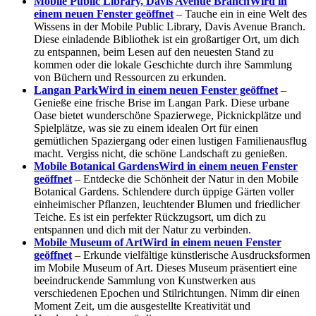
Mobile Public Library, Davis Avenue Branch
Wird in
einem neuen Fenster geöffnet
– Tauche ein in eine Welt des
Wissens in der Mobile Public Library, Davis Avenue Branch.
Diese einladende Bibliothek ist ein großartiger Ort, um dich
zu entspannen, beim Lesen auf den neuesten Stand zu
kommen oder die lokale Geschichte durch ihre Sammlung
von Büchern und Ressourcen zu erkunden.
Langan Park
Wird in einem neuen Fenster geöffnet
–
Genieße eine frische Brise im Langan Park. Diese urbane
Oase bietet wunderschöne Spazierwege, Picknickplätze und
Spielplätze, was sie zu einem idealen Ort für einen
gemütlichen Spaziergang oder einen lustigen Familienausflug
macht. Vergiss nicht, die schöne Landschaft zu genießen.
Mobile Botanical Gardens
Wird in einem neuen Fenster
geöffnet
– Entdecke die Schönheit der Natur in den Mobile
Botanical Gardens. Schlendere durch üppige Gärten voller
einheimischer Pflanzen, leuchtender Blumen und friedlicher
Teiche. Es ist ein perfekter Rückzugsort, um dich zu
entspannen und dich mit der Natur zu verbinden.
Mobile Museum of Art
Wird in einem neuen Fenster
geöffnet
– Erkunde vielfältige künstlerische Ausdrucksformen
im Mobile Museum of Art. Dieses Museum präsentiert eine
beeindruckende Sammlung von Kunstwerken aus
verschiedenen Epochen und Stilrichtungen. Nimm dir einen
Moment Zeit, um die ausgestellte Kreativität und