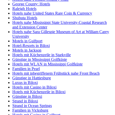
George County: Hotels
Raleigh Hotels
Hotels nahe United States Rare Coin & Currency
Shubuta Hotels
Hotels nahe Mississippi State University-Coastal Research
and Extension Center
Hotels nahe Sara Gillespie Museum of Art at William Carey
University
Motels in Gulfport
Hotel-Resorts in Biloxi
Motels in Jackson
Hotels mit Küchenzeile in Starkville
Günstige in Mississippi Golfküste
Hotels mit WLAN in Mississippi Golfküste
Familien in Pearl
Hotels mit inbegriffenem Frühstück nahe Front Beach
Günstige in Hattiesburg
Luxus in Biloxi
Hotels mit Casino in Biloxi
Hotels mit Küchenzeile in Biloxi
Günstige in Biloxi
Strand in Biloxi
Strand in Ocean Springs
Familien in Vicksburg
Hotels mit Casino in Gulfport