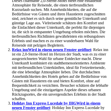
Dieses charmante 2,0-Sterne-Motel bietet eine einladende
Atmosphäre für Reisende, die einen tierfreundlichen
Kurzurlaub suchen. Mit Annehmlichkeiten, die auf die
Bedürfnisse von Gästen und ihren Haustieren zugeschnitten
sind, zeichnet es sich durch seine gemütliche Unterkunft und
günstige Lage aus. Vielreisende schätzen den Komfort und
die Einfachheit dieser Unterkunft, die perfekt für diejenigen
ist, die sich in entspannter Umgebung erholen möchten. Die
tierfreundlichen Richtlinien gewährleisten ein reibungsloses
Erlebnis und machen es zu einer wunderbaren Wahl für
Reisende mit pelzigen Begleitern.
Relax inn
Wird in einem neuen Fenster geöffnet
: Relax inn
ist ein 2,0-Sterne-Hotel im Herzen der Stadt, was es zu einer
ausgezeichneten Wahl für urbane Entdecker macht. Diese
Unterkunft kombiniert ein stadtthemenorientiertes Ambiente
mit tierfreundlichen Unterkünften, ideal für Freizeitreisende,
die eine lebendige Atmosphäre lieben. Die durchdachten
Annehmlichkeiten des Hotels gehen auf die Bedürfnisse von
Gästen mit Haustieren ein und bieten Komfort, ohne auf
Bequemlichkeit zu verzichten. Besucher schätzen die lebhafte
Umgebung und die einzigartigen Aspekte dieses urbanen
Rückzugsortes, die ein unvergessliches Erlebnis in der Stadt
schaffen.
Holiday Inn Express Lucedale by IHG
Wird in einem
neuen Fenster geöffnet
: Holiday Inn Express Lucedale by