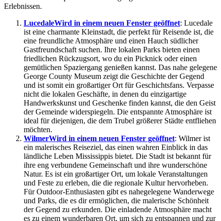
Erlebnissen.
Lucedale
Wird in einem neuen Fenster geöffnet
: Lucedale
ist eine charmante Kleinstadt, die perfekt für Reisende ist, die
eine freundliche Atmosphäre und einen Hauch südlicher
Gastfreundschaft suchen. Ihre lokalen Parks bieten einen
friedlichen Rückzugsort, wo du ein Picknick oder einen
gemütlichen Spaziergang genießen kannst. Das nahe gelegene
George County Museum zeigt die Geschichte der Gegend
und ist somit ein großartiger Ort für Geschichtsfans. Verpasse
nicht die lokalen Geschäfte, in denen du einzigartige
Handwerkskunst und Geschenke finden kannst, die den Geist
der Gemeinde widerspiegeln. Die entspannte Atmosphäre ist
ideal für diejenigen, die dem Trubel größerer Städte entfliehen
möchten.
Wilmer
Wird in einem neuen Fenster geöffnet
: Wilmer ist
ein malerisches Reiseziel, das einen wahren Einblick in das
ländliche Leben Mississippis bietet. Die Stadt ist bekannt für
ihre eng verbundene Gemeinschaft und ihre wunderschöne
Natur. Es ist ein großartiger Ort, um lokale Veranstaltungen
und Feste zu erleben, die die regionale Kultur hervorheben.
Für Outdoor-Enthusiasten gibt es nahegelegene Wanderwege
und Parks, die es dir ermöglichen, die malerische Schönheit
der Gegend zu erkunden. Die einladende Atmosphäre macht
es zu einem wunderbaren Ort, um sich zu entspannen und zur