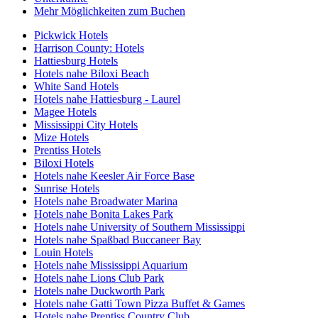
Mehr Möglichkeiten zum Buchen
Pickwick Hotels
Harrison County: Hotels
Hattiesburg Hotels
Hotels nahe Biloxi Beach
White Sand Hotels
Hotels nahe Hattiesburg - Laurel
Magee Hotels
Mississippi City Hotels
Mize Hotels
Prentiss Hotels
Biloxi Hotels
Hotels nahe Keesler Air Force Base
Sunrise Hotels
Hotels nahe Broadwater Marina
Hotels nahe Bonita Lakes Park
Hotels nahe University of Southern Mississippi
Hotels nahe Spaßbad Buccaneer Bay
Louin Hotels
Hotels nahe Mississippi Aquarium
Hotels nahe Lions Club Park
Hotels nahe Duckworth Park
Hotels nahe Gatti Town Pizza Buffet & Games
Hotels nahe Prentiss Country Club