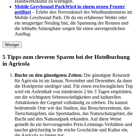
Handwerkskunst zu würdigen.
Mobile Greyhound Park
Wird in einem neuen Fenster
geöffnet
– Erlebe den Nervenkitzel des Windhundrennens im
Mobile Greyhound Park. Ob du ein erfahrener Wetter oder
ein neugieriger Neuling bist, die Spannung der Rennen und
die lebhafte Atmosphäre sorgen für einen unvergesslichen
Ausflug.
Weniger
5 Tipps zum cleveren Sparen bei der Hotelbuchung
in Agricola
Buche zu den günstigsten Zeiten:
Die günstigste Reisezeit
für Agricola ist im Januar, November und Dezember, da dann
die Hotelpreise niedriger sind. Für einen erschwinglichen Trip
wird ein Aufenthalt von mindestens 2 bis 3 Tagen empfohlen,
um die wichtigsten Sehenswürdigkeiten und kulturellen
Attraktionen der Gegend vollständig zu erleben. Du kannst
bedeutende Orte wie das Stadion, das Besucherzentrum, das
Tierschutzgebiet, das Sportstadion, das Naturschutzgebiet, die
Bucht und den Nationalpark erkunden. Auf diese Weise
genießt du ein hervorragendes Preis-Leistungs-Verhältnis und
tauchst gleichzeitig in die reiche Geschichte und Kultur ein,
die Agricola zu bieten hat.