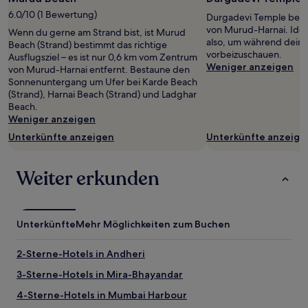
1 Übernachtung
6.0/10 (1 Bewertung)
Durgadevi Temple befi
von
von Murud-Harnai. Ide
Wenn du gerne am Strand bist, ist Murud
2 Erwachsenen
also, um während deines
Beach (Strand) bestimmt das richtige
gefunden
vorbeizuschauen.
Ausflugsziel – es ist nur 0,6 km vom Zentrum
wurde.
Weniger anzeigen
von Murud-Harnai entfernt. Bestaune den
Preise
Sonnenuntergang um Ufer bei Karde Beach
und
(Strand), Harnai Beach (Strand) und Ladghar
Verfügbarkeiten
Beach.
können
Weniger anzeigen
sich
ändern.
Unterkünfte anzeigen
Unterkünfte anzeige
Es
können
zusätzliche
Weiter erkunden
Bedingungen
gelten.
Unterkünfte
Mehr Möglichkeiten zum Buchen
2-Sterne-Hotels in Andheri
3-Sterne-Hotels in Mira-Bhayandar
4-Sterne-Hotels in Mumbai Harbour