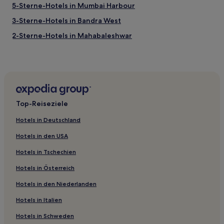
5-Sterne-Hotels in Mumbai Harbour
3-Sterne-Hotels in Bandra West
2-Sterne-Hotels in Mahabaleshwar
4-Sterne-Hotels in Mahabaleshwar
3-Sterne-Hotels in Matheran
3-Sterne-Hotels in Grant Road
2-Sterne-Hotels in Lonavala
Top-Reiseziele
5-Sterne-Hotels in Lonavala
Hotels in Deutschland
3-Sterne-Hotels in Versova
Hotels in den USA
3-Sterne-Hotels in Malad
Hotels in Tschechien
3-Sterne-Hotels in Diveagar Beach
Hotels in Österreich
2-Sterne-Hotels in Diveagar Beach
Hotels in den Niederlanden
2-Sterne-Hotels in Thane
5-Sterne-Hotels in Veer Nariman Road
Hotels in Italien
5-Sterne-Hotels in Colaba Causeway
Hotels in Schweden