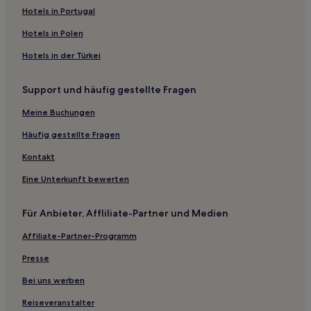
3-Sterne-Hotels in Vile Parle
Hotels in Portugal
3-Sterne-Hotels in Andheri West
Hotels in Polen
3-Sterne-Hotels in Dadar
Hotels in der Türkei
Hotel-Resorts in Pune
Support und häufig gestellte Fragen
B&B in Pune
Gasthäuser in Pune
Meine Buchungen
Hostels in Pune
Häufig gestellte Fragen
Business in Matheran
Kontakt
Hotels mit Pool in Matheran
Eine Unterkunft bewerten
Hotels mit inbegriffenem Frühstück in Matheran
Für Anbieter, Affliliate-Partner und Medien
Hotels mit Parkplatz in Grant Road
Affiliate-Partner-Programm
Günstige in Grant Road
Business nahe Diveagar Beach
Presse
Günstige nahe Murud Beach
Bei uns werben
Günstige in Ganpatipule
Reiseveranstalter