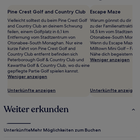
mit
1 Übernachtung
Pine Crest Golf and Country Club
Escape Maze
von
Vielleicht solltest du beim Pine Crest Golf
Warum gönnst du dir nich
2 Erwachsenen
and Country Club an deinem Schwung
zu der Familienattraktion
gefunden
feilen, einem Golfplatz in 6,1 km
14,5 km vom Stadtzentru
wurde.
Entfernung vom Stadtzentrum von
Otonabee-South Monagh
Preise
Otonabee-South Monaghan. Nur eine
Wenn du Escape Maze toll
und
kurze Fahrt von Pine Crest Golf and
Milltown Mini Golf – Famil
Verfügbarkeiten
Country Club entfernt befinden sich
Nähe dich begeistern.
können
Peterborough Golf & Country Club und
Weniger anzeigen
sich
Kawartha Golf & Country Club, wo du eine
ändern.
gepflegte Partie Golf spielen kannst.
Es
Weniger anzeigen
können
zusätzliche
Bedingungen
Unterkünfte anzeigen
Unterkünfte anzeigen
gelten.
Weiter erkunden
Unterkünfte
Mehr Möglichkeiten zum Buchen