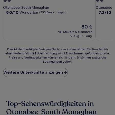
2.0-
2.0-
Sterne-
Sterne-
Otonabee-South Monaghan
Otonabee-
Unterkunft
Unterkunf
9.0
7.2
9,0/10
7,2/10
Wunderbar
G
(333 Bewertungen)
von
von
10,
10,
Wunderbar,
Der
Gut,
80 €
(333
Preis
(152
inkl. Steuern & Gebühren
Bewertungen)
beträgt
Bewertun
9. Aug.–10. Aug.
80 €
Dies
Dies ist der niedrigste Preis pro Nacht, der in den letzten 24 Stunden für
einen Aufenthalt mit 1 Übernachtung von 2 Erwachsenen gefunden wurde.
ist
Preise und Verfügbarkeiten können sich ändern. Es können zusätzliche
der
Bedingungen gelten.
niedrigste
Preis
Weitere Unterkünfte anzeigen
pro
Nacht,
der
in
den
letzten
24 Stunden
Top-Sehenswürdigkeiten in
für
einen
Otonabee-South Monaghan
Aufenthalt