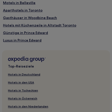
Motels in Belleville
Aparthotels in Toronto
Gasthäuser in Woodbine Beach
Hotels mit Küchenzeile in Altstadt Toronto
Günstige in Prince Edward
Luxus in Prince Edward
Hotels mit Küchenzeile in Prince Edward
Familien in Ottawa/Südost-Ontario
Familien in Old Toronto
Top-Reiseziele
Business in Old Toronto
Hotels in Deutschland
Günstige nahe The Path
Hotels in den USA
Hotels mit Parkplatz nahe The Path
Hotels in Tschechien
Hotels mit Parkplatz in Point Petre Wildlife Conservation Area
Hotels in Österreich
Hotels mit Küchenzeile in Point Petre Wildlife Conservation
Area
Hotels in den Niederlanden