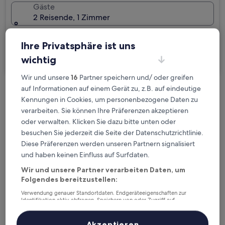
Gäste
2 Reisende, 1 Zimmer
Ich reise geschäftlich
Ihre Privatsphäre ist uns
Suchen
wichtig
Wir und unsere
16
Partner speichern und/ oder greifen
auf Informationen auf einem Gerät zu, z.B. auf eindeutige
Kostenlose Stornierung bei
Kennungen in Cookies, um personenbezogene Daten zu
Planänderungen
verarbeiten. Sie können Ihre Präferenzen akzeptieren
oder verwalten. Klicken Sie dazu bitte unten oder
Verdiene Prämien für jede
besuchen Sie jederzeit die Seite der Datenschutzrichtlinie.
wahrgenommene Übernachtung
Diese Präferenzen werden unseren Partnern signalisiert
und haben keinen Einfluss auf Surfdaten.
Wir und unsere Partner verarbeiten Daten, um
Mehr sparen mit Preisen für Mitglieder
Folgendes bereitzustellen:
Verwendung genauer Standortdaten. Endgeräteeigenschaften zur
Identifikation aktiv abfragen. Speichern von oder Zugriff auf
Informationen auf einem Endgerät. Personalisierte Werbung und
Überprüfe die Preise für diese Daten
Inhalte, Messung von Werbeleistung und der Performance von Inhalten,
Zielgruppenforschung sowie Entwicklung und Verbesserung von
Akzeptieren