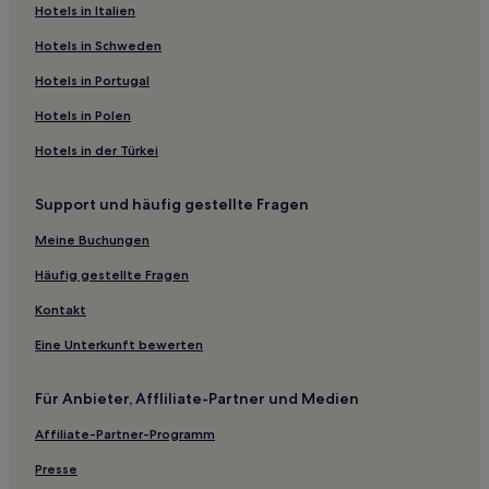
Günstige in Belleville
Hotels in Italien
Haustierfreundliche in Belleville
Hotels in Schweden
Lgbtqia-Freundliche in Belleville
Hotels in Portugal
Haustierfreundliche nahe Woodbine Park
Hotels in Polen
Hotels mit Küchenzeile nahe Cobourg Beach
Hotels in der Türkei
Business nahe Cobourg Beach
Hotels mit Küchenzeile nahe Wellington Rotary Beach
Support und häufig gestellte Fragen
Hotels mit Shoppingmöglichkeit nahe Scarborough Crescent
Meine Buchungen
Park
Häufig gestellte Fragen
Hotels mit Pool nahe Scarborough Crescent Park
Kontakt
Lgbtqia-Freundliche nahe Woodbine Beach
Eine Unterkunft bewerten
Familien in Haliburton
Günstige in Haliburton
Für Anbieter, Affliliate-Partner und Medien
Familien in Toronto
Affiliate-Partner-Programm
Günstige in Oshawa
Presse
Haustierfreundliche in Oshawa