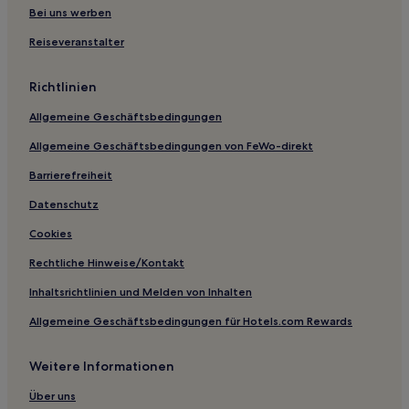
Bei uns werben
Hotels mit Fitnessbereich in Oshawa
Reiseveranstalter
Günstige in Richmond Hill
Hotels mit inbegriffenem Frühstück nahe Rosedale Ravine
Richtlinien
Lands
Lgbtqia-Freundliche in Vaughan
Allgemeine Geschäftsbedingungen
Oshawa Hotels
Allgemeine Geschäftsbedingungen von FeWo-direkt
Hotels nahe Mara Provincial Park
Barrierefreiheit
Hotels nahe Sibbald Point Provincial Park
Datenschutz
Hotels nahe Seeenge Mazinaw Lake
Cookies
Hotels nahe Art Gallery of Ontario
Rechtliche Hinweise/Kontakt
Hotels nahe ISKCON Toronto
Inhaltsrichtlinien und Melden von Inhalten
Lake Hotels
Allgemeine Geschäftsbedingungen für Hotels.com Rewards
Tamworth Hotels
Hotels nahe University of French Ontario
Weitere Informationen
Regent Park: Hotels
Über uns