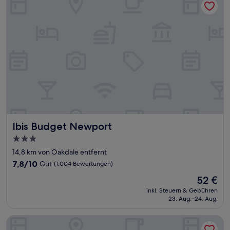
Ibis Budget Newport
Ibis Budget Newport
3.0-
Sterne-
14,8 km von Oakdale entfernt
Unterkunft
7.8
7,8/10
Gut
(1.004 Bewertungen)
von
Der
52 €
10,
Preis
Gut,
inkl. Steuern & Gebühren
beträgt
23. Aug.–24. Aug.
(1.004
52 €
Bewertungen)
Mercure Newport Hotel