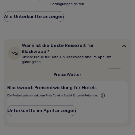
der
Bedingungen gelten.
niedrigste
Preis
Alle Unterkünfte anzeigen
pro
Nacht,
der
in
den
letzten
Wann
Wann ist die beste Reisezeit für
24 Stunden
ist
Blackwood?
für
die
Unsere Preise für Hotels in Blackwood sind im April am
beste
einen
günstigsten
Reisezeit
Aufenthalt
für
mit
Blackwood?
Preise
Wetter
1 Übernachtung
von
2 Erwachsenen
Blackwood: Preisentwicklung für Hotels
gefunden
Die Preise basieren auf dem Preis für eine Nacht für zwei Reisende.
wurde.
Preise
und
Unterkünfte im April anzeigen
Verfügbarkeiten
können
sich
ändern.