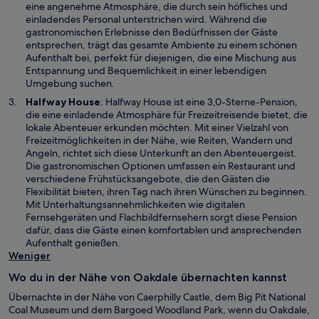
F
n
eine angenehme Atmosphäre, die durch sein höfliches und
e
e
einladendes Personal unterstrichen wird. Während die
n
i
gastronomischen Erlebnisse den Bedürfnissen der Gäste
s
n
entsprechen, trägt das gesamte Ambiente zu einem schönen
t
e
Aufenthalt bei, perfekt für diejenigen, die eine Mischung aus
e
m
Entspannung und Bequemlichkeit in einer lebendigen
r
n
Umgebung suchen.
g
e
W
Halfway House
: Halfway House ist eine 3,0-Sterne-Pension,
e
u
i
die eine einladende Atmosphäre für Freizeitreisende bietet, die
ö
e
r
lokale Abenteuer erkunden möchten. Mit einer Vielzahl von
f
n
d
Freizeitmöglichkeiten in der Nähe, wie Reiten, Wandern und
f
F
i
Angeln, richtet sich diese Unterkunft an den Abenteuergeist.
n
e
n
Die gastronomischen Optionen umfassen ein Restaurant und
e
n
e
verschiedene Frühstücksangebote, die den Gästen die
t
s
i
Flexibilität bieten, ihren Tag nach ihren Wünschen zu beginnen.
t
n
Mit Unterhaltungsannehmlichkeiten wie digitalen
e
e
Fernsehgeräten und Flachbildfernsehern sorgt diese Pension
r
m
dafür, dass die Gäste einen komfortablen und ansprechenden
g
n
Aufenthalt genießen.
e
e
Weniger
ö
u
f
Wo du in der Nähe von Oakdale übernachten kannst
e
f
n
Übernachte in der Nähe von Caerphilly Castle, dem Big Pit National
n
F
Coal Museum und dem Bargoed Woodland Park, wenn du Oakdale,
e