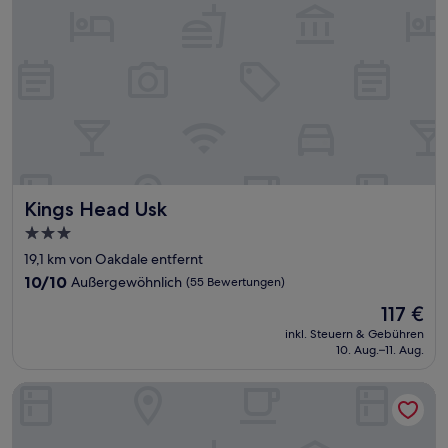
Kings Head Usk
Kings Head Usk
3.0-
Sterne-
19,1 km von Oakdale entfernt
Unterkunft
10.0
10/10
Außergewöhnlich
(55 Bewertungen)
von
Der
117 €
10,
Preis
Außergewöhnlich,
inkl. Steuern & Gebühren
beträgt
10. Aug.–11. Aug.
(55
117 €
Bewertungen)
The Beacon Hotel, Cardiff, Part of the AG Collection