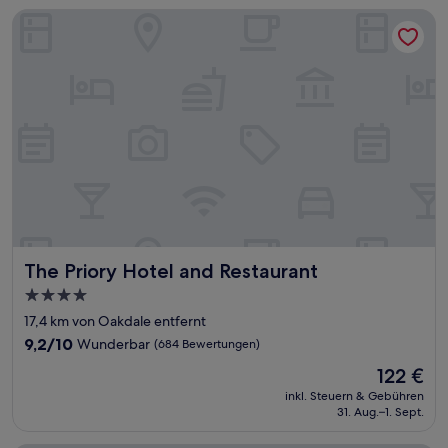
The Priory Hotel and Restaurant
The Priory Hotel and Restaurant
The Priory Hotel and Restaurant
4.0-
Sterne-
17,4 km von Oakdale entfernt
Unterkunft
9.2
9,2/10
Wunderbar
(684 Bewertungen)
von
Der
122 €
10,
Preis
Wunderbar,
inkl. Steuern & Gebühren
beträgt
31. Aug.–1. Sept.
(684
122 €
Bewertungen)