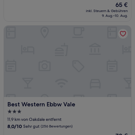
Der
65 €
10,
Preis
Wunderbar,
inkl. Steuern & Gebühren
beträgt
9. Aug.–10. Aug.
(252
65 €
Bewertungen)
Best Western Ebbw Vale
Best Western Ebbw Vale
Best Western Ebbw Vale
3.0-
Sterne-
11,9 km von Oakdale entfernt
Unterkunft
8.0
8,0/10
Sehr gut
(256 Bewertungen)
von
Der