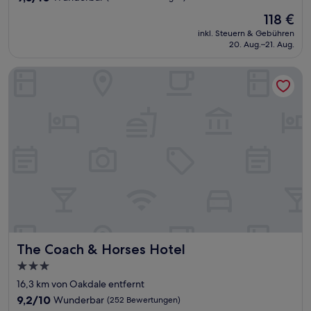
von
Der
118 €
10,
Preis
Wunderbar,
inkl. Steuern & Gebühren
beträgt
20. Aug.–21. Aug.
(1.002
118 €
Bewertungen)
The Coach & Horses Hotel
The Coach & Horses Hotel
The Coach & Horses Hotel
3.0-
Sterne-
16,3 km von Oakdale entfernt
Unterkunft
9.2
9,2/10
Wunderbar
(252 Bewertungen)
von