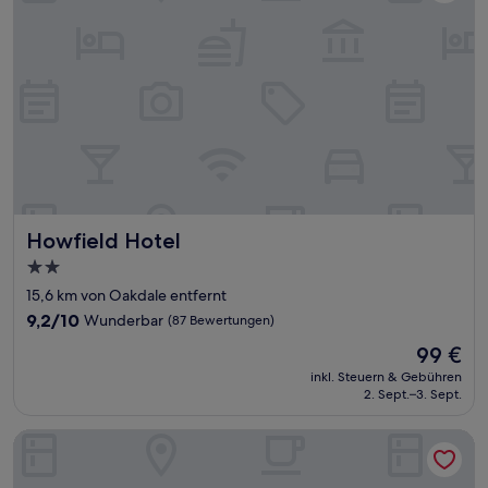
Howfield Hotel
Howfield Hotel
2.0-
Sterne-
15,6 km von Oakdale entfernt
Unterkunft
9.2
9,2/10
Wunderbar
(87 Bewertungen)
von
Der
99 €
10,
Preis
Wunderbar,
inkl. Steuern & Gebühren
beträgt
2. Sept.–3. Sept.
(87
99 €
Bewertungen)
Kings Head Usk