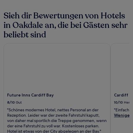
Es
können
zusätzliche
Sieh dir Bewertungen von Hotels
Bedingungen
gelten.
in Oakdale an, die bei Gästen sehr
beliebt sind
Future Inns Cardiff Bay
Cardiff Ma
Future Inns Cardiff Bay
Cardiff M
8/10
Gut
10/10
Herv
"Schönes modernes Hotel, nettes Personal an der
"Einfach 
Rezeption. Leider war der zweite Fahrstuhl kaputt,
Weniger
von daher mal sportlich die Treppe genommen, wenn
der eine Fahrstuhl zu voll war. Kostenloses parken.
Hotel ist etwas von der City abgelegen an der Bay."