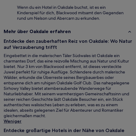
Wenn du ein Hotel in Oakdale buchst, ist es ein
Kinderspiel für dich, Blackwood mitsamt den Gegenden
rund um Nelson und Abercarn zu erkunden.
Mehr über Oakdale erfahren
Entdecke den zauberhaften Reiz von Oakdale: Wo Natur
auf Verzauberung trifft
Eingebettet in die malerischen Täler Südwales ist Oakdale ein
charmantes Dorf, das eine reizvolle Mischung aus Natur und Kultur
bietet. Nur 3 km von Blackwood entfernt, ist dieses versteckte
Juwel perfekt für ruhige Ausflüge. Schlendere durch malerische
Wälder, erkunde die Überreste seines Bergbauerbes oder
entspanne dich am ruhigen Oakdale Golf Club. Das nahegelegene
Sirhowy Valley bietet atemberaubende Wanderwege für
Naturliebhaber. Mit seinem warmherzigen Gemeinschaftssinn und
seiner reichen Geschichte lädt Oakdale Besucher ein, ein Stück
authentisches walisisches Leben zu erleben, was es zu einem
idealen, abseits gelegenen Ziel für Abenteurer und Romantiker
gleichermaßen macht.
Weniger
Entdecke großartige Hotels in der Nähe von Oakdale