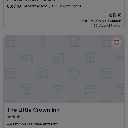
Unterkunft
8.6
8,6/10
Hervorragend
(1.001 Bewertungen)
von
Der
68 €
10,
Preis
Hervorragend,
inkl. Steuern & Gebühren
beträgt
23. Aug.–24. Aug.
(1.001
68 €
Bewertungen)
The Little Crown Inn
The Little Crown Inn
The Little Crown Inn
3.0-
Sterne-
9,4 km von Oakdale entfernt