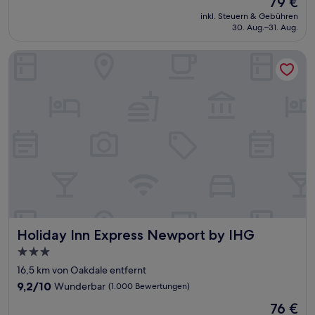
79 €
10,
Preis
Sehr
inkl. Steuern & Gebühren
beträgt
30. Aug.–31. Aug.
gut,
79 €
(256
Bewertungen)
Holiday Inn Express Newport by IHG
Holiday Inn Express Newport by IHG
Holiday Inn Express Newport by IHG
3.0-
Sterne-
16,5 km von Oakdale entfernt
Unterkunft
9.2
9,2/10
Wunderbar
(1.000 Bewertungen)
von
Der
76 €
10,