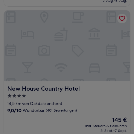
7. Aug.–8. Aug.
(72
72 €
Bewertungen)
New House Country Hotel
New House Country Hotel
New House Country Hotel
4.0-
Sterne-
14,5 km von Oakdale entfernt
Unterkunft
9.0
9,0/10
Wunderbar
(401 Bewertungen)
von
Der
145 €
10,
Preis
Wunderbar,
inkl. Steuern & Gebühren
beträgt
6. Sept.–7. Sept.
(401