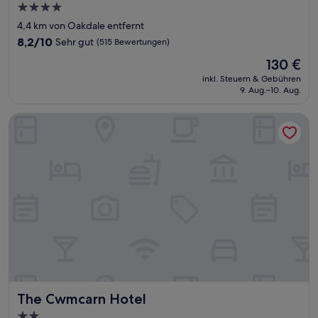
4.0-
Sterne-
4,4 km von Oakdale entfernt
Unterkunft
8.2
8,2/10
Sehr gut
(515 Bewertungen)
von
Der
130 €
10,
Preis
Sehr
inkl. Steuern & Gebühren
beträgt
9. Aug.–10. Aug.
gut,
130 €
(515
Bewertungen)
The Cwmcarn Hotel
The Cwmcarn Hotel
The Cwmcarn Hotel
2.0-