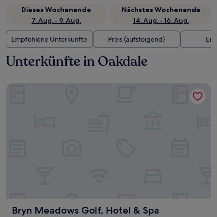
Dieses Wochenende
Nächstes Wochenende
7. Aug. - 9. Aug.
14. Aug. - 16. Aug.
Empfohlene Unterkünfte
Preis (aufsteigend)
Ent
Unterkünfte in Oakdale
Bryn Meadows Golf, Hotel & Spa
Bryn Meadows Golf, Hotel & Spa
Bryn Meadows Golf, Hotel & Spa