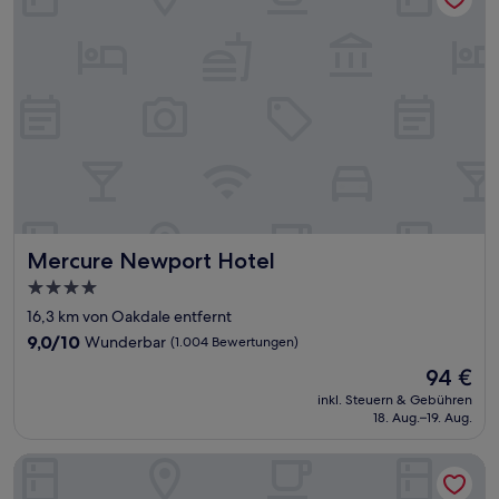
Mercure Newport Hotel
Mercure Newport Hotel
4.0-
Sterne-
16,3 km von Oakdale entfernt
Unterkunft
9.0
9,0/10
Wunderbar
(1.004 Bewertungen)
von
Der
94 €
10,
Preis
Wunderbar,
inkl. Steuern & Gebühren
beträgt
18. Aug.–19. Aug.
(1.004
94 €
Bewertungen)
Howfield Hotel