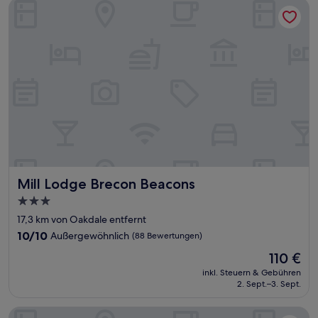
Mill Lodge Brecon Beacons
Mill Lodge Brecon Beacons
Mill Lodge Brecon Beacons
3.0-
Sterne-
17,3 km von Oakdale entfernt
Unterkunft
10.0
10/10
Außergewöhnlich
(88 Bewertungen)
von
Der
110 €
10,
Preis
Außergewöhnlich,
inkl. Steuern & Gebühren
beträgt
2. Sept.–3. Sept.
(88
110 €
Bewertungen)
Ibis Budget Newport