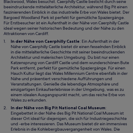
e
Blackwood, Wales besuchst. Caerphilly Castle besticht durch seine
t
n
beeindruckende mittelalterliche Architektur, während Big Pit einen
s
faszinierenden Einblick in das industrielle Erbe von Wales bietet. Der
t
Bargoed Woodland Park ist perfekt für gemütliche Spaziergänge.
e
Für Erstbesucher ist ein Aufenthalt in der Nähe von Caerphilly Castle
r
ideal wegen seiner historischen Bedeutung und der Nähe zu den
g
Attraktionen von Cardiff.
e
W
In der Nähe von
Caerphilly Castle
: Ein Aufenthalt in der
ö
i
Nähe von Caerphilly Castle bietet dir einen fesselnden Einblick
f
r
in die mittelalterliche Geschichte mit seiner beeindruckenden
f
d
Architektur und malerischen Umgebung. Du bist nur einen
n
i
Katzensprung von Cardiff Castle und dem wunderschönen Bute
e
n
Park entfernt, perfekt für gemütliche Spaziergänge. Für einen
t
e
Hauch Kultur liegt das Wales Millennium Centre ebenfalls in der
i
Nähe und präsentiert verschiedene Aufführungen und
n
Veranstaltungen. Genieße die lebendige Atmosphäre und
e
einzigartigen Einkaufserlebnisse in der Umgebung, was es zu
m
einem idealen Ausgangspunkt macht, um das reiche Erbe von
n
Wales zu erkunden.
e
W
In der Nähe von
Big Pit National Coal Museum
:
u
i
Eingebettet in der Nähe des Big Pit National Coal Museum ist
e
r
dieser Ort ideal für diejenigen, die sich für Industriegeschichte
n
d
und -erbe interessieren. Das Museum bietet dir ein immersives
F
i
Erlebnis in die Kohlebergbauvergangenheit von Wales. Die
e