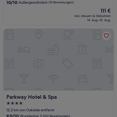
Unterkunft
10.0
10/10
Außergewöhnlich
(19 Bewertungen)
von
Der
111 €
10,
Preis
Außergewöhnlich,
inkl. Steuern & Gebühren
beträgt
14. Aug.–15. Aug.
(19
111 €
Bewertungen)
Parkway Hotel & Spa
Parkway Hotel & Spa
Parkway Hotel & Spa
4.0-
Sterne-
12,2 km von Oakdale entfernt
Unterkunft
9.0
9,0/10
Wunderbar
(1.002 Bewertungen)