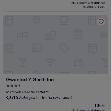
Preis
Wunderbar,
inkl. Steuern & Gebühren
beträgt
6. Sept.–7. Sept.
(1.000
76 €
Bewertungen)
Gwaelod Y Garth Inn
Gwaelod Y Garth Inn
Gwaelod Y Garth Inn
3.5-
Sterne-
16 km von Oakdale entfernt
Unterkunft
9.6
9,6/10
Außergewöhnlich
(82 Bewertungen)
von
Der
115 €
10,
Preis
Außergewöhnlich,
inkl. Steuern & Gebühren