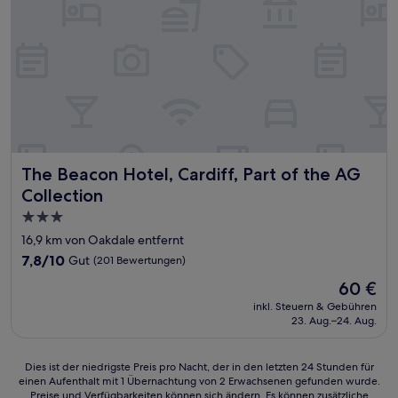
The Beacon Hotel, Cardiff, Part of the AG Collection
The Beacon Hotel, Cardiff, Part of the AG
Collection
3.0-
Sterne-
16,9 km von Oakdale entfernt
Unterkunft
7.8
7,8/10
Gut
(201 Bewertungen)
von
Der
60 €
10,
Preis
Gut,
inkl. Steuern & Gebühren
beträgt
23. Aug.–24. Aug.
(201
60 €
Bewertungen)
Dies
Dies ist der niedrigste Preis pro Nacht, der in den letzten 24 Stunden für
einen Aufenthalt mit 1 Übernachtung von 2 Erwachsenen gefunden wurde.
ist
Preise und Verfügbarkeiten können sich ändern. Es können zusätzliche