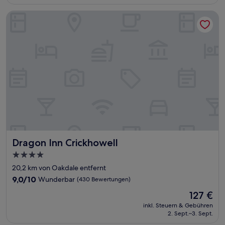
145 €
Bewertungen)
Dragon Inn Crickhowell
Dragon Inn Crickhowell
Dragon Inn Crickhowell
4.0-
Sterne-
20,2 km von Oakdale entfernt
Unterkunft
9.0
9,0/10
Wunderbar
(430 Bewertungen)
von
Der
127 €
10,
Preis
Wunderbar,
inkl. Steuern & Gebühren
beträgt
2. Sept.–3. Sept.
(430
127 €
Bewertungen)