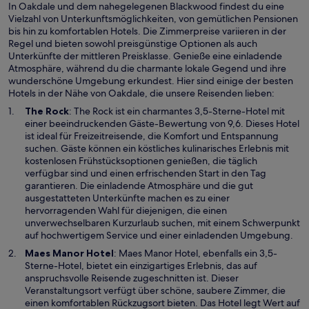
In Oakdale und dem nahegelegenen Blackwood findest du eine
Vielzahl von Unterkunftsmöglichkeiten, von gemütlichen Pensionen
bis hin zu komfortablen Hotels. Die Zimmerpreise variieren in der
Regel und bieten sowohl preisgünstige Optionen als auch
Unterkünfte der mittleren Preisklasse. Genieße eine einladende
Atmosphäre, während du die charmante lokale Gegend und ihre
wunderschöne Umgebung erkundest. Hier sind einige der besten
Hotels in der Nähe von Oakdale, die unsere Reisenden lieben:
W
The Rock
: The Rock ist ein charmantes 3,5-Sterne-Hotel mit
i
einer beeindruckenden Gäste-Bewertung von 9,6. Dieses Hotel
r
ist ideal für Freizeitreisende, die Komfort und Entspannung
d
suchen. Gäste können ein köstliches kulinarisches Erlebnis mit
i
kostenlosen Frühstücksoptionen genießen, die täglich
n
verfügbar sind und einen erfrischenden Start in den Tag
e
garantieren. Die einladende Atmosphäre und die gut
i
ausgestatteten Unterkünfte machen es zu einer
n
hervorragenden Wahl für diejenigen, die einen
e
unverwechselbaren Kurzurlaub suchen, mit einem Schwerpunkt
m
auf hochwertigem Service und einer einladenden Umgebung.
n
W
Maes Manor Hotel
: Maes Manor Hotel, ebenfalls ein 3,5-
e
i
Sterne-Hotel, bietet ein einzigartiges Erlebnis, das auf
u
r
anspruchsvolle Reisende zugeschnitten ist. Dieser
e
d
Veranstaltungsort verfügt über schöne, saubere Zimmer, die
n
i
einen komfortablen Rückzugsort bieten. Das Hotel legt Wert auf