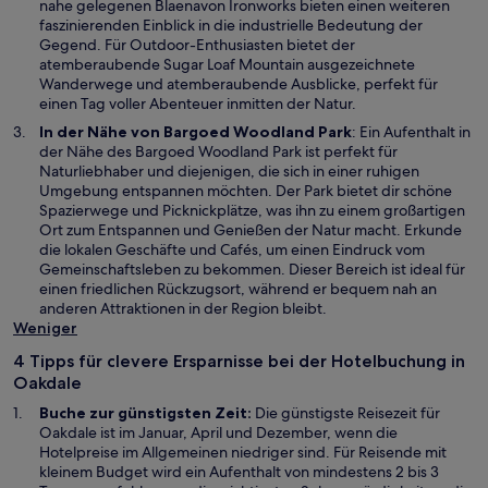
n
nahe gelegenen Blaenavon Ironworks bieten einen weiteren
n
e
faszinierenden Einblick in die industrielle Bedeutung der
s
i
Gegend. Für Outdoor-Enthusiasten bietet der
t
n
atemberaubende Sugar Loaf Mountain ausgezeichnete
e
e
Wanderwege und atemberaubende Ausblicke, perfekt für
r
m
einen Tag voller Abenteuer inmitten der Natur.
g
n
W
In der Nähe von
Bargoed Woodland Park
: Ein Aufenthalt in
e
e
i
der Nähe des Bargoed Woodland Park ist perfekt für
ö
u
r
Naturliebhaber und diejenigen, die sich in einer ruhigen
f
e
d
Umgebung entspannen möchten. Der Park bietet dir schöne
f
n
i
Spazierwege und Picknickplätze, was ihn zu einem großartigen
n
F
n
Ort zum Entspannen und Genießen der Natur macht. Erkunde
e
e
e
die lokalen Geschäfte und Cafés, um einen Eindruck vom
t
n
i
Gemeinschaftsleben zu bekommen. Dieser Bereich ist ideal für
s
n
einen friedlichen Rückzugsort, während er bequem nah an
t
e
anderen Attraktionen in der Region bleibt.
e
m
Weniger
r
n
g
4 Tipps für clevere Ersparnisse bei der Hotelbuchung in
e
e
Oakdale
u
ö
e
Buche zur günstigsten Zeit:
Die günstigste Reisezeit für
f
n
Oakdale ist im Januar, April und Dezember, wenn die
f
F
Hotelpreise im Allgemeinen niedriger sind. Für Reisende mit
n
e
kleinem Budget wird ein Aufenthalt von mindestens 2 bis 3
e
n