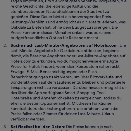
Tagen empfohlen, um die wichtigsten Sehenswürdigkeiten, die
t
s
reiche Geschichte, die lebendige Kultur und die
t
atemberaubenden Naturattraktionen der Stadt voll zu
e
genießen. Diese Dauer bietet ein hervorragendes Preis-
r
Leistungs-Verhältnis und ermöglicht es dir, alles zu erleben, was
g
Oakdale zu bieten hat, ohne dein Budget zu sprengen. Die
e
Preise können in diesen Monaten sinken, was es zu einer
ö
budgetfreundlichen Option für Reisende macht.
f
Suche nach Last-Minute-Angeboten auf Hotels.com:
Um
f
Last-Minute-Angebote für Oakdale zu entdecken, beginne
n
W
damit, die Bereiche
Angebote
oder Last-Minute-Angebote auf
e
i
Hotels.com zu erkunden, wo du möglicherweise ermäßigte
t
r
Preise für Hotels findest, wenn dein Reisedatum näher rückt.
d
Erwäge, E-Mail-Benachrichtigungen oder Push-
i
Benachrichtigungen zu aktivieren, um über Blitzverkäufe und
n
Sonderaktionen auf dem Laufenden zu bleiben und potenzielle
e
Einsparungen nicht zu verpassen. Darüber hinaus ermöglicht dir
i
das über die App verfügbare Smart-Shopping-Tool,
n
Hotelpreise und Annehmlichkeiten zu vergleichen, sodass du
e
eher die besten Optionen siehst. Mit diesen Funktionen
m
könntest du zu den Ersten gehören, die erfahren, wenn die
n
Preise fallen oder Zimmer für deinen Last-Minute-Urlaub
e
verfügbar werden.
u
Sei flexibel bei den Daten:
Die Preise können je nach
e