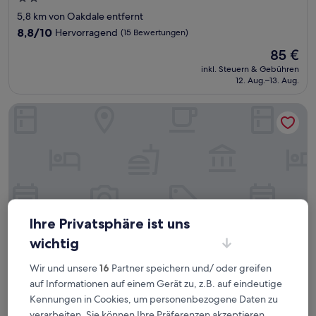
Sterne-
5,8 km von Oakdale entfernt
Unterkunft
8.8
8,8/10
Hervorragend
(15 Bewertungen)
von
Der
85 €
10,
Preis
Hervorragend,
inkl. Steuern & Gebühren
beträgt
12. Aug.–13. Aug.
(15
85 €
Bewertungen)
Llechwen Hall Hotel
Ihre Privatsphäre ist uns
wichtig
Wir und unsere
16
Partner speichern und/ oder greifen
auf Informationen auf einem Gerät zu, z.B. auf eindeutige
Llechwen Hall Hotel
Llechwen Hall Hotel
Kennungen in Cookies, um personenbezogene Daten zu
3.0-
verarbeiten. Sie können Ihre Präferenzen akzeptieren