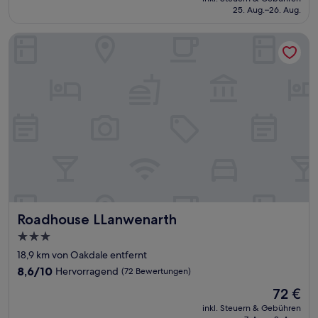
beträgt
25. Aug.–26. Aug.
(82
115 €
Bewertungen)
Roadhouse LLanwenarth
Roadhouse LLanwenarth
Roadhouse LLanwenarth
3.0-
Sterne-
18,9 km von Oakdale entfernt
Unterkunft
8.6
8,6/10
Hervorragend
(72 Bewertungen)
von
Der
72 €
10,
Preis
Hervorragend,
inkl. Steuern & Gebühren
beträgt