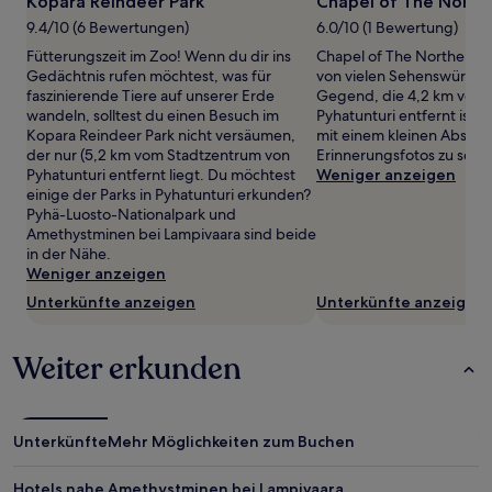
Kopara Reindeer Park
Chapel of The Northe
von
9.4/10 (6 Bewertungen)
6.0/10 (1 Bewertung)
2 Erwachsenen
gefunden
Fütterungszeit im Zoo! Wenn du dir ins
Chapel of The Northern Li
wurde.
Gedächtnis rufen möchtest, was für
von vielen Sehenswürdig
Preise
faszinierende Tiere auf unserer Erde
Gegend, die 4,2 km vom
und
wandeln, solltest du einen Besuch im
Pyhatunturi entfernt ist –
Verfügbarkeiten
Kopara Reindeer Park nicht versäumen,
mit einem kleinen Abstec
können
der nur (5,2 km vom Stadtzentrum von
Erinnerungsfotos zu schi
sich
Pyhatunturi entfernt liegt. Du möchtest
Weniger anzeigen
ändern.
einige der Parks in Pyhatunturi erkunden?
Es
Pyhä-Luosto-Nationalpark und
können
Amethystminen bei Lampivaara sind beide
zusätzliche
in der Nähe.
Bedingungen
Weniger anzeigen
gelten.
Unterkünfte anzeigen
Unterkünfte anzeigen
Weiter erkunden
Unterkünfte
Mehr Möglichkeiten zum Buchen
Hotels nahe Amethystminen bei Lampivaara