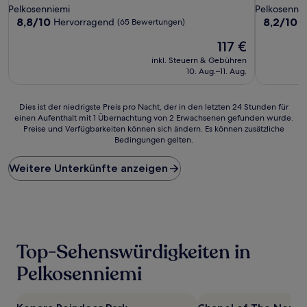
Sterne-
Sterne-
Pelkosenniemi
Pelkosenni
Unterkunft
Unterkunf
8.8
8.2
8,8/10
8,2/10
Hervorragend
S
(65 Bewertungen)
von
von
Der
117 €
10,
10,
Preis
Hervorragend,
Sehr
inkl. Steuern & Gebühren
beträgt
(65
gut,
10. Aug.–11. Aug.
117 €
Bewertungen)
(170
Bewertun
Dies
Dies ist der niedrigste Preis pro Nacht, der in den letzten 24 Stunden für
einen Aufenthalt mit 1 Übernachtung von 2 Erwachsenen gefunden wurde.
ist
Preise und Verfügbarkeiten können sich ändern. Es können zusätzliche
der
Bedingungen gelten.
niedrigste
Preis
Weitere Unterkünfte anzeigen
pro
Nacht,
der
in
den
letzten
24 Stunden
Top-Sehenswürdigkeiten in
für
einen
Pelkosenniemi
Aufenthalt
mit
1 Übernachtung