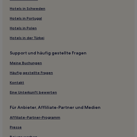
Hotels nahe Heimatmuseum von Kemijärvi
Hotels in Schweden
Onkamo Hotels
Hotels in Portugal
Hotels nahe Amethystmine
Hotels in Polen
Hotels nahe Kunstzentrum Puustelli
Hotels in der Türkei
Hotels nahe Kopara Reindeer Park
Support und häufig gestellte Fragen
Hotels nahe Asteli Strand
Meine Buchungen
Hotels nahe Kairosmaja Sauna
Hotels nahe Keski-Luosto
Häufig gestellte Fragen
Raajärvi Hotels
Kontakt
Korvala Hotels
Eine Unterkunft bewerten
Suomutunturi Hotels
Für Anbieter, Affliliate-Partner und Medien
Hotels nahe Ukko-Luosto Wanderweg
Affiliate-Partner-Programm
Hotels nahe Strand
Presse
Hotels nahe Alte Kirche
Bei uns werben