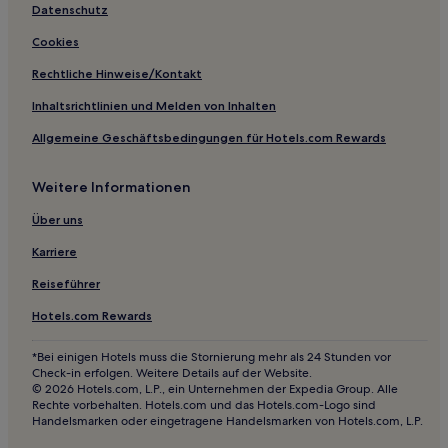
Hotels nahe Fährkai Wutong
Datenschutz
Xiamen Hotels
Cookies
Stadtbezirk Jimei: Hotels
Rechtliche Hinweise/Kontakt
Hotels nahe Wuchen Turm
Inhaltsrichtlinien und Melden von Inhalten
Hotels nahe Strand von Pingtan Island
Allgemeine Geschäftsbedingungen für Hotels.com Rewards
Stadtbezirk Fengze: Hotels
Weitere Informationen
Stadtbezirk Huli: Hotels
Hotels nahe Sanfang Qixiang
Über uns
Hotels nahe Songxi-Museum
Karriere
Hotels nahe Xiamen Lvtang Xiangshan-Berg
Reiseführer
Hotels nahe Shangmei-Aufruhr-Stätte
Hotels.com Rewards
Hotels nahe Huandao Straße Muzhan Allee
*Bei einigen Hotels muss die Stornierung mehr als 24 Stunden vor
Hotels nahe Pingtan Island National Forest
Check-in erfolgen. Weitere Details auf der Website.
© 2026 Hotels.com, L.P., ein Unternehmen der Expedia Group. Alle
Xianyou Hotels
Rechte vorbehalten. Hotels.com und das Hotels.com-Logo sind
Handelsmarken oder eingetragene Handelsmarken von Hotels.com, L.P.
Dongshi Hotels