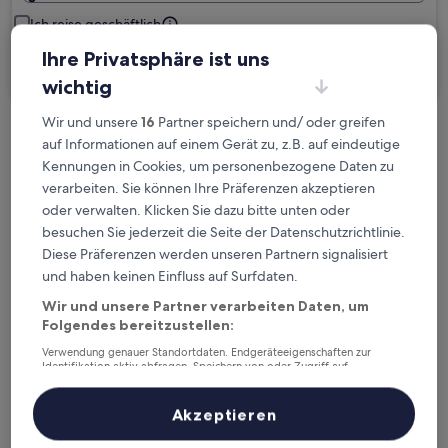
Ich reise geschäftlich
Ihre Privatsphäre ist uns
Suchen
wichtig
Wir und unsere
16
Partner speichern und/ oder greifen
Kostenlose Stornierung bei
auf Informationen auf einem Gerät zu, z.B. auf eindeutige
Planänderungen
Kennungen in Cookies, um personenbezogene Daten zu
verarbeiten. Sie können Ihre Präferenzen akzeptieren
oder verwalten. Klicken Sie dazu bitte unten oder
Verdiene Prämien für jede
besuchen Sie jederzeit die Seite der Datenschutzrichtlinie.
wahrgenommene Übernachtung
Diese Präferenzen werden unseren Partnern signalisiert
und haben keinen Einfluss auf Surfdaten.
Mehr sparen mit Preisen für Mitglieder
Wir und unsere Partner verarbeiten Daten, um
Folgendes bereitzustellen:
Verwendung genauer Standortdaten. Endgeräteeigenschaften zur
Identifikation aktiv abfragen. Speichern von oder Zugriff auf
Überprüfe die Preise für diese Daten
Informationen auf einem Endgerät. Personalisierte Werbung und
Inhalte, Messung von Werbeleistung und der Performance von Inhalten,
Zielgruppenforschung sowie Entwicklung und Verbesserung von
Akzeptieren
Heute
Morgen
Angeboten.
6. Aug. - 7. Aug.
7. Aug. - 8. Aug.
Liste der Partner (Lieferanten)