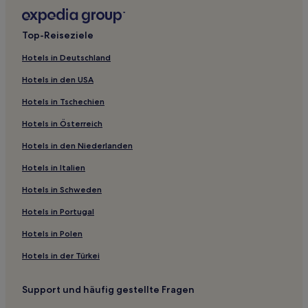
Bezirk Xiang'an: Hotels
Hotels nahe Mulan-Quelle
Top-Reiseziele
Jinjiang Hotels
Hotels in Deutschland
Sha Hotels
Hotels in den USA
Taining Hotels
Hotels in Tschechien
Hotels nahe Xiamei-Alte Stadt
Hotels in Österreich
Fujian: Hotels
Hotels in den Niederlanden
Stadtbezirk Siming: Hotels
Hotels nahe Sanming Shaxian
Hotels in Italien
Hotels nahe Bahnhof Xiamen Nord
Hotels in Schweden
Jiangle Hotels
Hotels in Portugal
Jian’ou Hotels
Hotels in Polen
Hotels nahe Wuyi-Gebirge
Hotels in der Türkei
Hotels nahe Xiamen Brücke
Support und häufig gestellte Fragen
Shunchang Hotels