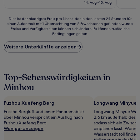
beträgt
14. Aug.–15. Aug.
34 €
Dies
Dies ist der niedrigste Preis pro Nacht, der in den letzten 24 Stunden für
einen Aufenthalt mit 1 Übernachtung von 2 Erwachsenen gefunden wurde.
ist
Preise und Verfügbarkeiten können sich ändern. Es können zusätzliche
der
Bedingungen gelten.
niedrigste
Preis
Weitere Unterkünfte anzeigen
pro
Nacht,
der
in
den
Top-Sehenswürdigkeiten in
letzten
24 Stunden
Minhou
für
einen
Aufenthalt
Fuzhou Xuefeng Berg
Longwang Minyue 
mit
1 Übernachtung
Frische Bergluft und einen Panoramablick
Longwang Minyue Wasse
von
über Minhou verspricht ein Ausflug nach
2,6 km außerhalb des 
2 Erwachsenen
Fuzhou Xuefeng Berg.
sodass sich ein Zwisch
gefunden
Weniger anzeigen
einplanen lässt. Wenn
wurde.
Wasserstadt toll findes
Preise
Volksgarten in der Nähe