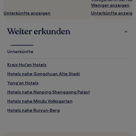
und
Weniger anzeigen
Verfügbarkeiten
Unterkünfte anzeigen
Unterkünfte anzeige
können
sich
ändern.
Weiter erkunden
Es
können
zusätzliche
Bedingungen
gelten.
Unterkünfte
Kreis Hui'an Hotels
Hotels nahe Gongchuan Alte Stadt
Yong’an Hotels
Hotels nahe Nanping Shenggong Palast
Hotels nahe Mindu Volksgarten
Hotels nahe Ruiyun-Berg
Hotels nahe Geshikao-Naturschutzgebiet von Sanming
Hotels nahe Xiamen Mingfa Commercial Plaza