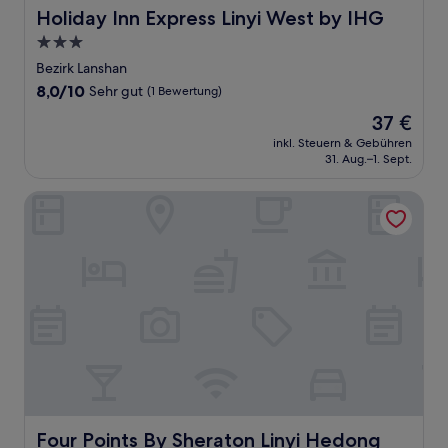
Holiday Inn Express Linyi West by IHG
Holiday Inn Express Linyi West by IHG
3.0-
Sterne-
Bezirk Lanshan
Unterkunft
8.0
8,0/10
Sehr gut
(1 Bewertung)
von
Der
37 €
10,
Preis
Sehr
inkl. Steuern & Gebühren
beträgt
31. Aug.–1. Sept.
gut,
37 €
(1
Bewertung)
Four Points By Sheraton Linyi Hedong
Four Points By Sheraton Linyi Hedong
Four Points By Sheraton Linyi Hedong