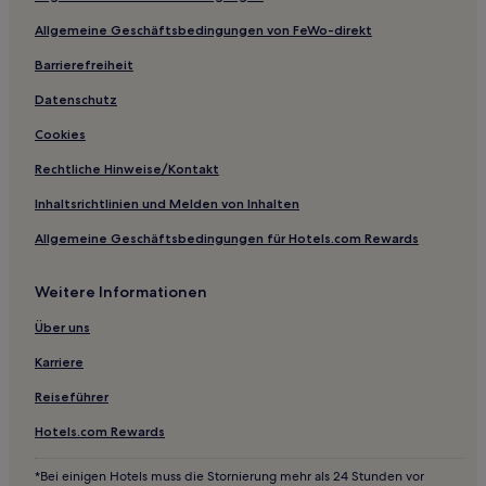
Hotels nahe Zoucheng Museum
Allgemeine Geschäftsbedingungen von FeWo-direkt
Hotels nahe Friedhof von Yanhui und seinen Nachkommen
Barrierefreiheit
Hotels nahe Ehemalige Residenz von Zhuge Liang
Datenschutz
Weishan Hotels
Cookies
Hotels nahe Li'Familienausstellung
Rechtliche Hinweise/Kontakt
Hotels nahe Heng-Berg
Inhaltsrichtlinien und Melden von Inhalten
Linyi Hotels
Allgemeine Geschäftsbedingungen für Hotels.com Rewards
Hotels nahe Fulai-Berg-Szenenresort
Yishui Hotels
Weitere Informationen
Linshu Hotels
Über uns
Karriere
Reiseführer
Hotels.com Rewards
*Bei einigen Hotels muss die Stornierung mehr als 24 Stunden vor