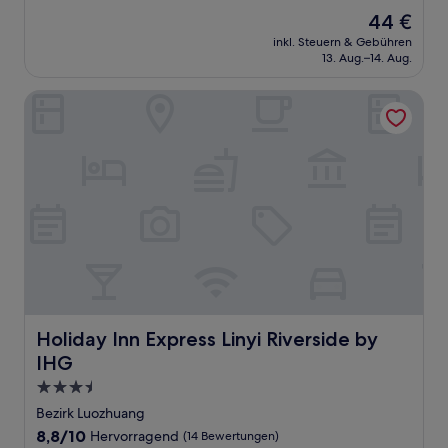
von
Der
44 €
10,
Preis
Hervorragend,
inkl. Steuern & Gebühren
beträgt
13. Aug.–14. Aug.
(8
44 €
Bewertungen)
Holiday Inn Express Linyi Riverside by IHG
Holiday Inn Express Linyi Riverside by IHG
Holiday Inn Express Linyi Riverside by
IHG
3.5-
Sterne-
Bezirk Luozhuang
Unterkunft
8.8
8,8/10
Hervorragend
(14 Bewertungen)