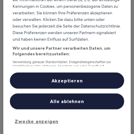
Kennungen in Cookies, um personenbezogene Daten zu
verarbeiten. Sie können Ihre Präferenzen akzeptieren
oder verwalten. Klicken Sie dazu bitte unten oder
besuchen Sie jederzeit die Seite der Datenschutzrichtlinie.
Ramada Encore Wyndham Linyi
Ramada Encore Wyndham Linyi
Diese Präferenzen werden unseren Partnern signalisiert
4.0-
und haben keinen Einfluss auf Surfdaten.
Sterne-
Bezirk Lanshan
Wir und unsere Partner verarbeiten Daten, um
Unterkunft
10.0
10/10
Außergewöhnlich
(1 Bewertung)
Folgendes bereitzustellen:
von
Der
47 €
10,
Verwendung genauer Standortdaten. Endgeräteeigenschaften zur
Preis
Außergewöhnlich,
Identifikation aktiv abfragen. Speichern von oder Zugriff auf
inkl. Steuern & Gebühren
beträgt
Informationen auf einem Endgerät. Personalisierte Werbung und
8. Aug.–9. Aug.
(1
Inhalte, Messung von Werbeleistung und der Performance von Inhalten,
47 €
Bewertung)
Zielgruppenforschung sowie Entwicklung und Verbesserung von
Akzeptieren
Hilton Garden Inn Linyi Shangcheng
Angeboten.
Liste der Partner (Lieferanten)
Alle ablehnen
Zwecke anzeigen