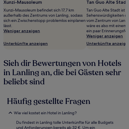
gefunden
Xunzi-Mausoleum
Tan Guo Alte Stadt
wurde.
Xunzi-Mausoleum befindet sich 17,7 km
Tan Guo Alte Stadt ist n
Preise
außerhalb des Zentrums von Lanling, sodass
Sehenswürdigkeiten de
und
sich ein Zwischenstopp problemlos einplanen
vom Zentrum von Lanling
Verfügbarkeiten
lässt.
wäre es also mit einem 
können
Weniger anzeigen
ein paar Erinnerungsfot
sich
Weniger anzeigen
ändern.
Es
Unterkünfte anzeigen
Unterkünfte anzeige
können
zusätzliche
Bedingungen
Sieh dir Bewertungen von Hotels
gelten.
in Lanling an, die bei Gästen sehr
beliebt sind
Häufig gestellte Fragen
Wie viel kostet ein Hotel in Lanling?
Du findest in Lanling tolle Unterkünfte für alle Budgets
und Anforderungen bereits ab 32 €. Um ein