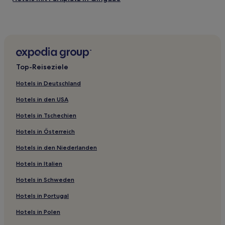
Haustierfreundliche in Qingdao
Günstige in Zibo
Familien in Jining
2-Sterne-Hotels in Dezhou
Top-Reiseziele
2-Sterne-Hotels in Dongying
Hotels in Deutschland
3-Sterne-Hotels in Dongying
Hotels in den USA
5-Sterne-Hotels in Jinan
Hotels in Tschechien
4-Sterne-Hotels in Qingdao
Hotels in Österreich
2-Sterne-Hotels in Binzhou
Hotels in den Niederlanden
Hotels nahe Han Luwang Mausoleum
Hotels nahe Yishui Unterirdische Flussfahrt
Hotels in Italien
Hotels nahe Wolong-Quellen Park
Hotels in Schweden
Hotels nahe Panlong-Berg
Hotels in Portugal
Hotels nahe Linyi Wolong-Berg-Buddhahöhle
Hotels in Polen
Hotels nahe Wulian Kreismuseum