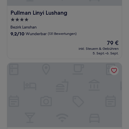
Pullman Linyi Lushang
Pullman Linyi Lushang
4.0-
Sterne-
Bezirk Lanshan
Unterkunft
9.2
9,2/10
Wunderbar
(131 Bewertungen)
von
Der
79 €
10,
Preis
Wunderbar,
inkl. Steuern & Gebühren
beträgt
5. Sept.–6. Sept.
(131
79 €
Bewertungen)
Holiday Inn Express Linyi West by IHG