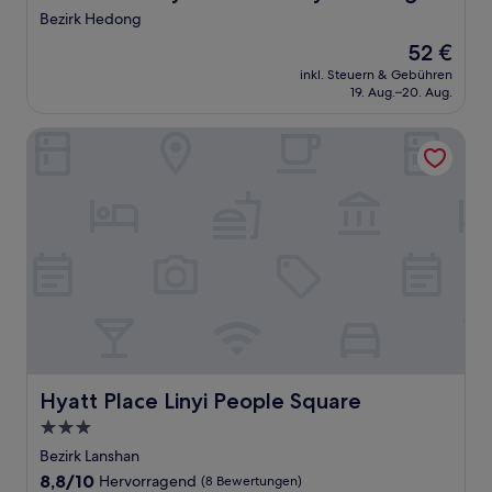
Bezirk Hedong
Der
52 €
Preis
inkl. Steuern & Gebühren
beträgt
19. Aug.–20. Aug.
52 €
Hyatt Place Linyi People Square
Hyatt Place Linyi People Square
Hyatt Place Linyi People Square
3.0-
Sterne-
Bezirk Lanshan
Unterkunft
8.8
8,8/10
Hervorragend
(8 Bewertungen)