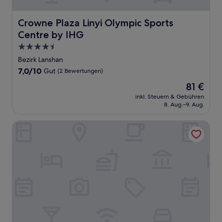
Crowne Plaza Linyi Olympic Sports Centre by IHG
Crowne Plaza Linyi Olympic Sports
Centre by IHG
4.5-
Sterne-
Bezirk Lanshan
Unterkunft
7.0
7,0/10
Gut
(2 Bewertungen)
von
Der
81 €
10,
Preis
Gut,
inkl. Steuern & Gebühren
beträgt
8. Aug.–9. Aug.
(2
81 €
Bewertungen)
Pullman Linyi Lushang