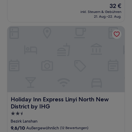
von
Der
32 €
10,
Preis
Hervorragend,
inkl. Steuern & Gebühren
beträgt
21. Aug.–22. Aug.
(14
32 €
Bewertungen)
Holiday Inn Express Linyi North New District by IHG
Holiday Inn Express Linyi North New District by IHG
Holiday Inn Express Linyi North New
District by IHG
2.5-
Sterne-
Bezirk Lanshan
Unterkunft
9.6
9,6/10
Außergewöhnlich
(12 Bewertungen)