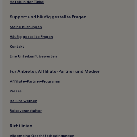
Hotels in der Türkei
Yishui Hotels
Support und häufig gestellte Fragen
Hotels nahe Natürliche Unterirdische Galerie
Hotels nahe Hou Shi Wu
Meine Buchungen
Yutai Hotels
Häufig gestellte Fragen
Hotels nahe Loude-Stadt
Kontakt
Tengzhou Hotels
Eine Unterkunft bewerten
Hotels nahe Grab von Shaohao
Für Anbieter, Affliliate-Partner und Medien
Hotels nahe Sishan-Klippenschnitzerei
Affiliate-Partner-Programm
Yinan Hotels
Hotels nahe Qiyang
Presse
Hotels nahe Junan TianFo Touristenbereich
Bei uns werben
Hotels nahe Ju Kreismuseum
Reiseveranstalter
Hotels nahe Hauptquartier der 115. Division der Achten
Route-Armee in Linyi Junan
Richtlinien
Xuecheng: Hotels
Allgemeine Geschäftsbedingungen