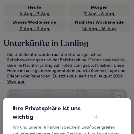
Heute
Morgen
6. Aug. - 7. Aug.
7. Aug. - 8. Aug.
Dieses Wochenende
Nächstes Wochenende
7. Aug. - 9. Aug.
14. Aug. - 16. Aug.
Unterkünfte in Lanling
Die Unterkünfte werden auf der Grundlage echter
Reisebewertungen und der Beliebtheit bei Gästen ausgewählt,
die eine Nacht in Lanling auf Hotels.com gebucht haben. Diese
Hotels in Lanling überzeugen stets in puncto Komfort, Lage und
Erlebnis der Reisenden. Zuletzt aktualisiert am
6. August 2026
.
Weniger
Ramada Encore Wyndham Linyi
Ihre Privatsphäre ist uns
wichtig
Wir und unsere
16
Partner speichern und/ oder greifen
auf Informationen auf einem Gerät zu, z.B. auf eindeutige