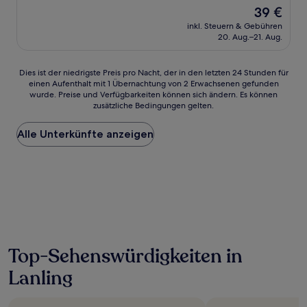
von
Der
39 €
10,
Preis
Außergewöhnlich,
inkl. Steuern & Gebühren
beträgt
20. Aug.–21. Aug.
(12
39 €
Bewertungen)
Dies
Dies ist der niedrigste Preis pro Nacht, der in den letzten 24 Stunden für
einen Aufenthalt mit 1 Übernachtung von 2 Erwachsenen gefunden
ist
wurde. Preise und Verfügbarkeiten können sich ändern. Es können
der
zusätzliche Bedingungen gelten.
niedrigste
Preis
Alle Unterkünfte anzeigen
pro
Nacht,
der
in
den
letzten
24 Stunden
für
einen
Aufenthalt
Top-Sehenswürdigkeiten in
mit
1 Übernachtung
Lanling
von
2 Erwachsenen