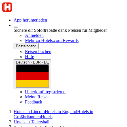
App herunterladen
Sichere dir Sofortrabatte dank Preisen für Mitglieder
Anmelden
Mehr zu Hotels.com Rewards
Posteingang
Reisen buchen
Hilfe
Deutsch · EUR · DE
Unterkunft registrieren
Meine Reisen
Feedback
Hotels in Lincoln
Hotels in England
Hotels in
Großbritannien
Hotels
Hotels in Tattershall