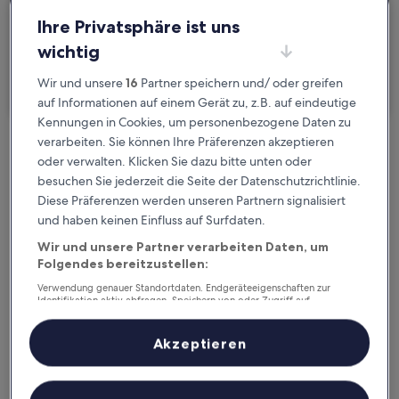
2 Reisende, 1 Zimmer
Ihre Privatsphäre ist uns
wichtig
Ich reise geschäftlich
Wir und unsere
16
Partner speichern und/ oder greifen
Suchen
auf Informationen auf einem Gerät zu, z.B. auf eindeutige
Kennungen in Cookies, um personenbezogene Daten zu
verarbeiten. Sie können Ihre Präferenzen akzeptieren
Kostenlose Stornierung bei
oder verwalten. Klicken Sie dazu bitte unten oder
Planänderungen
besuchen Sie jederzeit die Seite der Datenschutzrichtlinie.
Diese Präferenzen werden unseren Partnern signalisiert
Verdiene Prämien für jede
und haben keinen Einfluss auf Surfdaten.
wahrgenommene Übernachtung
Wir und unsere Partner verarbeiten Daten, um
Folgendes bereitzustellen:
Verwendung genauer Standortdaten. Endgeräteeigenschaften zur
Mehr sparen mit Preisen für Mitglieder
Identifikation aktiv abfragen. Speichern von oder Zugriff auf
Informationen auf einem Endgerät. Personalisierte Werbung und
Inhalte, Messung von Werbeleistung und der Performance von Inhalten,
Zielgruppenforschung sowie Entwicklung und Verbesserung von
Akzeptieren
Angeboten.
Überprüfe die Preise für diese Daten
Liste der Partner (Lieferanten)