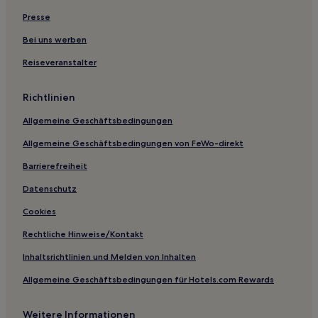
Presse
Hotels nahe Gelerts Grab
Hotels nahe South Stack Lighthouse
Bei uns werben
Hotels nahe Yr Wyddfa
Reiseveranstalter
Hotels nahe Royal St. David's Golf Club
Richtlinien
Hotels nahe Dolgoch Falls
Allgemeine Geschäftsbedingungen
Holyhead Hotels
Allgemeine Geschäftsbedingungen von FeWo-direkt
Hotels nahe Great Orme Country Park
Barrierefreiheit
Hotels nahe Pen-y-Pass
Pennal Hotels
Datenschutz
Llangadfan Hotels
Cookies
Beaumaris Hotels
Rechtliche Hinweise/Kontakt
Gogarth Hotels
Inhaltsrichtlinien und Melden von Inhalten
Llanfechell Hotels
Allgemeine Geschäftsbedingungen für Hotels.com Rewards
Llanynys Hotels
Weitere Informationen
Llanbrynmair Hotels