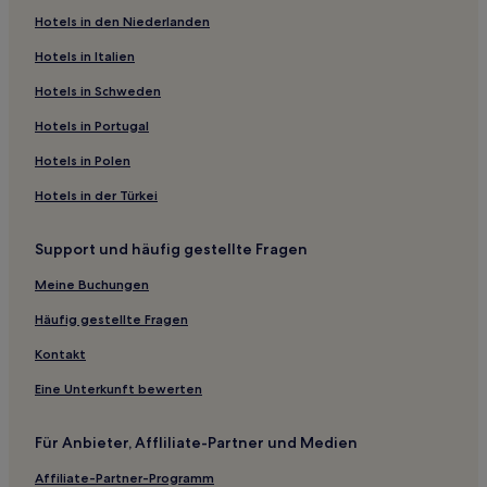
Hotels in den Niederlanden
Hotels nahe Denbigh Castle
Hotels in Italien
Hotels nahe Plas Newydd
Hotels nahe Bodnant Garden
Hotels in Schweden
Hafodfeddgar Hotels
Hotels in Portugal
Hotels nahe Aber Falls
Hotels in Polen
Henllan Hotels
Hotels in der Türkei
Penmachno Hotels
Support und häufig gestellte Fragen
Hotels nahe Traeth Llandanwg Beach
Meine Buchungen
Llandrillo Hotels
Llanddona Hotels
Häufig gestellte Fragen
Dolanog Hotels
Kontakt
Hotels nahe Ruthin Castle
Eine Unterkunft bewerten
Harlech Hotels
Für Anbieter, Affliliate-Partner und Medien
Hotels nahe Porth Dafarch Beach
Affiliate-Partner-Programm
Hotels nahe Lake Vyrnwy