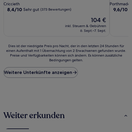
Sterne-
Sterne-
Criccieth
Porthmado
Unterkunft
Unterkunf
8.4
9.6
8,4/10
9,6/10
Sehr gut
A
(373 Bewertungen)
von
von
Der
104 €
10,
10,
Preis
Sehr
Außergewö
inkl. Steuern & Gebühren
beträgt
gut,
(611
6. Sept.–7. Sept.
104 €
(373
Bewertun
Bewertungen)
Dies
Dies ist der niedrigste Preis pro Nacht, der in den letzten 24 Stunden für
einen Aufenthalt mit 1 Übernachtung von 2 Erwachsenen gefunden wurde.
ist
Preise und Verfügbarkeiten können sich ändern. Es können zusätzliche
der
Bedingungen gelten.
niedrigste
Preis
Weitere Unterkünfte anzeigen
pro
Nacht,
der
in
den
letzten
24 Stunden
für
Weiter erkunden
einen
Aufenthalt
mit
1 Übernachtung