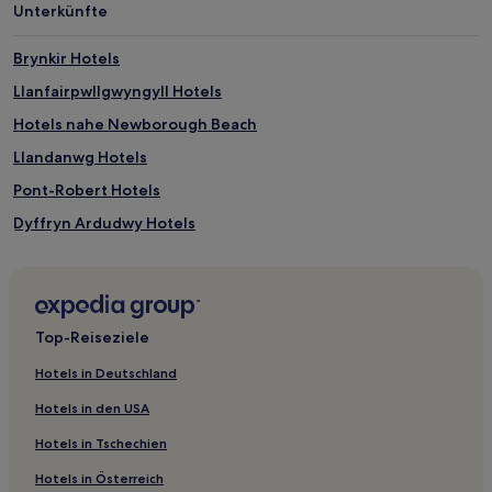
Unterkünfte
von
2 Erwachsenen
gefunden
Brynkir Hotels
wurde.
Llanfairpwllgwyngyll Hotels
Preise
und
Hotels nahe Newborough Beach
Verfügbarkeiten
können
Llandanwg Hotels
sich
Pont-Robert Hotels
ändern.
Es
Dyffryn Ardudwy Hotels
können
zusätzliche
Hotels nahe Snowdon Mountain Railway
Bedingungen
Hotels nahe Holyhead Maritime Museum
gelten.
Bangor Hotels
Top-Reiseziele
Hotels nahe Llandudno Pier
Hotels in Deutschland
Hotels nahe Parc Glynllifon
Hotels in den USA
Gwynedd: Hotels
Hotels in Tschechien
Llandudno Hotels
Hotels in Österreich
Isle of Anglesey: Hotels