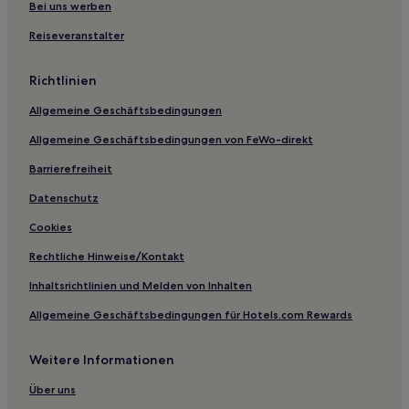
Bei uns werben
Familien in Shandong
Reiseveranstalter
Günstige in Stadtbezirk Penglai
Günstige in Changdao
Richtlinien
Günstige in Haiyang
Allgemeine Geschäftsbedingungen
Günstige in Qufu
Allgemeine Geschäftsbedingungen von FeWo-direkt
Lgbtqia-Freundliche in Yantai
Barrierefreiheit
Familien in Yantai
Datenschutz
Hotels mit Wellnessbereich in Yantai
Cookies
Hotels mit Fitnessbereich nahe Qingdao Dritter Strand
Rechtliche Hinweise/Kontakt
Günstige in Xuejiadao
Inhaltsrichtlinien und Melden von Inhalten
Hotels mit Parkplatz in Qingdao
Allgemeine Geschäftsbedingungen für Hotels.com Rewards
Haustierfreundliche in Qingdao
Günstige in Zibo
Weitere Informationen
Günstige in Rushan
Über uns
Familien in Jining