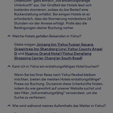
Unterkunft" ganz einfach „Voll erstattungsfähige
Unterkunft" aus. Der Großteil der Hotels lässt sich
kostenlos stornieren, sodass du bei Bedarf eine
Rückerstattung erhältst. Bei einigen Hotels ist es
erforderlich, dass die Stornierung mindestens 24
Stunden vor der Anreise erfolgt. Prüfe also die
Bedingungen deiner Buchung vorher.
Welche Hotels gefallen Reisenden in Yishui?
Gäste mögen
Jinjiang Inn Yishui Fuqian Square
,
Greentree Inn Shandong Linyi Yishui County Angel
G
und
Huanyu Grand Hotel (Yishui Dongfang
Shopping Center Chang'an South Road)
.
Kann ich in Yishui ein erstattungsfähiges Hotel buchen?
Wenn Sie bei Ihrer Reise nach Yishui flexibel bleiben
möchten, bieten die meisten Hotels erstattungsfähige*
Preise zur Buchung. Du kannst diese Unterkünfte finden,
indem du wie gewohnt auf unserer Website suchst und
den Filter „Voll erstattungsfähig" verwendest, um die
Suche zu verfeinern.
Wie wird während meines Aufenthalts das Wetter in Yishui?