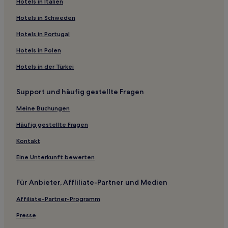
Hotels in Italien
Hotels nahe Weifang Tuoshan-Berg
Hotels in Schweden
Bezirk Gangcheng: Hotels
Hotels in Portugal
Anqiu Hotels
Hotels in Polen
Hotels nahe Ehemalige Residenz von Zhuge Liang
Hotels in der Türkei
Hotels nahe Li'Familienausstellung
Hotels nahe Heng-Berg
Support und häufig gestellte Fragen
Linyi Hotels
Meine Buchungen
Hotels nahe Fulai-Berg-Szenenresort
Häufig gestellte Fragen
Yishui Hotels
Kontakt
Changle Hotels
Eine Unterkunft bewerten
Kreis Wulian Hotels
Hotels nahe Weihe Park
Für Anbieter, Affliliate-Partner und Medien
Linqu Hotels
Affiliate-Partner-Programm
Hotels nahe Yangtian-Berg
Presse
Aparthotels in Qingdao