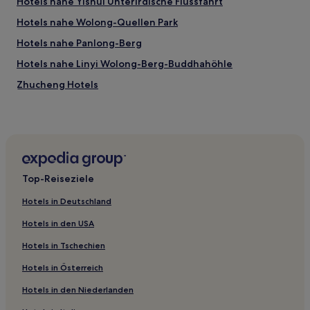
Hotels nahe Yishui Unterirdische Flussfahrt
Hotels nahe Wolong-Quellen Park
Hotels nahe Panlong-Berg
Hotels nahe Linyi Wolong-Berg-Buddhahöhle
Zhucheng Hotels
Hotels nahe Ezhuang-Wasserfall
Hotels nahe Wulian Kreismuseum
Hotels nahe Natürliche Unterirdische Galerie
Hotels nahe Weifang Linqu Laolongwan Landschaftsresort
Top-Reiseziele
Hotels nahe Dinosauriermuseum
Hotels in Deutschland
Yinan Hotels
Hotels in den USA
Hotels nahe Qiyang
Hotels in Tschechien
Hotels nahe Junan TianFo Touristenbereich
Hotels in Österreich
Hotels nahe Ju Kreismuseum
Hotels in den Niederlanden
Hotels nahe Hauptquartier der 115. Division der Achten
Route-Armee in Linyi Junan