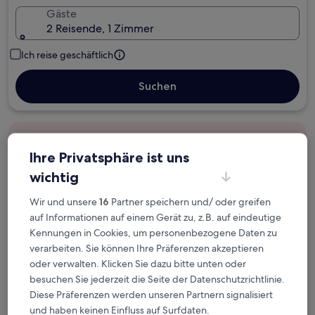
Gäste
2 Reisende, 1 Zimmer
Ich reise geschäftlich
Suchen
Kostenlose Stornierung bei
Planänderungen
Ihre Privatsphäre ist uns
wichtig
Verdiene Prämien für jede
Wir und unsere
16
Partner speichern und/ oder greifen
wahrgenommene Übernachtung
auf Informationen auf einem Gerät zu, z.B. auf eindeutige
Kennungen in Cookies, um personenbezogene Daten zu
Mehr sparen mit Preisen für Mitglieder
verarbeiten. Sie können Ihre Präferenzen akzeptieren
oder verwalten. Klicken Sie dazu bitte unten oder
besuchen Sie jederzeit die Seite der Datenschutzrichtlinie.
Diese Präferenzen werden unseren Partnern signalisiert
Überprüfe die Preise für diese Daten
und haben keinen Einfluss auf Surfdaten.