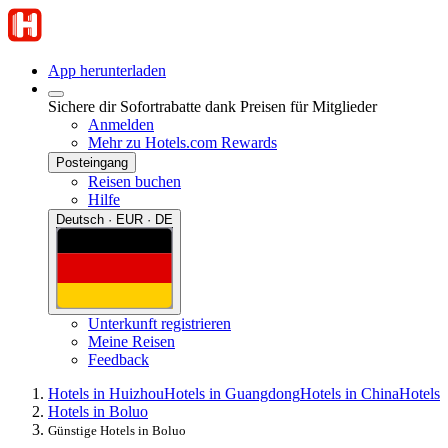
App herunterladen
Sichere dir Sofortrabatte dank Preisen für Mitglieder
Anmelden
Mehr zu Hotels.com Rewards
Posteingang
Reisen buchen
Hilfe
Deutsch · EUR · DE
Unterkunft registrieren
Meine Reisen
Feedback
Hotels in Huizhou
Hotels in Guangdong
Hotels in China
Hotels
Hotels in Boluo
Günstige Hotels in Boluo