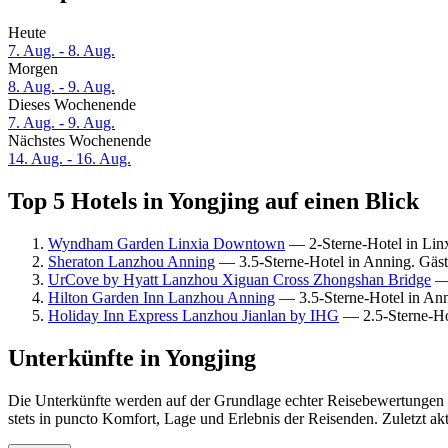
Heute
7. Aug. - 8. Aug.
Morgen
8. Aug. - 9. Aug.
Dieses Wochenende
7. Aug. - 9. Aug.
Nächstes Wochenende
14. Aug. - 16. Aug.
Top 5 Hotels in Yongjing auf einen Blick
Wyndham Garden Linxia Downtown
— 2-Sterne-Hotel in Linx
Sheraton Lanzhou Anning
— 3.5-Sterne-Hotel in Anning. Gäs
UrCove by Hyatt Lanzhou Xiguan Cross Zhongshan Bridge
— 
Hilton Garden Inn Lanzhou Anning
— 3.5-Sterne-Hotel in Ann
Holiday Inn Express Lanzhou Jianlan by IHG
— 2.5-Sterne-Ho
Unterkünfte in Yongjing
Die Unterkünfte werden auf der Grundlage echter Reisebewertungen u
stets in puncto Komfort, Lage und Erlebnis der Reisenden. Zuletzt ak