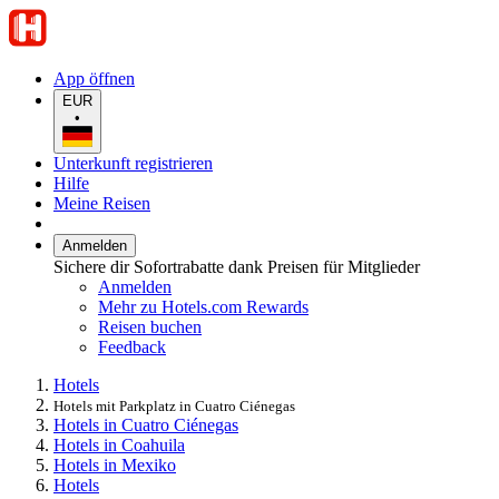
App öffnen
EUR
•
Unterkunft registrieren
Hilfe
Meine Reisen
Anmelden
Sichere dir Sofortrabatte dank Preisen für Mitglieder
Anmelden
Mehr zu Hotels.com Rewards
Reisen buchen
Feedback
Hotels
Hotels mit Parkplatz in Cuatro Ciénegas
Hotels in Cuatro Ciénegas
Hotels in Coahuila
Hotels in Mexiko
Hotels