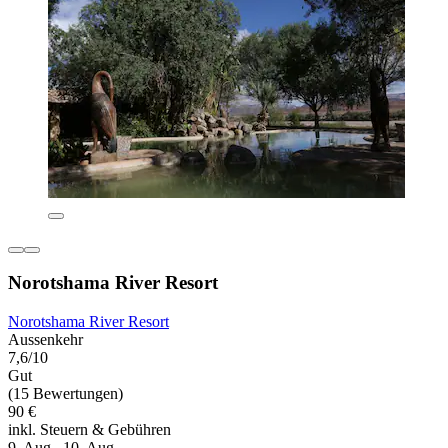
Norotshama River Resort
Norotshama River Resort
Aussenkehr
7,6/10
Gut
(15 Bewertungen)
90 €
inkl. Steuern & Gebühren
9. Aug.–10. Aug.