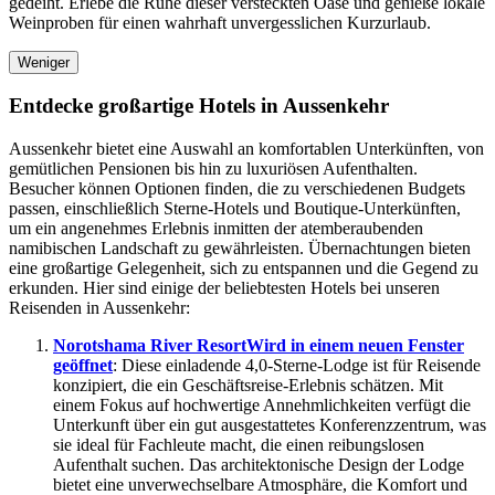
gedeiht. Erlebe die Ruhe dieser versteckten Oase und genieße lokale
Weinproben für einen wahrhaft unvergesslichen Kurzurlaub.
Weniger
Entdecke großartige Hotels in Aussenkehr
Aussenkehr bietet eine Auswahl an komfortablen Unterkünften, von
gemütlichen Pensionen bis hin zu luxuriösen Aufenthalten.
Besucher können Optionen finden, die zu verschiedenen Budgets
passen, einschließlich Sterne-Hotels und Boutique-Unterkünften,
um ein angenehmes Erlebnis inmitten der atemberaubenden
namibischen Landschaft zu gewährleisten. Übernachtungen bieten
eine großartige Gelegenheit, sich zu entspannen und die Gegend zu
erkunden. Hier sind einige der beliebtesten Hotels bei unseren
Reisenden in Aussenkehr:
Norotshama River Resort
Wird in einem neuen Fenster
geöffnet
: Diese einladende 4,0-Sterne-Lodge ist für Reisende
konzipiert, die ein Geschäftsreise-Erlebnis schätzen. Mit
einem Fokus auf hochwertige Annehmlichkeiten verfügt die
Unterkunft über ein gut ausgestattetes Konferenzzentrum, was
sie ideal für Fachleute macht, die einen reibungslosen
Aufenthalt suchen. Das architektonische Design der Lodge
bietet eine unverwechselbare Atmosphäre, die Komfort und