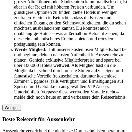
großer Attraktionen oder Stadtzentren kann praktisch sein, ist
aber in der Regel mit höheren Preisen verbunden. Um
günstigere Optionen zu finden, ziehe Hotels in weniger
zentralen Vierteln in Betracht, sodass du Kosten und
einfachen Zugang zu den Sehenswürdigkeiten, die du sehen
möchtest, ausbalancieren kannst. Du könntest auch
unabhängige Hotels etwas außerhalb in Betracht ziehen, da
diese ein authentischeres Erlebnis bieten und trotzdem
preisgünstig sein können.
Werde Mitglied:
Tritt unserer kostenlosen Mitgliedschaft bei
und beginne, deinen nächsten Aufenthalt in Aussenkehr zu
planen. Genieße exklusive Mitgliederpreise und spare bei
über 100.000 Hotels weltweit. Als Mitglied hast du die
Möglichkeit, schnell durch unsere Stufen aufzusteigen und
fantastische Vorteile freizuschalten, darunter kostenlose
Zimmer-Upgrades (falls verfügbar) und Ermäßigungen auf
Speisen und Getränke in ausgewählten VIP Access-
Unterkünften. Verpasse diese wertvollen Vorteile nicht –
melde dich noch heute an und verbessere dein Reiseerlebnis.
Weniger
Beste Reisezeit für Aussenkehr
Aussenkehr verzeichnet die niedrigste Durchschnittstemperatur im