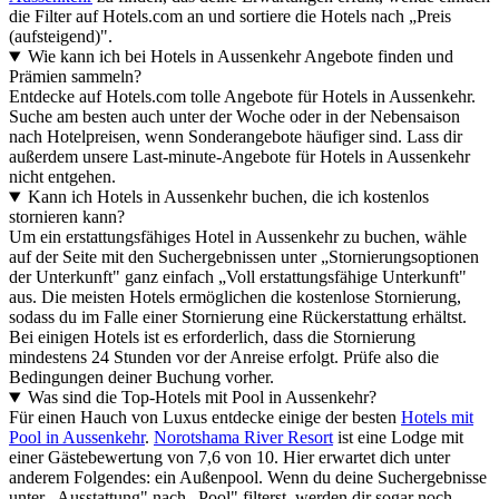
die Filter auf Hotels.com an und sortiere die Hotels nach „Preis
(aufsteigend)".
Wie kann ich bei Hotels in Aussenkehr Angebote finden und
Prämien sammeln?
Entdecke auf Hotels.com tolle Angebote für Hotels in Aussenkehr.
Suche am besten auch unter der Woche oder in der Nebensaison
nach Hotelpreisen, wenn Sonderangebote häufiger sind. Lass dir
außerdem unsere Last-minute-Angebote für Hotels in Aussenkehr
nicht entgehen.
Kann ich Hotels in Aussenkehr buchen, die ich kostenlos
stornieren kann?
Um ein erstattungsfähiges Hotel in Aussenkehr zu buchen, wähle
auf der Seite mit den Suchergebnissen unter „Stornierungsoptionen
der Unterkunft" ganz einfach „Voll erstattungsfähige Unterkunft"
aus. Die meisten Hotels ermöglichen die kostenlose Stornierung,
sodass du im Falle einer Stornierung eine Rückerstattung erhältst.
Bei einigen Hotels ist es erforderlich, dass die Stornierung
mindestens 24 Stunden vor der Anreise erfolgt. Prüfe also die
Bedingungen deiner Buchung vorher.
Was sind die Top-Hotels mit Pool in Aussenkehr?
Für einen Hauch von Luxus entdecke einige der besten
Hotels mit
Pool in Aussenkehr
.
Norotshama River Resort
ist eine Lodge mit
einer Gästebewertung von 7,6 von 10. Hier erwartet dich unter
anderem Folgendes: ein Außenpool. Wenn du deine Suchergebnisse
unter „Ausstattung" nach „Pool" filterst, werden dir sogar noch