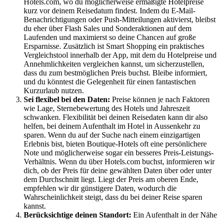
Hotels.com, wo du möglicherweise ermäßigte Hotelpreise
kurz vor deinem Reisedatum findest. Indem du E-Mail-
Benachrichtigungen oder Push-Mitteilungen aktivierst, bleibst
du eher über Flash Sales und Sonderaktionen auf dem
Laufenden und maximierst so deine Chancen auf große
Ersparnisse. Zusätzlich ist Smart Shopping ein praktisches
Vergleichstool innerhalb der App, mit dem du Hotelpreise und
Annehmlichkeiten vergleichen kannst, um sicherzustellen,
dass du zum bestmöglichen Preis buchst. Bleibe informiert,
und du könntest die Gelegenheit für einen fantastischen
Kurzurlaub nutzen.
Sei flexibel bei den Daten:
Preise können je nach Faktoren
wie Lage, Sternebewertung des Hotels und Jahreszeit
schwanken. Flexibilität bei deinen Reisedaten kann dir also
helfen, bei deinem Aufenthalt im Hotel in Aussenkehr zu
sparen. Wenn du auf der Suche nach einem einzigartigen
Erlebnis bist, bieten Boutique-Hotels oft eine persönlichere
Note und möglicherweise sogar ein besseres Preis-Leistungs-
Verhältnis. Wenn du über Hotels.com buchst, informieren wir
dich, ob der Preis für deine gewählten Daten über oder unter
dem Durchschnitt liegt. Liegt der Preis am oberen Ende,
empfehlen wir dir günstigere Daten, wodurch die
Wahrscheinlichkeit steigt, dass du bei deiner Reise sparen
kannst.
Berücksichtige deinen Standort:
Ein Aufenthalt in der Nähe