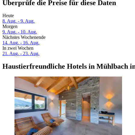
Überprüfe die Preise für diese Daten
Heute
8. Aug. - 9. Aug.
Morgen
9. Aug. - 10. Aug.
Nächstes Wochenende
14. Aug. - 16. Aug.
In zwei Wochen
21. Aug. - 23. Aug.
Haustierfreundliche Hotels in Mühlbach i