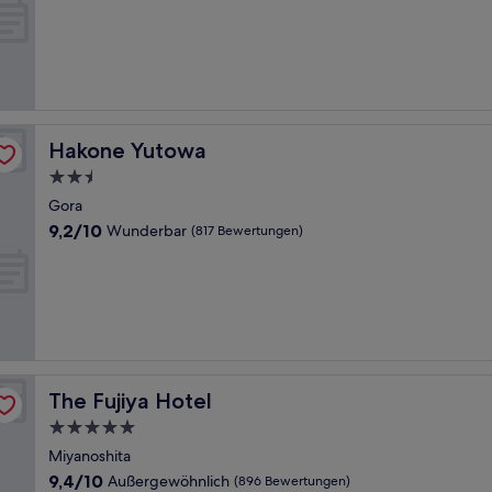
10,
Sehr
gut,
(528
Bewertungen)
Hakone Yutowa
Hakone Yutowa
2.5-
Sterne-
Gora
Unterkunft
9.2
9,2/10
Wunderbar
(817 Bewertungen)
von
10,
Wunderbar,
(817
Bewertungen)
The Fujiya Hotel
The Fujiya Hotel
5.0-
Sterne-
Miyanoshita
Unterkunft
9.4
9,4/10
Außergewöhnlich
(896 Bewertungen)