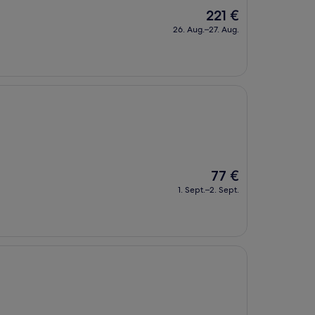
Der
221 €
Preis
26. Aug.–27. Aug.
beträgt
221 €
Der
77 €
Preis
1. Sept.–2. Sept.
beträgt
77 €