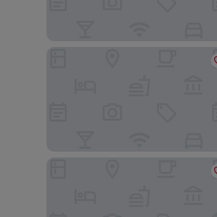
Apa Hotel Isehara-Ekimae
Hotel Clad