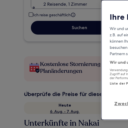
2 Reisende, 1 Zimmer
Ihre
Ich reise geschäftlich
Suchen
Wir und u
z.B. auf 
können Ihr
besuchen S
Partnern s
Wir und 
Kostenlose Stornierung bei
Planänderungen
Verwendung g
Zugriff auf 
der Perform
Liste der 
Überprüfe die Preise für diese Daten
Zwec
Heute
6. Aug. - 7. Aug.
Unterkünfte in Nakai