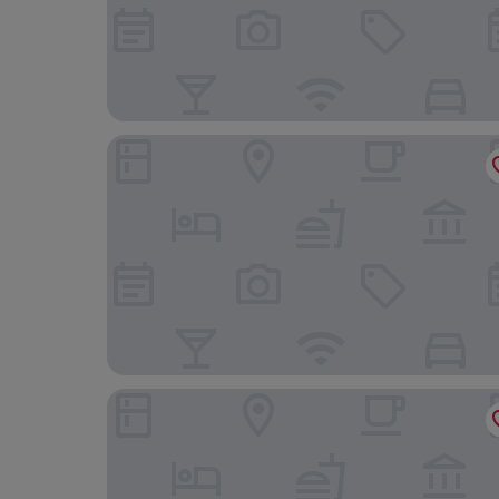
Dormy Inn Express Gotemba Hot Springs
Hotel Kajikaso