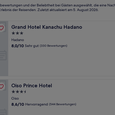
bewertungen und der Beliebtheit bei Gästen ausgewählt, die eine Nach
rlebnis der Reisenden. Zuletzt aktualisiert am
5. August 2026
.
Grand Hotel Kanachu Hadano
Grand Hotel Kanachu Hadano
3.0-
Sterne-
Hadano
Unterkunft
8.0
8,0/10
Sehr gut
(330 Bewertungen)
von
10,
Sehr
gut,
(330
Bewertungen)
Oiso Prince Hotel
Oiso Prince Hotel
3.5-
Sterne-
Oiso
Unterkunft
8.6
8,6/10
Hervorragend
(544 Bewertungen)
von
10,