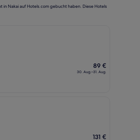
t in Nakai auf Hotels.com gebucht haben. Diese Hotels
Der
89 €
Preis
30. Aug.–31. Aug.
beträgt
89 €
Der
131 €