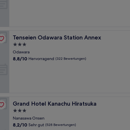
10,
Wunderbar,
(848
Bewertungen)
Tenseien Odawara Station Annex
Tenseien Odawara Station Annex
3.0-
Sterne-
Odawara
Unterkunft
8.8
8,8/10
Hervorragend
(322 Bewertungen)
von
10,
Hervorragend,
(322
Bewertungen)
Grand Hotel Kanachu Hiratsuka
Grand Hotel Kanachu Hiratsuka
3.0-
Sterne-
Nanasawa Onsen
Unterkunft
8.2
8,2/10
Sehr gut
(528 Bewertungen)
von