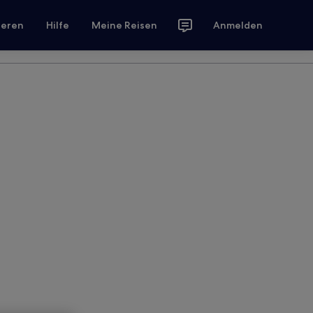
ieren
Hilfe
Meine Reisen
Anmelden