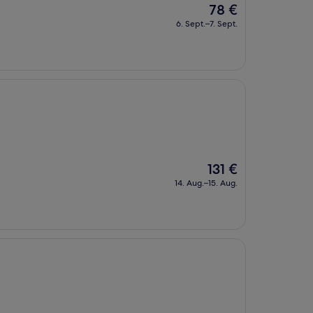
Der
78 €
Preis
6. Sept.–7. Sept.
beträgt
78 €
Der
131 €
Preis
14. Aug.–15. Aug.
beträgt
131 €