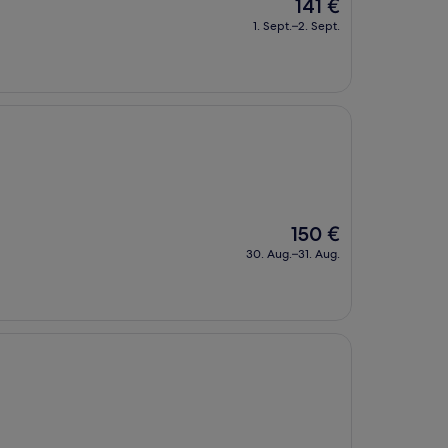
Der
141 €
Preis
1. Sept.–2. Sept.
beträgt
141 €
Der
150 €
Preis
30. Aug.–31. Aug.
beträgt
150 €