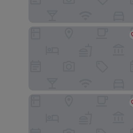
Toyoko Inn Odawara Station
Hotel Route Inn Isehara Ooyama Inter