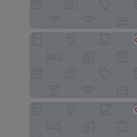
Tenseien Odawara Station Annex
Grand Hotel Kanachu Hiratsuka