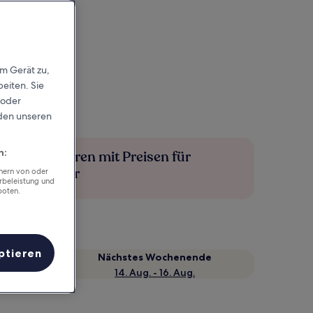
em Gerät zu,
eiten. Sie
 oder
rden unseren
n:
Mehr sparen mit Preisen für
Mitglieder
chern von oder
rbeleistung und
boten.
ptieren
Nächstes Wochenende
14. Aug. - 16. Aug.