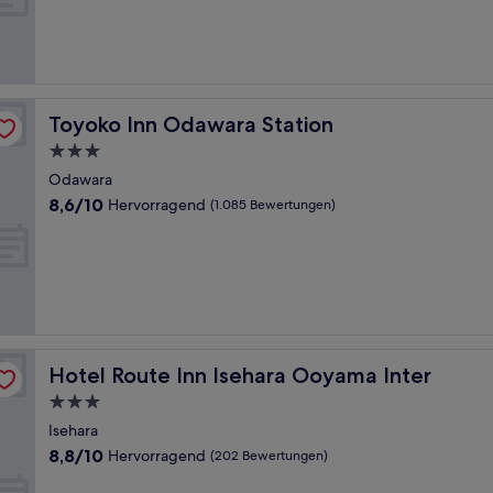
Hervorragend,
(544
Bewertungen)
Toyoko Inn Odawara Station
Toyoko Inn Odawara Station
3.0-
Sterne-
Odawara
Unterkunft
8.6
8,6/10
Hervorragend
(1.085 Bewertungen)
von
10,
Hervorragend,
(1.085
Bewertungen)
Hotel Route Inn Isehara Ooyama Inter
Hotel Route Inn Isehara Ooyama Inter
3.0-
Sterne-
Isehara
Unterkunft
8.8
8,8/10
Hervorragend
(202 Bewertungen)
von