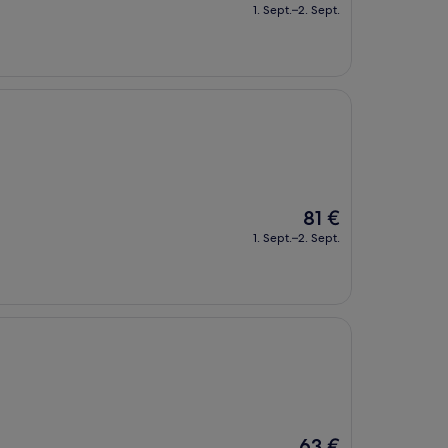
Preis
1. Sept.–2. Sept.
beträgt
131 €
Der
81 €
Preis
1. Sept.–2. Sept.
beträgt
81 €
Der
63 €