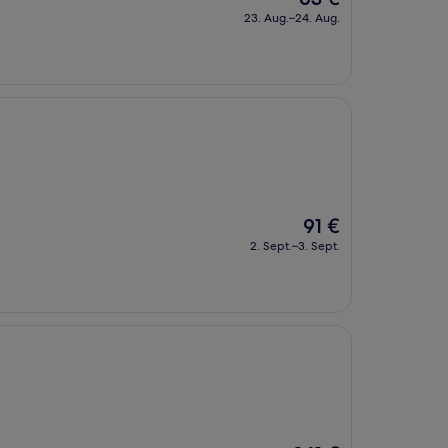
Preis
23. Aug.–24. Aug.
beträgt
63 €
Der
91 €
Preis
2. Sept.–3. Sept.
beträgt
91 €