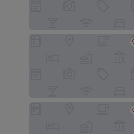
Hakone Yutowa
The Fujiya Hotel