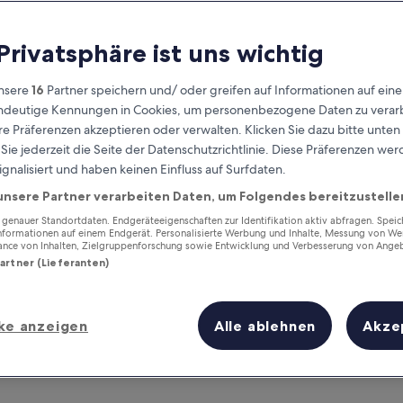
 Privatsphäre ist uns wichtig
nsere
16
Partner speichern und/ oder greifen auf Informationen auf ein
eindeutige Kennungen in Cookies, um personenbezogene Daten zu verarb
e Präferenzen akzeptieren oder verwalten. Klicken Sie dazu bitte unten
ie jederzeit die Seite der Datenschutzrichtlinie. Diese Präferenzen we
ignalisiert und haben keinen Einfluss auf Surfdaten.
unsere Partner verarbeiten Daten, um Folgendes bereitzustelle
Verdiene Prämien für jede
wahrgenommene Übernachtung
enauer Standortdaten. Endgeräteeigenschaften zur Identifikation aktiv abfragen. Spei
Informationen auf einem Endgerät. Personalisierte Werbung und Inhalte, Messung von We
ance von Inhalten, Zielgruppenforschung sowie Entwicklung und Verbesserung von Ange
Partner (Lieferanten)
ke anzeigen
Alle ablehnen
Akze
Morgen
Dieses Wochenende
7. Aug. - 8. Aug.
7. Aug. - 9. Aug.