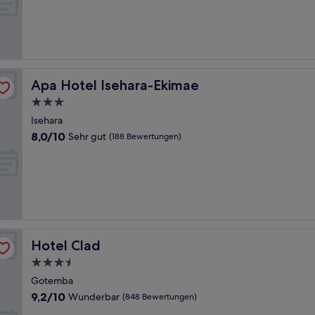
10,
Hervorragend,
(202
Bewertungen)
Apa Hotel Isehara-Ekimae
Apa Hotel Isehara-Ekimae
3.0-
Sterne-
Isehara
Unterkunft
8.0
8,0/10
Sehr gut
(188 Bewertungen)
von
10,
Sehr
gut,
(188
Bewertungen)
Hotel Clad
Hotel Clad
3.5-
Sterne-
Gotemba
Unterkunft
9.2
9,2/10
Wunderbar
(848 Bewertungen)
von