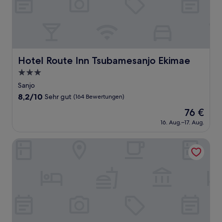
Hotel Route Inn Tsubamesanjo Ekimae
Hotel Route Inn Tsubamesanjo Ekimae
3.0-
Sterne-
Sanjo
Unterkunft
8.2
8,2/10
Sehr gut
(164 Bewertungen)
von
Der
76 €
10,
Preis
Sehr
16. Aug.–17. Aug.
beträgt
gut,
76 €
(164
Snow Peak FIELD SUITE SPA HEADQUARTERS
Bewertungen)