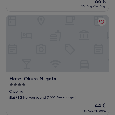
Der
66 €
10,
Preis
Wunderbar,
25. Aug.–26. Aug.
beträgt
(1.001
66 €
Bewertungen)
Hotel Okura Niigata
Hotel Okura Niigata
Hotel Okura Niigata
4.0-
Sterne-
Chūō-ku
Unterkunft
8.6
8,6/10
Hervorragend
(1.002 Bewertungen)
von
Der
44 €
10,
Preis
Hervorragend,
31. Aug.–1. Sept.
beträgt