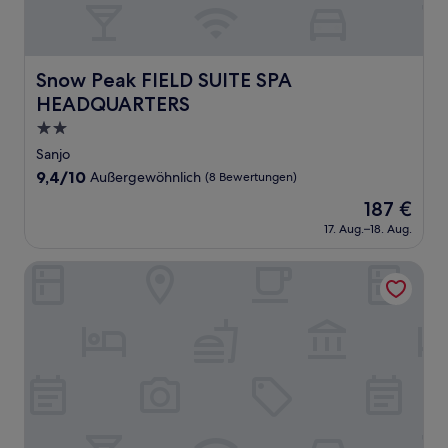
Snow Peak FIELD SUITE SPA HEADQUARTERS
Snow Peak FIELD SUITE SPA
HEADQUARTERS
2.0-
Sterne-
Sanjo
Unterkunft
9.4
9,4/10
Außergewöhnlich
(8 Bewertungen)
von
Der
187 €
10,
Preis
Außergewöhnlich,
17. Aug.–18. Aug.
beträgt
(8
187 €
Bewertungen)
Hotel Hoho "A hotel overlooking the Echigo Plain and the