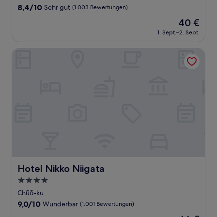
Unterkunft
8.4
8,4/10
Sehr gut
(1.003 Bewertungen)
von
Der
40 €
10,
Preis
Sehr
1. Sept.–2. Sept.
beträgt
gut,
40 €
(1.003
Hotel Nikko Niigata
Bewertungen)
Hotel Nikko Niigata
Hotel Nikko Niigata
4.0-
Sterne-
Chūō-ku
Unterkunft
9.0
9,0/10
Wunderbar
(1.001 Bewertungen)
von