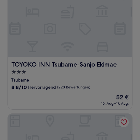
TOYOKO INN Tsubame-Sanjo Ekimae
TOYOKO INN Tsubame-Sanjo Ekimae
3.0-
Sterne-
Tsubame
Unterkunft
8.8
8,8/10
Hervorragend
(223 Bewertungen)
von
Der
52 €
10,
Preis
Hervorragend,
16. Aug.–17. Aug.
beträgt
(223
52 €
Bewertungen)
Comfort Inn Niigata Kameda