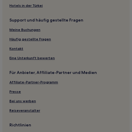
Hotels nahe Geschichts- und Straßenmuseum von
Hotels in der Türkei
Sekikawa
Mizusawa Hotels
Support und häufig gestellte Fragen
Hotels nahe Feuerwerksmuseum Machinaka
Meine Buchungen
Hotels nahe Echigo-Tsumari Satoyama Museum für
Häufig gestellte Fragen
zeitgenössische Kunst
Kontakt
Nakauonuma-Gun: Hotels
Nishikan Bezirk: Hotels
Eine Unterkunft bewerten
Ryokans in PräfekturNiigata
Für Anbieter, Affliliate-Partner und Medien
Pensionen in Strand Jogehama
Affiliate-Partner-Programm
Ryokans in Strand Futatsu-game
Presse
Business in PräfekturNiigata
Bei uns werben
Hotels mit Wellnessbereich in PräfekturNiigata
Reiseveranstalter
Ski in PräfekturNiigata
3-Sterne-Hotels in Strand Nanaura
Richtlinien