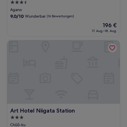
3.5-
Sterne-
Agano
Unterkunft
9.0
9,0/10
Wunderbar
(16 Bewertungen)
von
Der
196 €
10,
Preis
Wunderbar,
17. Aug.–18. Aug.
beträgt
(16
196 €
Bewertungen)
Art Hotel Niigata Station
Art Hotel Niigata Station
Art Hotel Niigata Station
3.0-
Sterne-
Chūō-ku