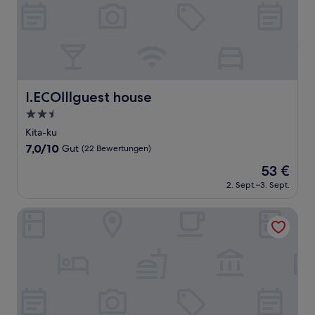
I.ECOⅢguest house
I.ECOⅢguest house
2.5-
Sterne-
Kita-ku
Unterkunft
7.0
7,0/10
Gut
(22 Bewertungen)
von
Der
53 €
10,
Preis
Gut,
2. Sept.–3. Sept.
beträgt
(22
53 €
Bewertungen)
Toyoko Inn Niigata Furumachi