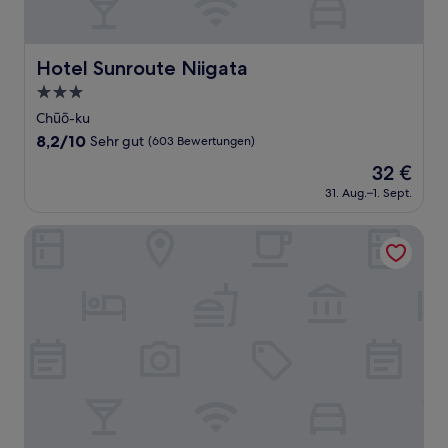
Hotel Sunroute Niigata
Hotel Sunroute Niigata
3.0-
Sterne-
Chūō-ku
Unterkunft
8.2
8,2/10
Sehr gut
(603 Bewertungen)
von
Der
32 €
10,
Preis
Sehr
31. Aug.–1. Sept.
beträgt
gut,
32 €
(603
Country Hotel Niigata
Bewertungen)