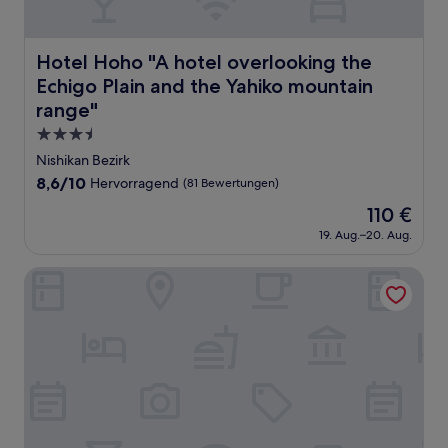
Hotel Hoho "A hotel overlooking the Echigo Plain and th
Hotel Hoho "A hotel overlooking the
Echigo Plain and the Yahiko mountain
range"
3.5-
Sterne-
Nishikan Bezirk
Unterkunft
8.6
8,6/10
Hervorragend
(81 Bewertungen)
von
Der
110 €
10,
Preis
Hervorragend,
19. Aug.–20. Aug.
beträgt
(81
110 €
Bewertungen)
Hotel Sunroute Niigata