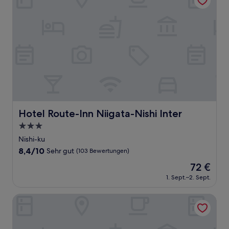
Hotel Route-Inn Niigata-Nishi Inter
Hotel Route-Inn Niigata-Nishi Inter
3.0-
Sterne-
Nishi-ku
Unterkunft
8.4
8,4/10
Sehr gut
(103 Bewertungen)
von
Der
72 €
10,
Preis
Sehr
1. Sept.–2. Sept.
beträgt
gut,
72 €
(103
HOTEL LiVEMAX Niigata Ekimae
Bewertungen)