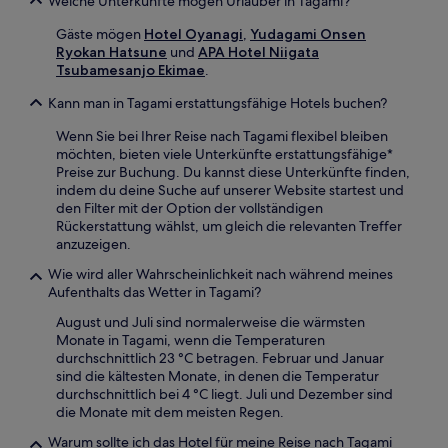
Welche Unterkünfte mögen Urlauber in Tagami?
Gäste mögen
Hotel Oyanagi
,
Yudagami Onsen
Ryokan Hatsune
und
APA Hotel Niigata
Tsubamesanjo Ekimae
.
Kann man in Tagami erstattungsfähige Hotels buchen?
Wenn Sie bei Ihrer Reise nach Tagami flexibel bleiben
möchten, bieten viele Unterkünfte erstattungsfähige*
Preise zur Buchung. Du kannst diese Unterkünfte finden,
indem du deine Suche auf unserer Website startest und
den Filter mit der Option der vollständigen
Rückerstattung wählst, um gleich die relevanten Treffer
anzuzeigen.
Wie wird aller Wahrscheinlichkeit nach während meines
Aufenthalts das Wetter in Tagami?
August und Juli sind normalerweise die wärmsten
Monate in Tagami, wenn die Temperaturen
durchschnittlich 23 °C betragen. Februar und Januar
sind die kältesten Monate, in denen die Temperatur
durchschnittlich bei 4 °C liegt. Juli und Dezember sind
die Monate mit dem meisten Regen.
Warum sollte ich das Hotel für meine Reise nach Tagami