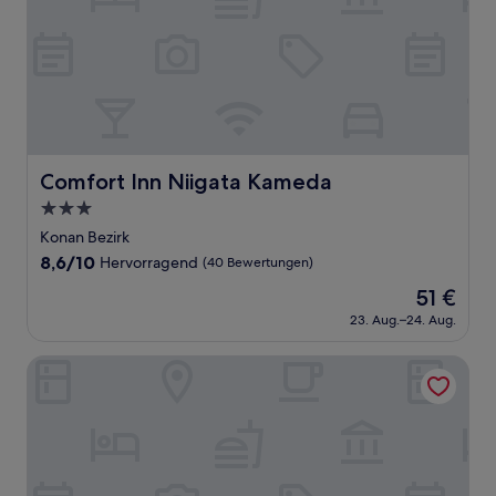
Comfort Inn Niigata Kameda
Comfort Inn Niigata Kameda
3.0-
Sterne-
Konan Bezirk
Unterkunft
8.6
8,6/10
Hervorragend
(40 Bewertungen)
von
Der
51 €
10,
Preis
Hervorragend,
23. Aug.–24. Aug.
beträgt
(40
51 €
Bewertungen)
Hotel Route Inn Tsubamesanjo Ekimae