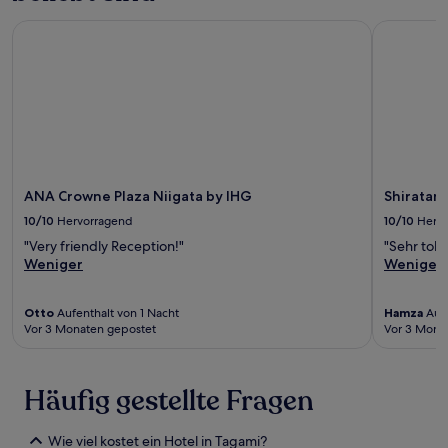
ANA Crowne Plaza Niigata by IHG
Shiratama 
ANA Crowne Plaza Niigata by IHG
Shiratam
10/10
Hervorragend
10/10
Herv
"Very friendly Reception!"
"Sehr toll
Weniger
Weniger
Otto
Aufenthalt von 1 Nacht
Hamza
Aufe
Vor 3 Monaten gepostet
Vor 3 Mona
Häufig gestellte Fragen
Wie viel kostet ein Hotel in Tagami?