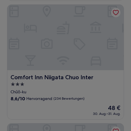
(1.002
44 €
Bewertungen)
Comfort Inn Niigata Chuo Inter
Comfort Inn Niigata Chuo Inter
Comfort Inn Niigata Chuo Inter
3.0-
Sterne-
Chūō-ku
Unterkunft
8.6
8,6/10
Hervorragend
(234 Bewertungen)
von
Der
48 €
10,
Preis
Hervorragend,
30. Aug.–31. Aug.
beträgt
(234
48 €
Bewertungen)
Hotel Route-Inn Niigata-Nishi Inter