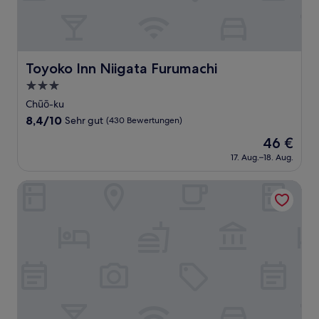
Toyoko Inn Niigata Furumachi
Toyoko Inn Niigata Furumachi
3.0-
Sterne-
Chūō-ku
Unterkunft
8.4
8,4/10
Sehr gut
(430 Bewertungen)
von
Der
46 €
10,
Preis
Sehr
17. Aug.–18. Aug.
beträgt
gut,
46 €
(430
Niigata Keihin Hotel
Bewertungen)