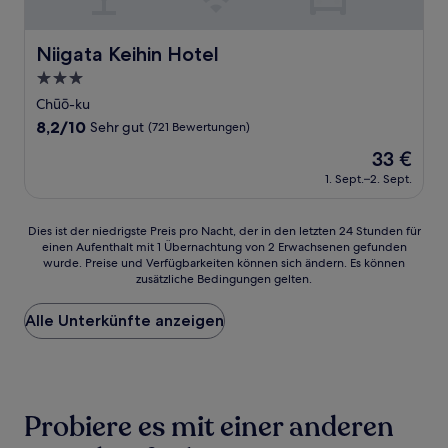
Niigata Keihin Hotel
Niigata Keihin Hotel
3.0-
Sterne-
Chūō-ku
Unterkunft
8.2
8,2/10
Sehr gut
(721 Bewertungen)
von
Der
33 €
10,
Preis
Sehr
1. Sept.–2. Sept.
beträgt
gut,
33 €
(721
Dies
Dies ist der niedrigste Preis pro Nacht, der in den letzten 24 Stunden für
Bewertungen)
einen Aufenthalt mit 1 Übernachtung von 2 Erwachsenen gefunden
ist
wurde. Preise und Verfügbarkeiten können sich ändern. Es können
der
zusätzliche Bedingungen gelten.
niedrigste
Preis
Alle Unterkünfte anzeigen
pro
Nacht,
der
in
den
letzten
Probiere es mit einer anderen
24 Stunden
für