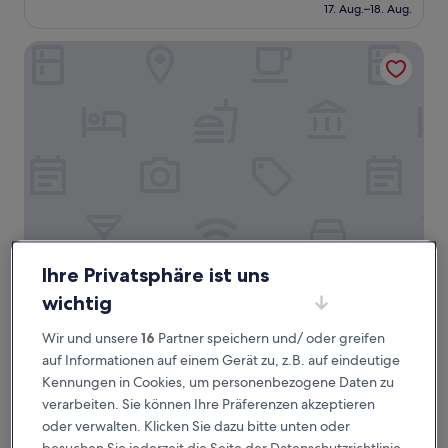
Preis
Sehr
17. Aug.–18. Aug.
beträgt
gut,
252 €
(38
Comfort Hotel Tsubamesanjo
Bewertungen)
Ihre Privatsphäre ist uns
Comfort Hotel Tsubamesanjo
Comfort Hotel Tsubamesanjo
wichtig
3.0-
Sterne-
Wir und unsere
16
Partner speichern und/ oder greifen
Sanjo
Unterkunft
auf Informationen auf einem Gerät zu, z.B. auf eindeutige
8.6
8,6/10
Hervorragend
(210 Bewertungen)
von
Kennungen in Cookies, um personenbezogene Daten zu
Der
47 €
10,
verarbeiten. Sie können Ihre Präferenzen akzeptieren
Preis
Hervorragend,
23. Aug.–24. Aug.
oder verwalten. Klicken Sie dazu bitte unten oder
beträgt
(210
47 €