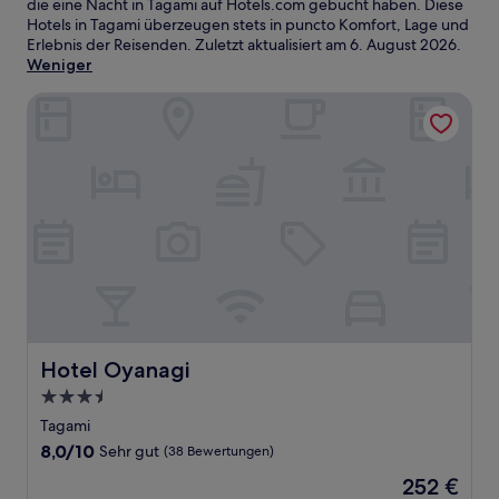
die eine Nacht in Tagami auf Hotels.com gebucht haben. Diese
Hotels in Tagami überzeugen stets in puncto Komfort, Lage und
Erlebnis der Reisenden. Zuletzt aktualisiert am
6. August 2026
.
Weniger
Hotel Oyanagi
Hotel Oyanagi
Hotel Oyanagi
3.5-
Sterne-
Tagami
Unterkunft
8.0
8,0/10
Sehr gut
(38 Bewertungen)
von
Der
252 €
10,