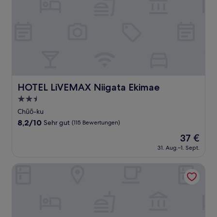
HOTEL LiVEMAX Niigata Ekimae
HOTEL LiVEMAX Niigata Ekimae
2.5-
Sterne-
Chūō-ku
Unterkunft
8.2
8,2/10
Sehr gut
(115 Bewertungen)
von
Der
37 €
10,
Preis
Sehr
31. Aug.–1. Sept.
beträgt
gut,
37 €
(115
I.ECOⅢguest house
Bewertungen)