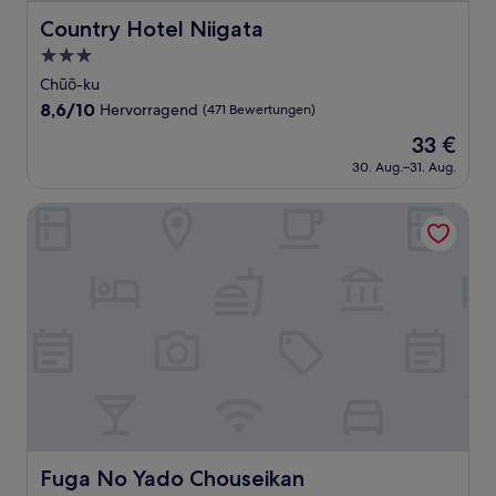
Country Hotel Niigata
Country Hotel Niigata
3.0-
Sterne-
Chūō-ku
Unterkunft
8.6
8,6/10
Hervorragend
(471 Bewertungen)
von
Der
33 €
10,
Preis
Hervorragend,
30. Aug.–31. Aug.
beträgt
(471
33 €
Bewertungen)
Fuga No Yado Chouseikan
Fuga No Yado Chouseikan
Fuga No Yado Chouseikan