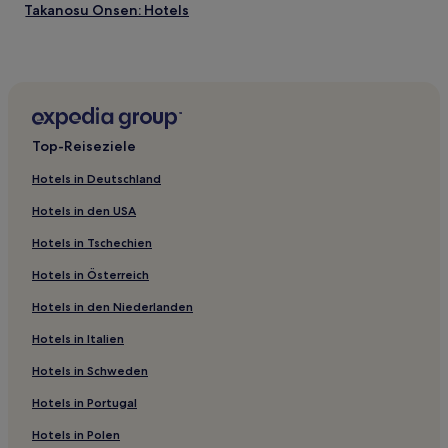
Takanosu Onsen: Hotels
Chūō-Ku: Hotels
Muikamachi: Hotels
Ō-Warino Hotels
Präfekturniigata: Hotels
Top-Reiseziele
Kaikake Onsen Hotels
Hotels in Deutschland
Hotels nahe Yuzawa Kōgen
Hotels in den USA
Iwamuro Onsen Hotels
Hotels in Tschechien
Arakawa Hotels
Hotels in Österreich
Hotels nahe Sado Hangamura Museum
Hotels in den Niederlanden
Hotels nahe Ojiyashi Sunplaza
Hotels nahe Park Tsukioka Karion
Hotels in Italien
Kita-Ku: Hotels
Hotels in Schweden
Hotels nahe Zentrum Tsubame Sanjyochijyo Sangyosinko
Hotels in Portugal
Sanjo Hotels
Hotels in Polen