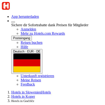
App herunterladen
Sichere dir Sofortrabatte dank Preisen für Mitglieder
Anmelden
Mehr zu Hotels.com Rewards
Posteingang
Reisen buchen
Hilfe
Deutsch · EUR · DE
Unterkunft registrieren
Meine Reisen
Feedback
Hotels in Slowenien
Hotels
Hotels in Koper
Hotels in Gračišče