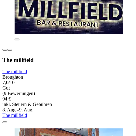
The millfield
The millfield
Broughton
7,0/10
Gut
(9 Bewertungen)
94 €
inkl. Steuern & Gebühren
8. Aug.–9. Aug.
The millfield