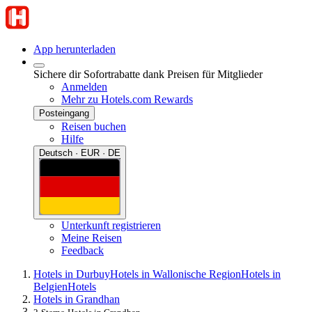
App herunterladen
Sichere dir Sofortrabatte dank Preisen für Mitglieder
Anmelden
Mehr zu Hotels.com Rewards
Posteingang
Reisen buchen
Hilfe
Deutsch · EUR · DE
Unterkunft registrieren
Meine Reisen
Feedback
Hotels in Durbuy
Hotels in Wallonische Region
Hotels in
Belgien
Hotels
Hotels in Grandhan